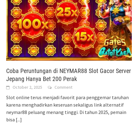
Coba Peruntungan di NEYMAR88 Slot Gacor Server
Jepang Hanya Bet 200 Perak
October 2, 2025
Comment
Slot online terus menjadi favorit para penggemar taruhan
karena menghadirkan keseruan sekaligus link alternatif
neymar88 peluang menang tinggi. Di tahun 2025, pemain
bisa
[...]