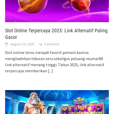
Slot Online Terpercaya 2025: Link Alternatif Paling
Gacor
August 23, 2025
Comment
Slot online terus menjadi favorit pemain karena
menghadirkan hiburan seru sekaligus peluang neymar88
link alternatif menang tinggi. Tahun 2025, link alternatif
terpercaya memberikan
[...]