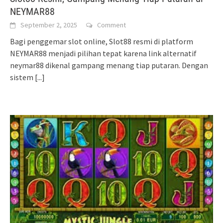
NEYMAR88
September 2, 2025
Comment
Bagi penggemar slot online, Slot88 resmi di platform
NEYMAR88 menjadi pilihan tepat karena link alternatif
neymar88 dikenal gampang menang tiap putaran. Dengan
sistem
[...]