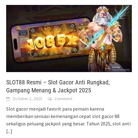
SLOT88 Resmi – Slot Gacor Anti Rungkad,
Gampang Menang & Jackpot 2025
October 1, 2025
Comment
Slot gacor menjadi favorit para pemain karena
memberikan sensasi kemenangan cepat slot gacor 88
sekaligus peluang jackpot yang besar. Tahun 2025, slot anti
[...]