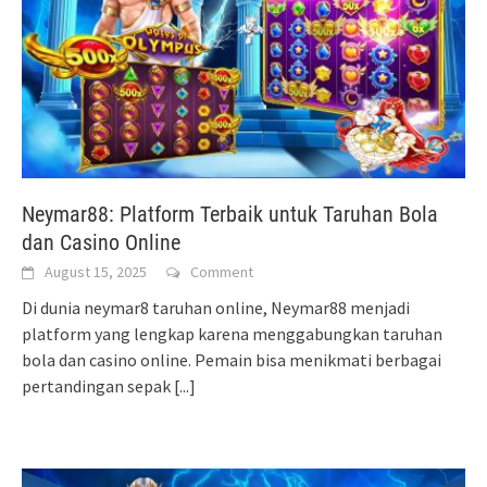
Neymar88: Platform Terbaik untuk Taruhan Bola
dan Casino Online
August 15, 2025
Comment
Di dunia neymar8 taruhan online, Neymar88 menjadi
platform yang lengkap karena menggabungkan taruhan
bola dan casino online. Pemain bisa menikmati berbagai
pertandingan sepak
[...]