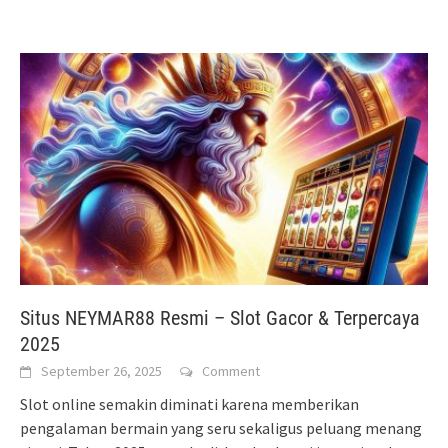
Situs NEYMAR88 Resmi – Slot Gacor & Terpercaya
2025
September 26, 2025
Comment
Slot online semakin diminati karena memberikan
pengalaman bermain yang seru sekaligus peluang menang