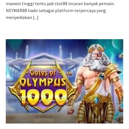
maxwin tinggi tentu jadi slot88 incaran banyak pemain.
NEYMAR88 hadir sebagai platform terpercaya yang
menyediakan
[...]