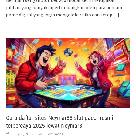
Bermain dengan slot bet 200 modal kecil merupakan
pilihan yang banyak dipertimbangkan oleh para pemain
game digital yang ingin mengelola risiko dan tetap
[...]
Cara daftar situs Neymar88 slot gacor resmi
terpercaya 2025 lewat Neymar8
July 1, 2025
Comment