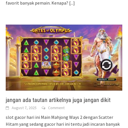
favorit banyak pemain. Kenapa?
[...]
jangan ada tautan artikelnya juga jangan dikit
August 7, 2025
Comment
slot gacor hari ini Main Mahjong Ways 2 dengan Scatter
Hitam yang sedang gacor hari ini tentu jadi incaran banyak