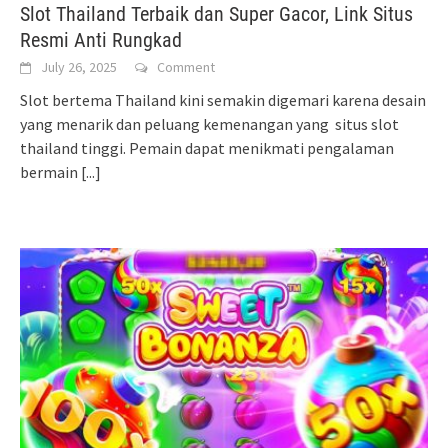
Slot Thailand Terbaik dan Super Gacor, Link Situs
Resmi Anti Rungkad
July 26, 2025
Comment
Slot bertema Thailand kini semakin digemari karena desain
yang menarik dan peluang kemenangan yang situs slot
thailand tinggi. Pemain dapat menikmati pengalaman
bermain
[...]