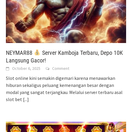
NEYMAR88
Server Kamboja Terbaru, Depo 10K
Langsung Gacor!
October 6, 2025
Comment
Slot online kini semakin digemari karena menawarkan
hiburan sekaligus peluang kemenangan besar dengan
modal yang sangat terjangkau. Melalui server terbaru asal
slot bet
[...]