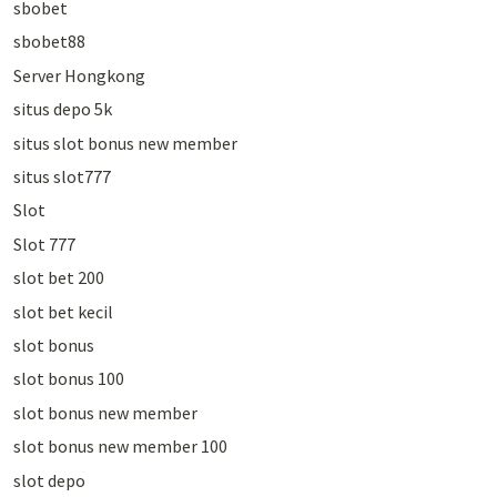
sbobet
sbobet88
Server Hongkong
situs depo 5k
situs slot bonus new member
situs slot777
Slot
Slot 777
slot bet 200
slot bet kecil
slot bonus
slot bonus 100
slot bonus new member
slot bonus new member 100
slot depo