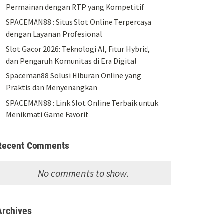
Permainan dengan RTP yang Kompetitif
SPACEMAN88 : Situs Slot Online Terpercaya
dengan Layanan Profesional
Slot Gacor 2026: Teknologi AI, Fitur Hybrid,
dan Pengaruh Komunitas di Era Digital
Spaceman88 Solusi Hiburan Online yang
Praktis dan Menyenangkan
SPACEMAN88 : Link Slot Online Terbaik untuk
Menikmati Game Favorit
Recent Comments
No comments to show.
Archives