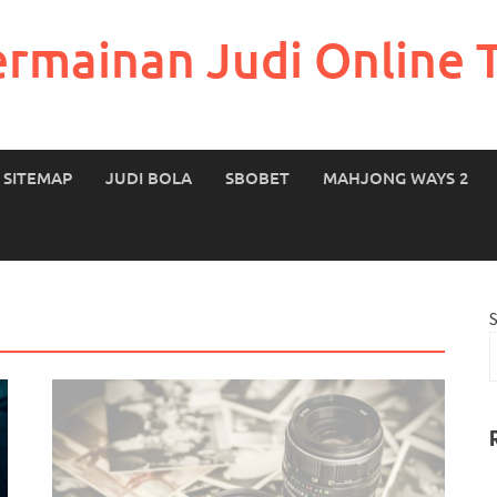
rmainan Judi Online 
SITEMAP
JUDI BOLA
SBOBET
MAHJONG WAYS 2