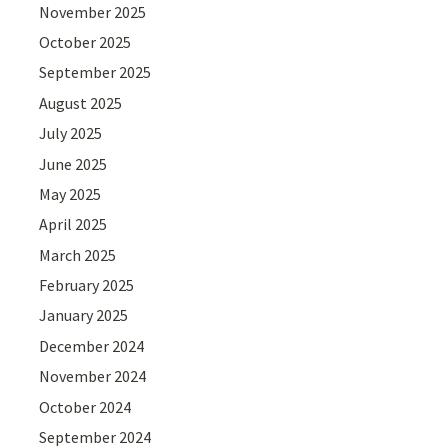
November 2025
October 2025
September 2025
August 2025
July 2025
June 2025
May 2025
April 2025
March 2025
February 2025
January 2025
December 2024
November 2024
October 2024
September 2024