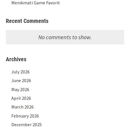
Menikmati Game Favorit
Recent Comments
No comments to show.
Archives
July 2026
June 2026
May 2026
April 2026
March 2026
February 2026
December 2025