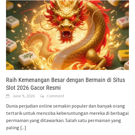
Raih Kemenangan Besar dengan Bermain di Situs
Slot 2026 Gacor Resmi
June 9, 2026
Comment
Dunia perjudian online semakin populer dan banyak orang
tertarik untuk mencoba keberuntungan mereka di berbagai
permainan yang ditawarkan. Salah satu permainan yang
paling
[...]