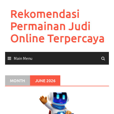
Skip
to
Rekomendasi
content
Permainan Judi
Online Terpercaya
Main Menu
MONTH
JUNE 2026