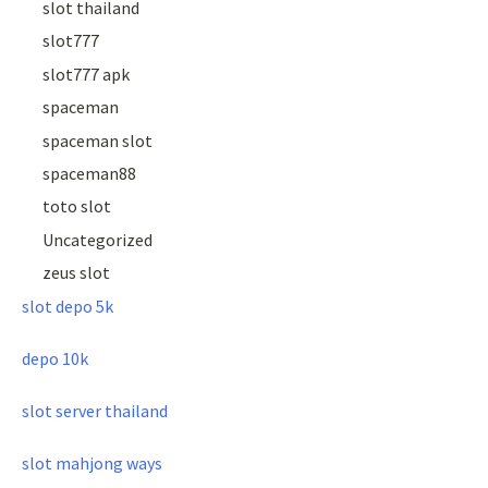
slot thailand
slot777
slot777 apk
spaceman
spaceman slot
spaceman88
toto slot
Uncategorized
zeus slot
slot depo 5k
depo 10k
slot server thailand
slot mahjong ways