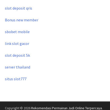
slot deposit qris
Bonus new member
sbobet mobile
link slot gacor
slot deposit 5k
server thailand
situs slot777
Copyright © 2026
Rekomendasi Permainan Judi Online Terpercaya
.