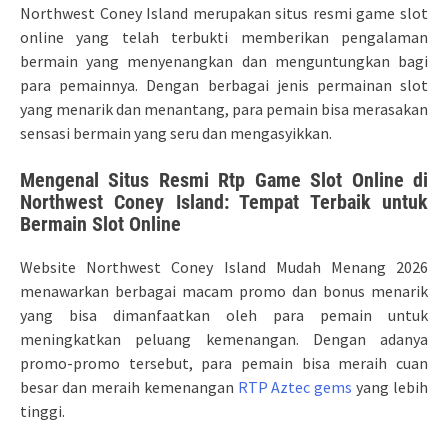
Northwest Coney Island merupakan situs resmi game slot
online yang telah terbukti memberikan pengalaman
bermain yang menyenangkan dan menguntungkan bagi
para pemainnya. Dengan berbagai jenis permainan slot
yang menarik dan menantang, para pemain bisa merasakan
sensasi bermain yang seru dan mengasyikkan.
Mengenal Situs Resmi Rtp Game Slot Online di
Northwest Coney Island: Tempat Terbaik untuk
Bermain Slot Online
Website Northwest Coney Island Mudah Menang 2026
menawarkan berbagai macam promo dan bonus menarik
yang bisa dimanfaatkan oleh para pemain untuk
meningkatkan peluang kemenangan. Dengan adanya
promo-promo tersebut, para pemain bisa meraih cuan
besar dan meraih kemenangan
RTP Aztec gems
yang lebih
tinggi.