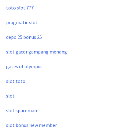
toto slot 777
pragmatic slot
depo 25 bonus 25
slot gacor gampang menang
gates of olympus
slot toto
slot
slot spaceman
slot bonus new member