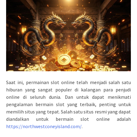
Saat ini, permainan slot online telah menjadi salah satu
hiburan yang sangat populer di kalangan para penjudi
online di seluruh dunia. Dan untuk dapat menikmati
pengalaman bermain slot yang terbaik, penting untuk
memilih situs yang tepat. Salah satu situs resmi yang dapat
diandalkan untuk bermain slot online adalah
https://northwestconeyisland.com/
.