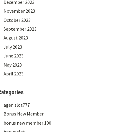
December 2023
November 2023
October 2023
September 2023
August 2023
July 2023
June 2023
May 2023
April 2023
Categories
agen slot777
Bonus New Member
bonus new member 100
bonus slot