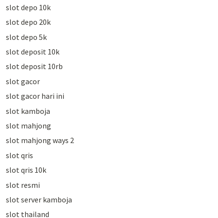
slot depo 10k
slot depo 20k
slot depo 5k
slot deposit 10k
slot deposit 10rb
slot gacor
slot gacor hari ini
slot kamboja
slot mahjong
slot mahjong ways 2
slot qris
slot qris 10k
slot resmi
slot server kamboja
slot thailand