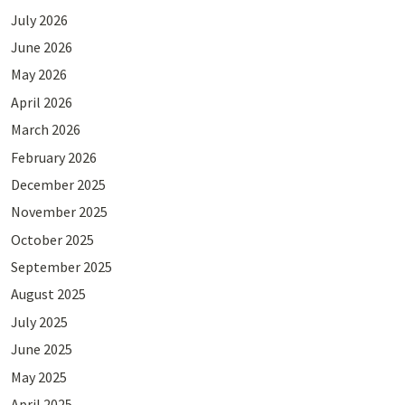
July 2026
June 2026
May 2026
April 2026
March 2026
February 2026
December 2025
November 2025
October 2025
September 2025
August 2025
July 2025
June 2025
May 2025
April 2025