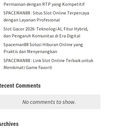
Permainan dengan RTP yang Kompetitif
SPACEMAN88 : Situs Slot Online Terpercaya
dengan Layanan Profesional
Slot Gacor 2026: Teknologi AI, Fitur Hybrid,
dan Pengaruh Komunitas di Era Digital
Spaceman88 Solusi Hiburan Online yang
Praktis dan Menyenangkan
SPACEMAN88 : Link Slot Online Terbaik untuk
Menikmati Game Favorit
Recent Comments
No comments to show.
Archives