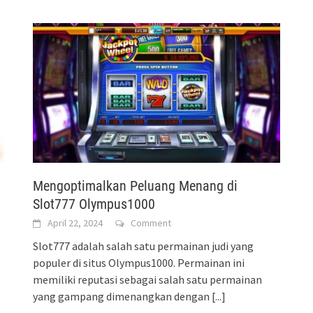
Mengoptimalkan Peluang Menang di
Slot777 Olympus1000
April 22, 2024
Comment
Slot777 adalah salah satu permainan judi yang
populer di situs Olympus1000. Permainan ini
memiliki reputasi sebagai salah satu permainan
yang gampang dimenangkan dengan
[...]