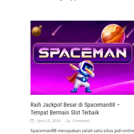
Raih Jackpot Besar di Spaceman88 –
Tempat Bermain Slot Terbaik
April 15, 2024
Comment
Spaceman88 merupakan salah satu situs judi onlin