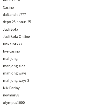
Casino
daftar slot777
depo 25 bonus 25
Judi Bola
Judi Bola Online
link slot777
live casino
mahjong
mahjong slot
mahjong ways
mahjong ways 2
Mix Parlay
neymar88
olympus1000