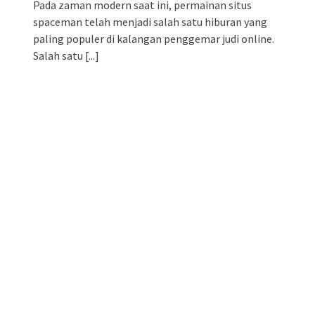
Pada zaman modern saat ini, permainan situs
spaceman telah menjadi salah satu hiburan yang
paling populer di kalangan penggemar judi online.
Salah satu
[...]