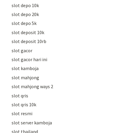
slot depo 10k
slot depo 20k
slot depo 5k
slot deposit 10k
slot deposit 10rb
slot gacor
slot gacor hari ini
slot kamboja
slot mahjong
slot mahjong ways 2
slot qris
slot qris 10k
slot resmi
slot server kamboja
slot thailand