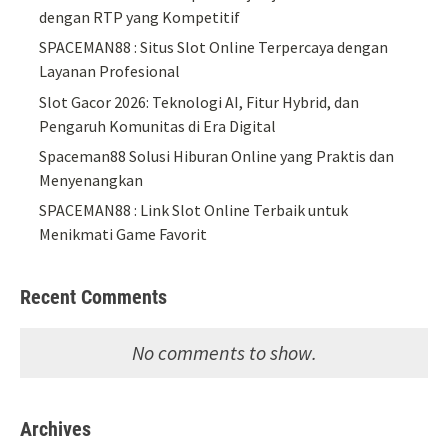
dengan RTP yang Kompetitif
SPACEMAN88 : Situs Slot Online Terpercaya dengan
Layanan Profesional
Slot Gacor 2026: Teknologi AI, Fitur Hybrid, dan
Pengaruh Komunitas di Era Digital
Spaceman88 Solusi Hiburan Online yang Praktis dan
Menyenangkan
SPACEMAN88 : Link Slot Online Terbaik untuk
Menikmati Game Favorit
Recent Comments
No comments to show.
Archives