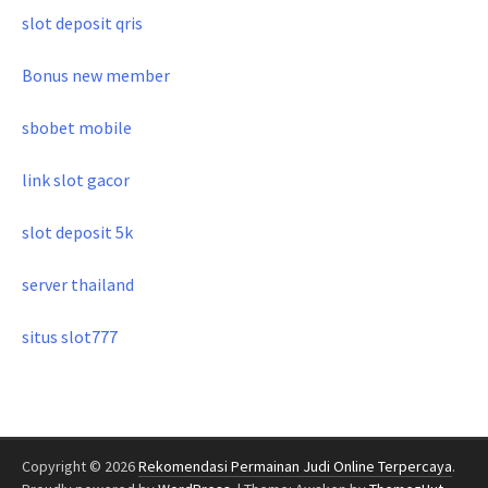
slot deposit qris
Bonus new member
sbobet mobile
link slot gacor
slot deposit 5k
server thailand
situs slot777
Copyright © 2026
Rekomendasi Permainan Judi Online Terpercaya
.