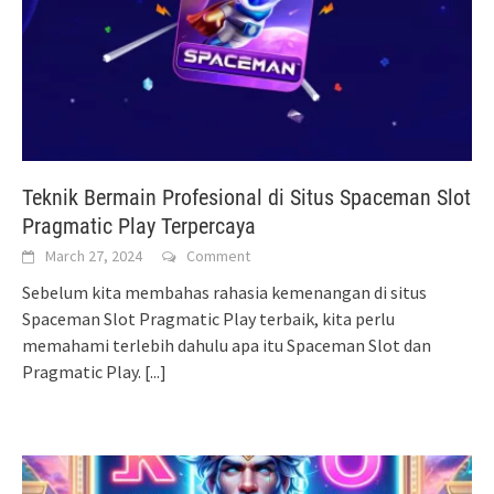
Teknik Bermain Profesional di Situs Spaceman Slot
Pragmatic Play Terpercaya
March 27, 2024
Comment
Sebelum kita membahas rahasia kemenangan di situs
Spaceman Slot Pragmatic Play terbaik, kita perlu
memahami terlebih dahulu apa itu Spaceman Slot dan
Pragmatic Play.
[...]