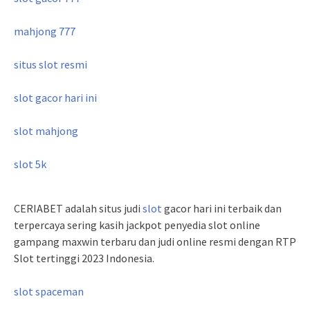
mahjong 777
situs slot resmi
slot gacor hari ini
slot mahjong
slot 5k
CERIABET adalah situs judi
slot
gacor hari ini terbaik dan
terpercaya sering kasih jackpot penyedia slot online
gampang maxwin terbaru dan judi online resmi dengan RTP
Slot tertinggi 2023 Indonesia.
slot spaceman