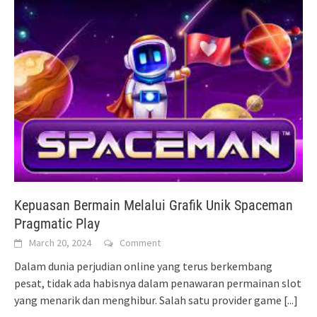
Kepuasan Bermain Melalui Grafik Unik Spaceman
Pragmatic Play
March 20, 2024
Comment
Dalam dunia perjudian online yang terus berkembang
pesat, tidak ada habisnya dalam penawaran permainan slot
yang menarik dan menghibur. Salah satu provider game
[...]