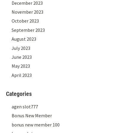
December 2023
November 2023
October 2023
September 2023
August 2023
July 2023
June 2023
May 2023
April 2023
Categories
agen slot777
Bonus New Member
bonus new member 100