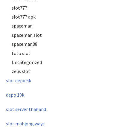
slot777
slot777 apk
spaceman
spaceman slot
spaceman88
toto slot
Uncategorized
zeus slot
slot depo 5k
depo 10k
slot server thailand
slot mahjong ways