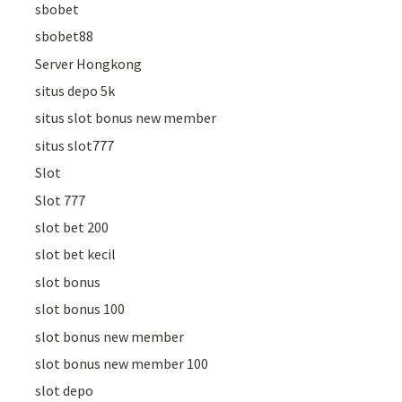
sbobet
sbobet88
Server Hongkong
situs depo 5k
situs slot bonus new member
situs slot777
Slot
Slot 777
slot bet 200
slot bet kecil
slot bonus
slot bonus 100
slot bonus new member
slot bonus new member 100
slot depo