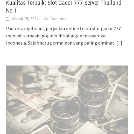
Kualitas Terbaik: Slot Gacor 777 Server Thailand
No 1
March 15, 2024
Comment
Pada era digital ini, perjudian online telah slot gacor 777
menjadi semakin populer di kalangan masyarakat
Indonesia. Salah satu permainan yang paling diminati
[...]