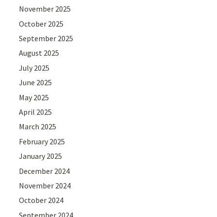
November 2025
October 2025
September 2025
August 2025
July 2025
June 2025
May 2025
April 2025
March 2025
February 2025
January 2025
December 2024
November 2024
October 2024
September 2024