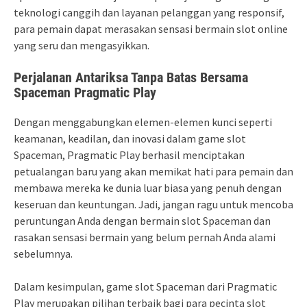
teknologi canggih dan layanan pelanggan yang responsif,
para pemain dapat merasakan sensasi bermain slot online
yang seru dan mengasyikkan.
Perjalanan Antariksa Tanpa Batas Bersama
Spaceman Pragmatic Play
Dengan menggabungkan elemen-elemen kunci seperti
keamanan, keadilan, dan inovasi dalam game slot
Spaceman, Pragmatic Play berhasil menciptakan
petualangan baru yang akan memikat hati para pemain dan
membawa mereka ke dunia luar biasa yang penuh dengan
keseruan dan keuntungan. Jadi, jangan ragu untuk mencoba
peruntungan Anda dengan bermain slot Spaceman dan
rasakan sensasi bermain yang belum pernah Anda alami
sebelumnya.
Dalam kesimpulan, game slot Spaceman dari Pragmatic
Play merupakan pilihan terbaik bagi para pecinta slot