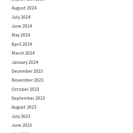
August 2024
July 2024
June 2024
May 2024
April 2024
March 2024
January 2024
December 2023
November 2023
October 2023
September 2023
August 2023
July 2023
June 2023