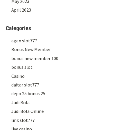
May 2023
April 2023
Categories
agen slot777
Bonus New Member
bonus new member 100
bonus slot
Casino
daftar slot777
depo 25 bonus 25
Judi Bola
Judi Bola Online
link slot777
live casino