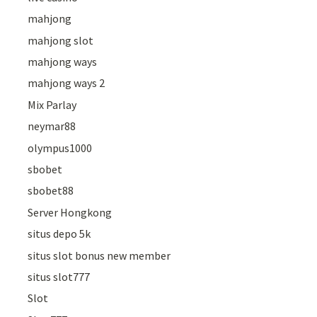
mahjong
mahjong slot
mahjong ways
mahjong ways 2
Mix Parlay
neymar88
olympus1000
sbobet
sbobet88
Server Hongkong
situs depo 5k
situs slot bonus new member
situs slot777
Slot