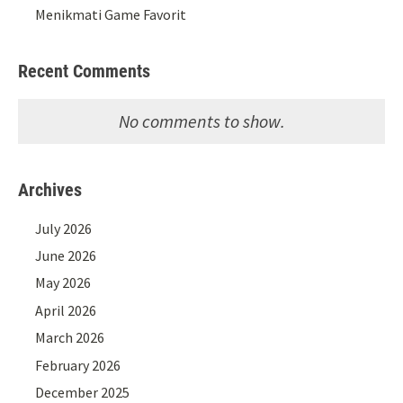
Menikmati Game Favorit
Recent Comments
No comments to show.
Archives
July 2026
June 2026
May 2026
April 2026
March 2026
February 2026
December 2025