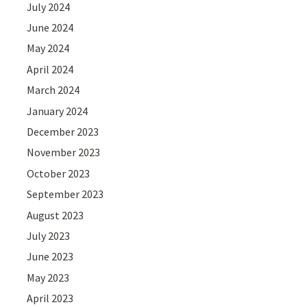
July 2024
June 2024
May 2024
April 2024
March 2024
January 2024
December 2023
November 2023
October 2023
September 2023
August 2023
July 2023
June 2023
May 2023
April 2023