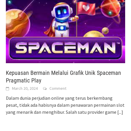
Kepuasan Bermain Melalui Grafik Unik Spaceman
Pragmatic Play
March 20, 2024
Comment
Dalam dunia perjudian online yang terus berkembang
pesat, tidak ada habisnya dalam penawaran permainan slot
yang menarik dan menghibur. Salah satu provider game
[...]