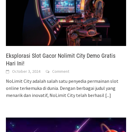
Eksplorasi Slot Gacor Nolimit City Demo Gratis
Hari Ini!
October 3, 2024
Comment
NoLimit City adalah salah satu penyedia permainan slot
online terkemuka di dunia. Dengan berbagai judul yang
menarik dan inovatif, NoLimit City telah berhasil
[...]