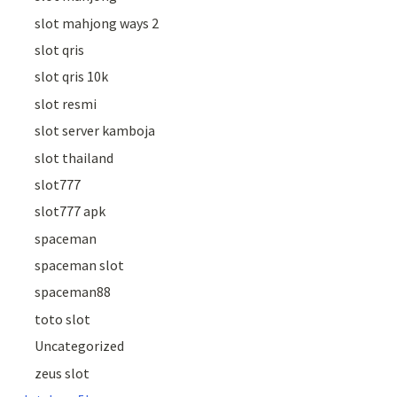
slot mahjong ways 2
slot qris
slot qris 10k
slot resmi
slot server kamboja
slot thailand
slot777
slot777 apk
spaceman
spaceman slot
spaceman88
toto slot
Uncategorized
zeus slot