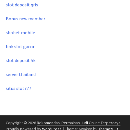
slot deposit qris
Bonus new member
sbobet mobile
link slot gacor
slot deposit 5k
server thailand
situs slot777
Copyright © 2026
Rekomendasi Permainan Judi Online Terpercaya
.
Proudly powered by
WordPress
.
|
Theme: Awaken by
ThemezHut
.