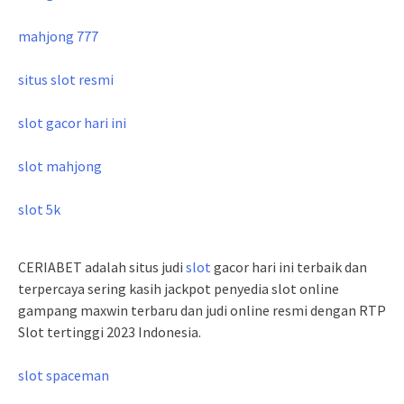
mahjong 777
situs slot resmi
slot gacor hari ini
slot mahjong
slot 5k
CERIABET adalah situs judi
slot
gacor hari ini terbaik dan
terpercaya sering kasih jackpot penyedia slot online
gampang maxwin terbaru dan judi online resmi dengan RTP
Slot tertinggi 2023 Indonesia.
slot spaceman