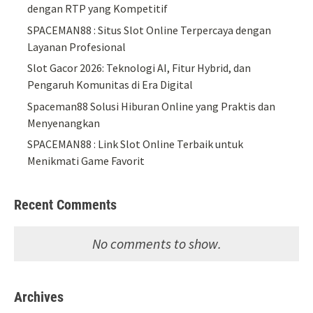
dengan RTP yang Kompetitif
SPACEMAN88 : Situs Slot Online Terpercaya dengan
Layanan Profesional
Slot Gacor 2026: Teknologi AI, Fitur Hybrid, dan
Pengaruh Komunitas di Era Digital
Spaceman88 Solusi Hiburan Online yang Praktis dan
Menyenangkan
SPACEMAN88 : Link Slot Online Terbaik untuk
Menikmati Game Favorit
Recent Comments
No comments to show.
Archives