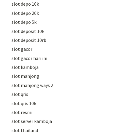
slot depo 10k
slot depo 20k
slot depo 5k
slot deposit 10k
slot deposit 10rb
slot gacor
slot gacor hari ini
slot kamboja
slot mahjong
slot mahjong ways 2
slot qris
slot qris 10k
slot resmi
slot server kamboja
slot thailand