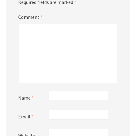
Required fields are marked
*
Comment
*
Name
*
Email
*
Website