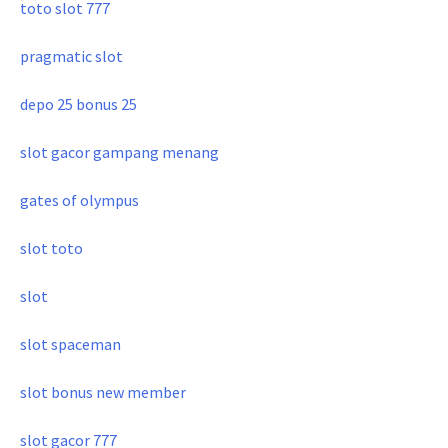
toto slot 777
pragmatic slot
depo 25 bonus 25
slot gacor gampang menang
gates of olympus
slot toto
slot
slot spaceman
slot bonus new member
slot gacor 777