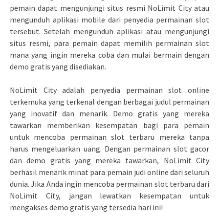
pemain dapat mengunjungi situs resmi NoLimit City atau
mengunduh aplikasi mobile dari penyedia permainan slot
tersebut. Setelah mengunduh aplikasi atau mengunjungi
situs resmi, para pemain dapat memilih permainan slot
mana yang ingin mereka coba dan mulai bermain dengan
demo gratis yang disediakan.
NoLimit City adalah penyedia permainan slot online
terkemuka yang terkenal dengan berbagai judul permainan
yang inovatif dan menarik. Demo gratis yang mereka
tawarkan memberikan kesempatan bagi para pemain
untuk mencoba permainan slot terbaru mereka tanpa
harus mengeluarkan uang. Dengan permainan slot gacor
dan demo gratis yang mereka tawarkan, NoLimit City
berhasil menarik minat para pemain judi online dari seluruh
dunia. Jika Anda ingin mencoba permainan slot terbaru dari
NoLimit City, jangan lewatkan kesempatan untuk
mengakses demo gratis yang tersedia hari ini!