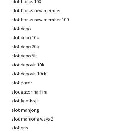
slot bonus 100
slot bonus new member
slot bonus new member 100
slot depo
slot depo 10k
slot depo 20k
slot depo 5k
slot deposit 10k
slot deposit 10rb
slot gacor
slot gacor hari ini
slot kamboja
slot mahjong
slot mahjong ways 2
slot qris