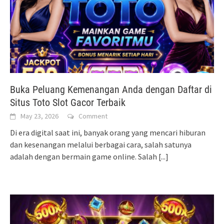
Buka Peluang Kemenangan Anda dengan Daftar di
Situs Toto Slot Gacor Terbaik
May 23, 2026
Comment
Di era digital saat ini, banyak orang yang mencari hiburan
dan kesenangan melalui berbagai cara, salah satunya
adalah dengan bermain game online. Salah
[...]