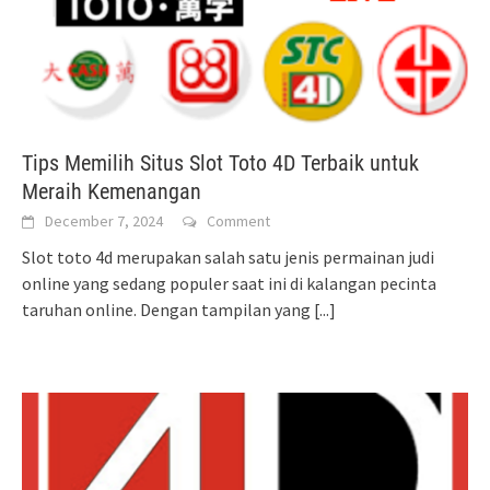
Tips Memilih Situs Slot Toto 4D Terbaik untuk
Meraih Kemenangan
December 7, 2024
Comment
Slot toto 4d merupakan salah satu jenis permainan judi
online yang sedang populer saat ini di kalangan pecinta
taruhan online. Dengan tampilan yang
[...]