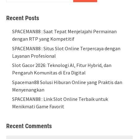
Recent Posts
SPACEMAN88 : Saat Tepat Menjelajahi Permainan
dengan RTP yang Kompetitif
SPACEMAN88 : Situs Slot Online Terpercaya dengan
Layanan Profesional
Slot Gacor 2026: Teknologi AI, Fitur Hybrid, dan
Pengaruh Komunitas di Era Digital
Spaceman88 Solusi Hiburan Online yang Praktis dan
Menyenangkan
SPACEMAN88 : Link Slot Online Terbaik untuk
Menikmati Game Favorit
Recent Comments