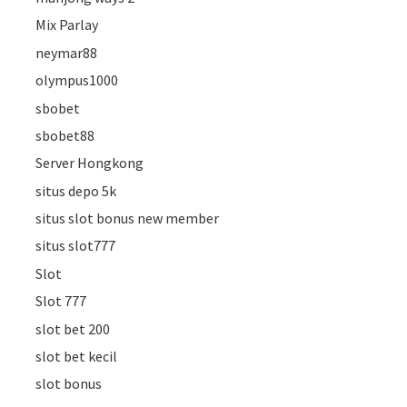
Mix Parlay
neymar88
olympus1000
sbobet
sbobet88
Server Hongkong
situs depo 5k
situs slot bonus new member
situs slot777
Slot
Slot 777
slot bet 200
slot bet kecil
slot bonus