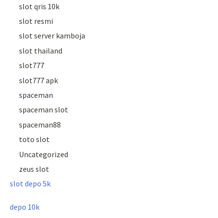
slot qris 10k
slot resmi
slot server kamboja
slot thailand
slot777
slot777 apk
spaceman
spaceman slot
spaceman88
toto slot
Uncategorized
zeus slot
slot depo 5k
depo 10k