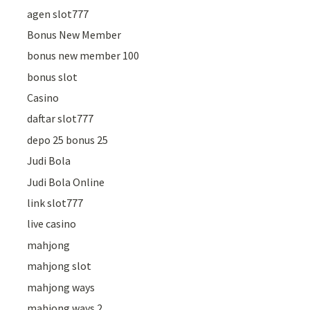
agen slot777
Bonus New Member
bonus new member 100
bonus slot
Casino
daftar slot777
depo 25 bonus 25
Judi Bola
Judi Bola Online
link slot777
live casino
mahjong
mahjong slot
mahjong ways
mahjong ways 2