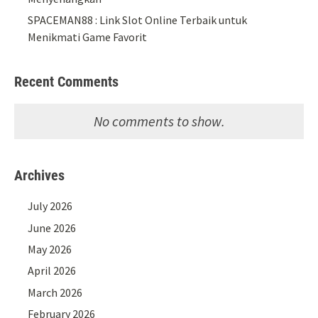
SPACEMAN88 : Link Slot Online Terbaik untuk
Menikmati Game Favorit
Recent Comments
No comments to show.
Archives
July 2026
June 2026
May 2026
April 2026
March 2026
February 2026