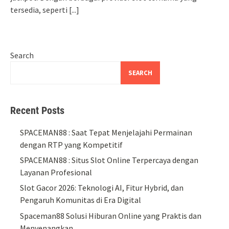
tersedia, seperti
[...]
Search
SEARCH
Recent Posts
SPACEMAN88 : Saat Tepat Menjelajahi Permainan
dengan RTP yang Kompetitif
SPACEMAN88 : Situs Slot Online Terpercaya dengan
Layanan Profesional
Slot Gacor 2026: Teknologi AI, Fitur Hybrid, dan
Pengaruh Komunitas di Era Digital
Spaceman88 Solusi Hiburan Online yang Praktis dan
Menyenangkan