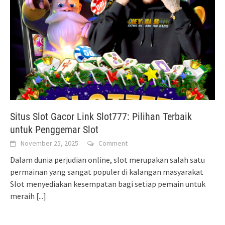
Situs Slot Gacor Link Slot777: Pilihan Terbaik
untuk Penggemar Slot
November 25, 2025
Comment
Dalam dunia perjudian online, slot merupakan salah satu
permainan yang sangat populer di kalangan masyarakat
Slot menyediakan kesempatan bagi setiap pemain untuk
meraih
[...]