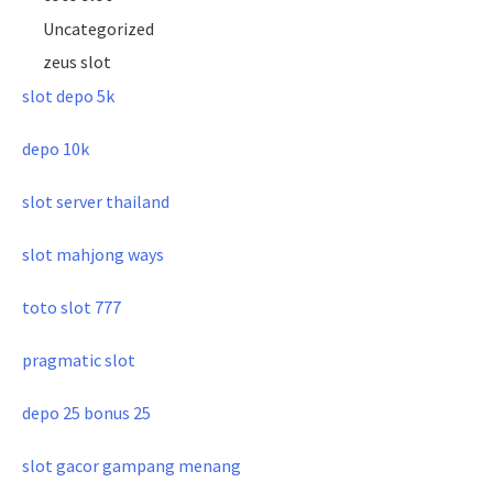
Uncategorized
zeus slot
slot depo 5k
depo 10k
slot server thailand
slot mahjong ways
toto slot 777
pragmatic slot
depo 25 bonus 25
slot gacor gampang menang