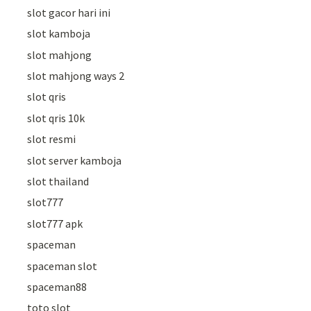
slot gacor hari ini
slot kamboja
slot mahjong
slot mahjong ways 2
slot qris
slot qris 10k
slot resmi
slot server kamboja
slot thailand
slot777
slot777 apk
spaceman
spaceman slot
spaceman88
toto slot