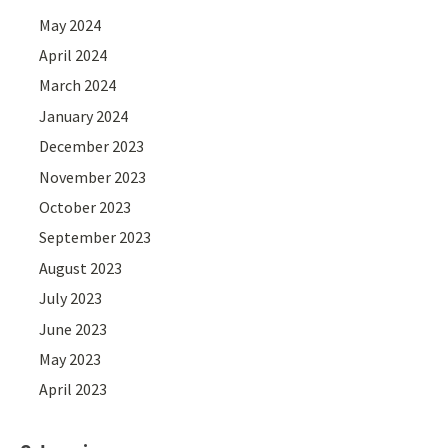
May 2024
April 2024
March 2024
January 2024
December 2023
November 2023
October 2023
September 2023
August 2023
July 2023
June 2023
May 2023
April 2023