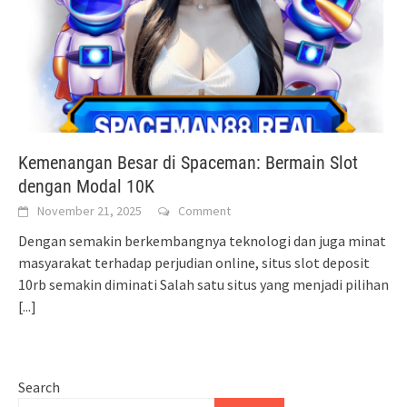
Kemenangan Besar di Spaceman: Bermain Slot
dengan Modal 10K
November 21, 2025
Comment
Dengan semakin berkembangnya teknologi dan juga minat
masyarakat terhadap perjudian online, situs slot deposit
10rb semakin diminati Salah satu situs yang menjadi pilihan
[...]
Search