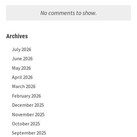
No comments to show.
Archives
July 2026
June 2026
May 2026
April 2026
March 2026
February 2026
December 2025
November 2025
October 2025
September 2025