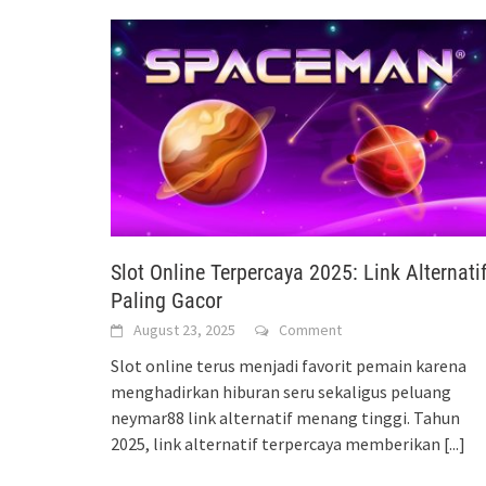
Slot Online Terpercaya 2025: Link Alternati
Paling Gacor
August 23, 2025
Comment
Slot online terus menjadi favorit pemain karena
menghadirkan hiburan seru sekaligus peluang
neymar88 link alternatif menang tinggi. Tahun
2025, link alternatif terpercaya memberikan
[...]