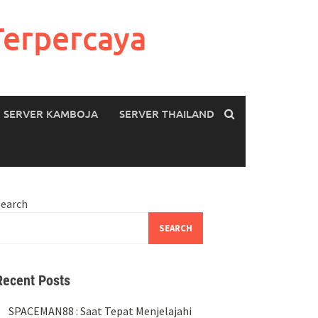
Terpercaya
SERVER KAMBOJA
SERVER THAILAND
Search
SEARCH
Recent Posts
SPACEMAN88 : Saat Tepat Menjelajahi