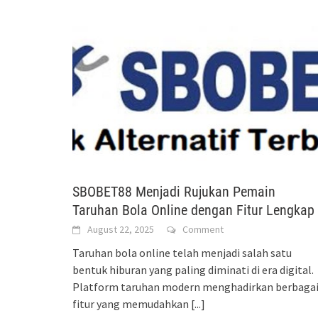
SBOBET88 Menjadi Rujukan Pemain
Taruhan Bola Online dengan Fitur Lengkap
August 22, 2025
Comment
Taruhan bola online telah menjadi salah satu
bentuk hiburan yang paling diminati di era digital.
Platform taruhan modern menghadirkan berbaga
fitur yang memudahkan
[...]