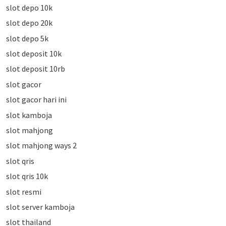
slot depo 10k
slot depo 20k
slot depo 5k
slot deposit 10k
slot deposit 10rb
slot gacor
slot gacor hari ini
slot kamboja
slot mahjong
slot mahjong ways 2
slot qris
slot qris 10k
slot resmi
slot server kamboja
slot thailand