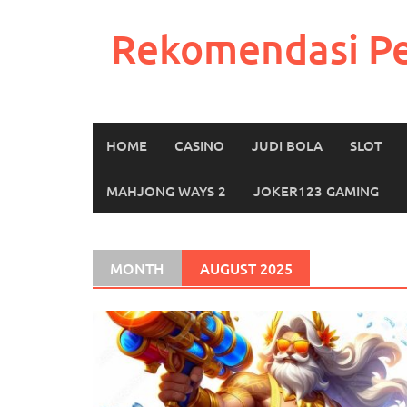
Skip
to
Rekomendasi Pe
content
HOME
CASINO
JUDI BOLA
SLOT
MAHJONG WAYS 2
JOKER123 GAMING
MONTH
AUGUST 2025