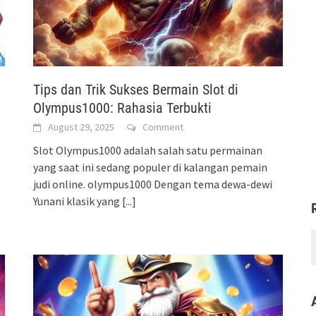
Tips dan Trik Sukses Bermain Slot di
Olympus1000: Rahasia Terbukti
August 29, 2025
Comment
Slot Olympus1000 adalah salah satu permainan
yang saat ini sedang populer di kalangan pemain
judi online. olympus1000 Dengan tema dewa-dewi
Yunani klasik yang
[...]