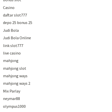
Casino
daftar slot777
depo 25 bonus 25
Judi Bola
Judi Bola Online
link slot777
live casino
mahjong
mahjong slot
mahjong ways
mahjong ways 2
Mix Parlay
neymar88
olympus1000