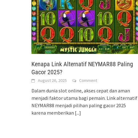
Kenapa Link Alternatif NEYMAR88 Paling
Gacor 2025?
August 26, 2025
Comment
Dalam dunia slot online, akses cepat dan aman
menjadi faktor utama bagi pemain. Link alternatif
NEYMAR88 menjadi pilihan paling gacor 2025
karena memberikan
[...]