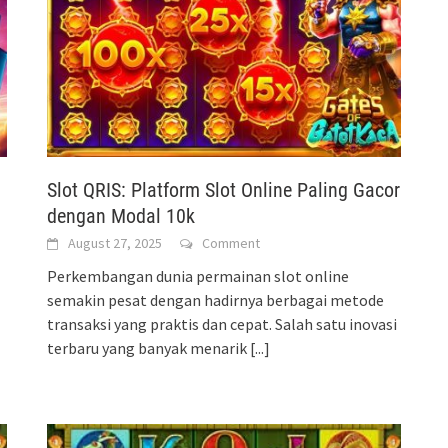
n
Slot QRIS: Platform Slot Online Paling Gacor
dengan Modal 10k
August 27, 2025
Comment
Perkembangan dunia permainan slot online
semakin pesat dengan hadirnya berbagai metode
transaksi yang praktis dan cepat. Salah satu inovasi
terbaru yang banyak menarik
[...]