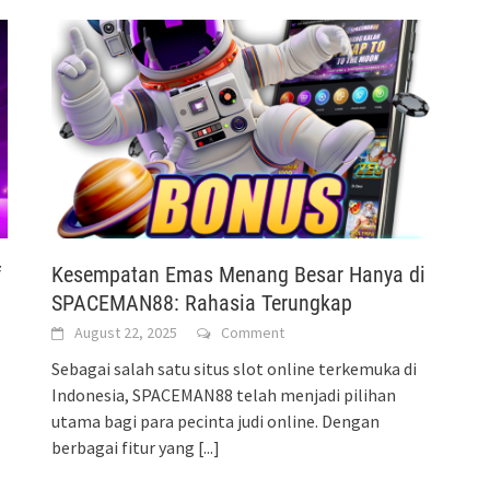
f
Kesempatan Emas Menang Besar Hanya di
SPACEMAN88: Rahasia Terungkap
August 22, 2025
Comment
Sebagai salah satu situs slot online terkemuka di
Indonesia, SPACEMAN88 telah menjadi pilihan
utama bagi para pecinta judi online. Dengan
berbagai fitur yang
[...]