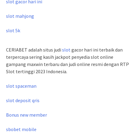
slot gacor hari ini
slot mahjong
slot 5k
CERIABET adalah situs judi
slot
gacor hari ini terbaik dan
terpercaya sering kasih jackpot penyedia slot online
gampang maxwin terbaru dan judi online resmi dengan RTP
Slot tertinggi 2023 Indonesia.
slot spaceman
slot deposit qris
Bonus new member
sbobet mobile