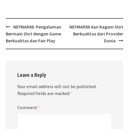
Post
NEYMAR88: Pengalaman
NEYMAR88 dan Ragam Slot
navigation
Bermain Slot dengan Game
Berkualitas dari Provider
Berkualitas dan Fair Play
Dunia
Leave a Reply
Your email address will not be published.
Required fields are marked
*
Comment
*