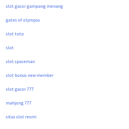
slot gacor gampang menang
gates of olympus
slot toto
slot
slot spaceman
slot bonus new member
slot gacor 777
mahjong 777
situs slot resmi