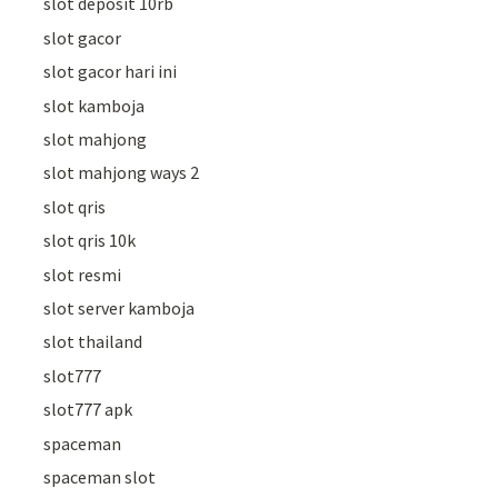
slot deposit 10rb
slot gacor
slot gacor hari ini
slot kamboja
slot mahjong
slot mahjong ways 2
slot qris
slot qris 10k
slot resmi
slot server kamboja
slot thailand
slot777
slot777 apk
spaceman
spaceman slot