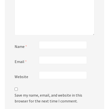
Name
*
Email
*
Website
Save my name, email, and website in this
browser for the next time I comment.