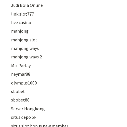
Judi Bola Online
link slot777
live casino
mahjong
mahjong slot
mahjong ways
mahjong ways 2
Mix Parlay
neymar88
olympus1000
sbobet
sbobet88
Server Hongkong
situs depo 5k
situs slot bonus new member