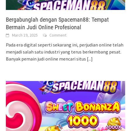
Bergabunglah dengan Spaceman88: Tempat
Bermain Judi Online Profesional
March 19, 2025
Comment
Pada era digital seperti sekarang ini, perjudian online telah
menjadi salah satu industri yang terus berkembang pesat.
Banyak pemain judi online mencari situs
[...]