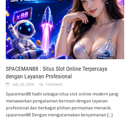
SPACEMAN88 : Situs Slot Online Terpercaya
dengan Layanan Profesional
July 26, 2026
Comment
Spaceman88 hadir sebagai situs slot online modern yang
menawarkan pengalaman bermain dengan layanan
profesional dan berbagai pilihan permainan menarik.
spaceman88 Dengan mengutamakan kenyamanan
[...]