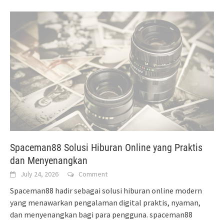
Spaceman88 Solusi Hiburan Online yang Praktis
dan Menyenangkan
July 24, 2026
Comment
Spaceman88 hadir sebagai solusi hiburan online modern
yang menawarkan pengalaman digital praktis, nyaman,
dan menyenangkan bagi para pengguna. spaceman88