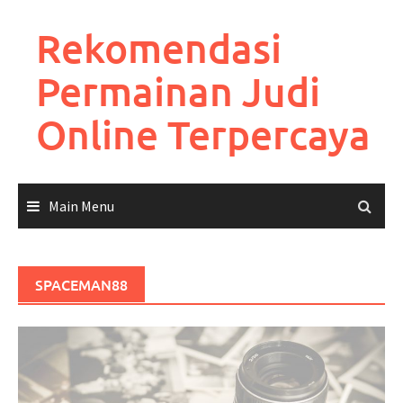
Skip
to
Rekomendasi
content
Permainan Judi
Online Terpercaya
Main Menu
SPACEMAN88