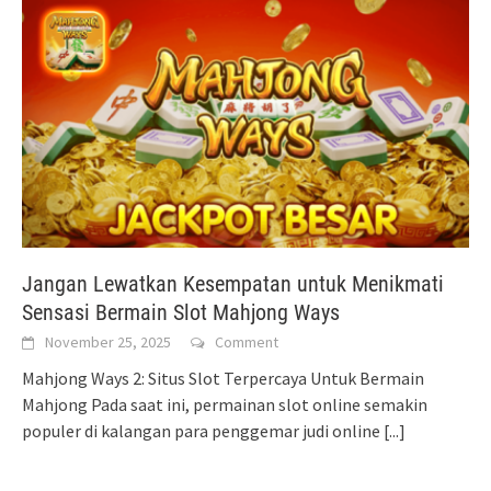
Jangan Lewatkan Kesempatan untuk Menikmati
Sensasi Bermain Slot Mahjong Ways
November 25, 2025
Comment
Mahjong Ways 2: Situs Slot Terpercaya Untuk Bermain
Mahjong Pada saat ini, permainan slot online semakin
populer di kalangan para penggemar judi online
[...]