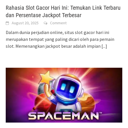
Rahasia Slot Gacor Hari Ini: Temukan Link Terbaru
dan Persentase Jackpot Terbesar
August 20, 2025
Comment
Dalam dunia perjudian online, situs slot gacor hari ini
merupakan tempat yang paling dicari oleh para pemain
slot. Memenangkan jackpot besar adalah impian
[...]