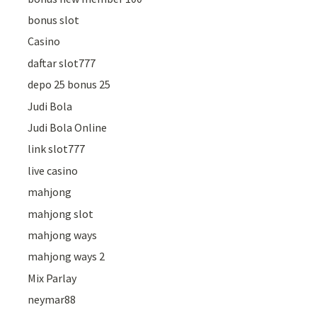
bonus slot
Casino
daftar slot777
depo 25 bonus 25
Judi Bola
Judi Bola Online
link slot777
live casino
mahjong
mahjong slot
mahjong ways
mahjong ways 2
Mix Parlay
neymar88