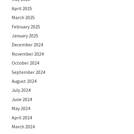
April 2025
March 2025
February 2025
January 2025
December 2024
November 2024
October 2024
September 2024
August 2024
July 2024
June 2024
May 2024
April 2024
March 2024