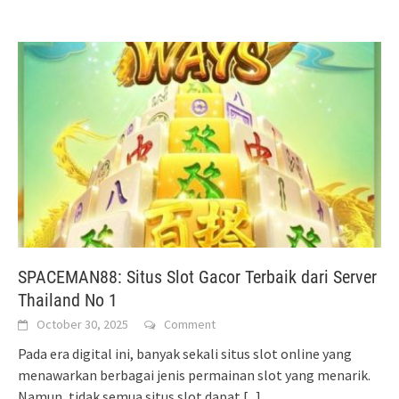
SPACEMAN88: Situs Slot Gacor Terbaik dari Server
Thailand No 1
October 30, 2025
Comment
Pada era digital ini, banyak sekali situs slot online yang
menawarkan berbagai jenis permainan slot yang menarik.
Namun, tidak semua situs slot dapat
[...]