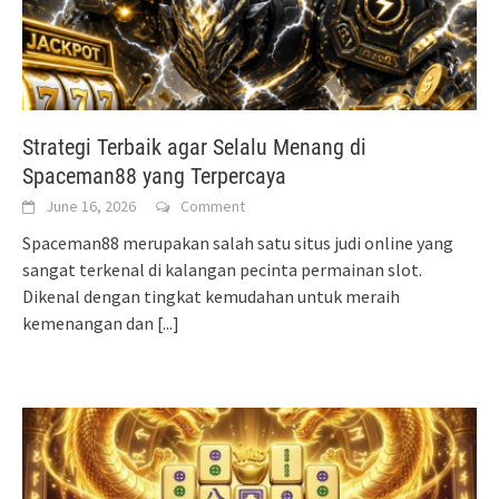
Strategi Terbaik agar Selalu Menang di
Spaceman88 yang Terpercaya
June 16, 2026
Comment
Spaceman88 merupakan salah satu situs judi online yang
sangat terkenal di kalangan pecinta permainan slot.
Dikenal dengan tingkat kemudahan untuk meraih
kemenangan dan
[...]