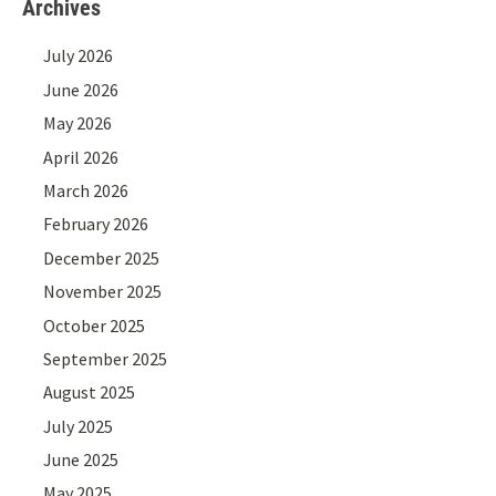
Archives
July 2026
June 2026
May 2026
April 2026
March 2026
February 2026
December 2025
November 2025
October 2025
September 2025
August 2025
July 2025
June 2025
May 2025