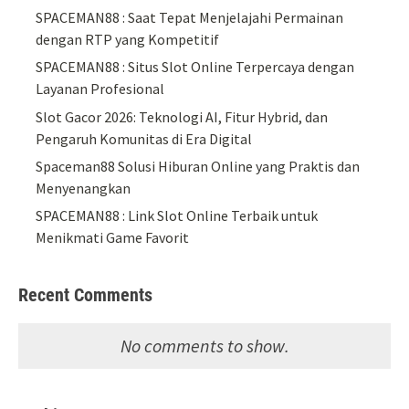
SPACEMAN88 : Saat Tepat Menjelajahi Permainan
dengan RTP yang Kompetitif
SPACEMAN88 : Situs Slot Online Terpercaya dengan
Layanan Profesional
Slot Gacor 2026: Teknologi AI, Fitur Hybrid, dan
Pengaruh Komunitas di Era Digital
Spaceman88 Solusi Hiburan Online yang Praktis dan
Menyenangkan
SPACEMAN88 : Link Slot Online Terbaik untuk
Menikmati Game Favorit
Recent Comments
No comments to show.