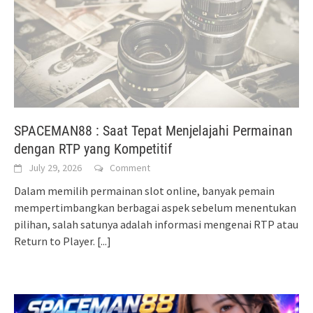
SPACEMAN88 : Saat Tepat Menjelajahi Permainan
dengan RTP yang Kompetitif
July 29, 2026
Comment
Dalam memilih permainan slot online, banyak pemain
mempertimbangkan berbagai aspek sebelum menentukan
pilihan, salah satunya adalah informasi mengenai RTP atau
Return to Player.
[...]