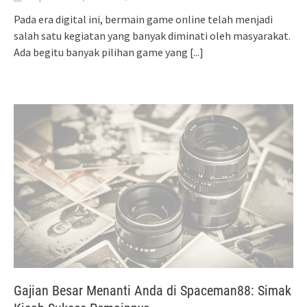
Pada era digital ini, bermain game online telah menjadi
salah satu kegiatan yang banyak diminati oleh masyarakat.
Ada begitu banyak pilihan game yang
[...]
Gajian Besar Menanti Anda di Spaceman88: Simak