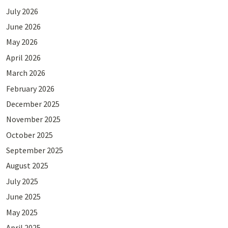
July 2026
June 2026
May 2026
April 2026
March 2026
February 2026
December 2025
November 2025
October 2025
September 2025
August 2025
July 2025
June 2025
May 2025
April 2025