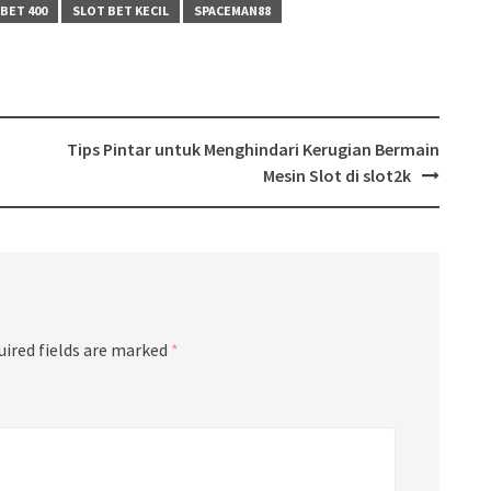
BET 400
SLOT BET KECIL
SPACEMAN88
Tips Pintar untuk Menghindari Kerugian Bermain
Mesin Slot di slot2k
uired fields are marked
*