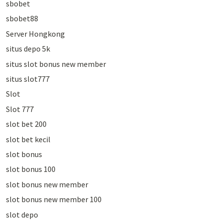
sbobet
sbobet88
Server Hongkong
situs depo 5k
situs slot bonus new member
situs slot777
Slot
Slot 777
slot bet 200
slot bet kecil
slot bonus
slot bonus 100
slot bonus new member
slot bonus new member 100
slot depo