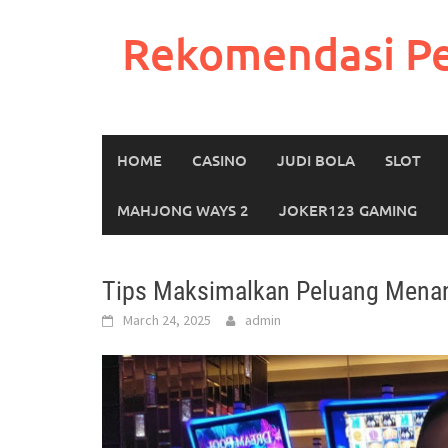
Skip
to
Rekomendasi Pe
content
HOME
CASINO
JUDI BOLA
SLOT
MAHJONG WAYS 2
JOKER123 GAMING
Tips Maksimalkan Peluang Mena
March 24, 2025
admin