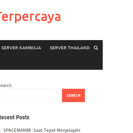
Terpercaya
SERVER KAMBOJA
SERVER THAILAND
Search
SEARCH
Recent Posts
SPACEMAN88 : Saat Tepat Menjelajahi