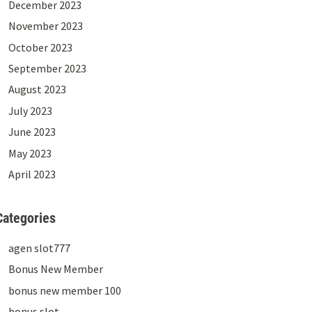
December 2023
November 2023
October 2023
September 2023
August 2023
July 2023
June 2023
May 2023
April 2023
Categories
agen slot777
Bonus New Member
bonus new member 100
bonus slot