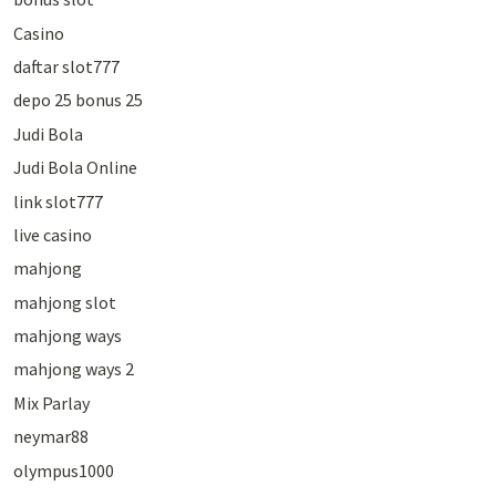
Casino
daftar slot777
depo 25 bonus 25
Judi Bola
Judi Bola Online
link slot777
live casino
mahjong
mahjong slot
mahjong ways
mahjong ways 2
Mix Parlay
neymar88
olympus1000