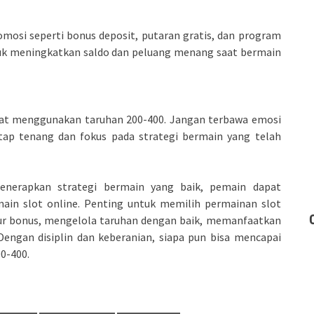
osi seperti bonus deposit, putaran gratis, dan program
tuk meningkatkan saldo dan peluang menang saat bermain
saat menggunakan taruhan 200-400. Jangan terbawa emosi
etap tenang dan fokus pada strategi bermain yang telah
nerapkan strategi bermain yang baik, pemain dapat
ain slot online. Penting untuk memilih permainan slot
ur bonus, mengelola taruhan dengan baik, memanfaatkan
engan disiplin dan keberanian, siapa pun bisa mencapai
0-400.