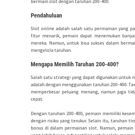
bermain slot dengan taruhan 200-400.
Pendahuluan
Slot online adalah salah satu permainan yang pa
fitur menarik, pemain dapat menemukan banyak
mereka. Namun, untuk bisa sukses dalam bermain
mengelola taruhan.
Mengapa Memilih Taruhan 200-400?
Salah satu strategi yang dapat digunakan untuk
adalah dengan menggunakan taruhan 200-400. Taru
memperbesar peluang menang, namun juga tidak
cepat.
Dengan taruhan 200-400, pemain memiliki kese
dengan risiko yang terukur. Selain itu, taruhan 
bonus di dalam permainan slot. Namun, pemain ju
yang lebih besar, jadi pastikan untuk selalu mema