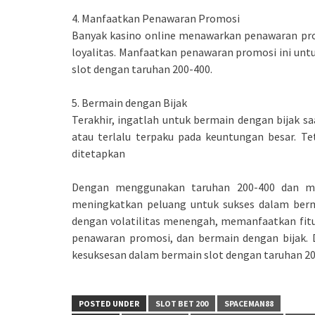
4. Manfaatkan Penawaran Promosi
Banyak kasino online menawarkan penawaran prom
loyalitas. Manfaatkan penawaran promosi ini un
slot dengan taruhan 200-400.
5. Bermain dengan Bijak
Terakhir, ingatlah untuk bermain dengan bijak 
atau terlalu terpaku pada keuntungan besar. T
ditetapkan
Dengan menggunakan taruhan 200-400 dan me
meningkatkan peluang untuk sukses dalam berm
dengan volatilitas menengah, memanfaatkan fit
penawaran promosi, dan bermain dengan bijak. D
kesuksesan dalam bermain slot dengan taruhan 20
POSTED UNDER
SLOT BET 200
SPACEMAN88