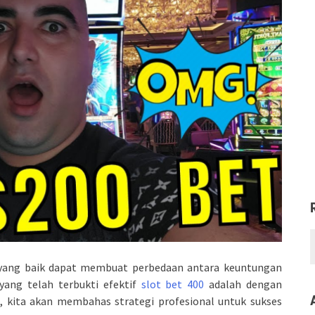
n yang baik dapat membuat perbedaan antara keuntungan
 yang telah terbukti efektif
slot bet 400
adalah dengan
, kita akan membahas strategi profesional untuk sukses