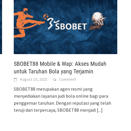
SBOBET88 Mobile & Wap: Akses Mudah
untuk Taruhan Bola yang Terjamin
August 10, 2025
Comment
SBOBET88 merupakan agen resmi yang
menyediakan layanan judi bola online bagi para
penggemar taruhan. Dengan reputasi yang telah
teruji dan terpercaya, SBOBET88 menjadi
[...]