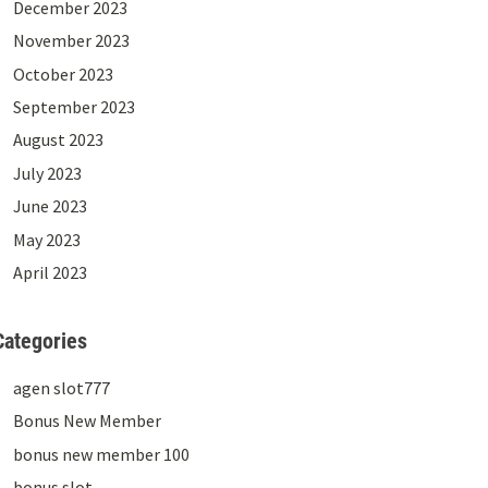
December 2023
November 2023
October 2023
September 2023
August 2023
July 2023
June 2023
May 2023
April 2023
Categories
agen slot777
Bonus New Member
bonus new member 100
bonus slot