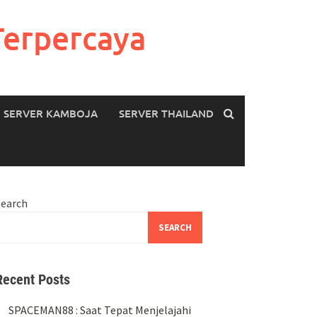
Terpercaya
SERVER KAMBOJA
SERVER THAILAND
Search
SEARCH
Recent Posts
SPACEMAN88 : Saat Tepat Menjelajahi