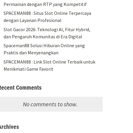
Permainan dengan RTP yang Kompetitif
SPACEMAN88 : Situs Slot Online Terpercaya
dengan Layanan Profesional
Slot Gacor 2026: Teknologi AI, Fitur Hybrid,
dan Pengaruh Komunitas di Era Digital
Spaceman88 Solusi Hiburan Online yang
Praktis dan Menyenangkan
SPACEMAN88 : Link Slot Online Terbaik untuk
Menikmati Game Favorit
Recent Comments
No comments to show.
Archives