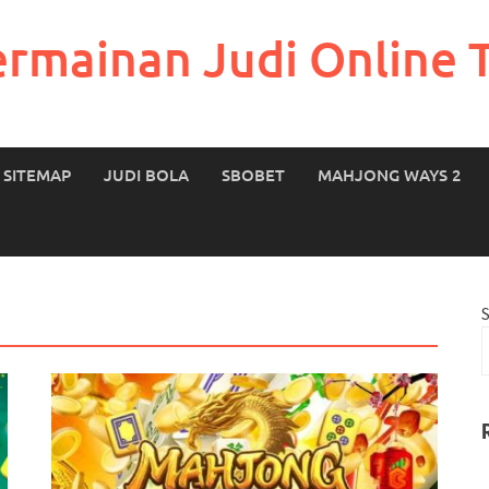
rmainan Judi Online 
SITEMAP
JUDI BOLA
SBOBET
MAHJONG WAYS 2