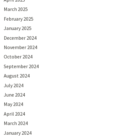
March 2025
February 2025
January 2025
December 2024
November 2024
October 2024
September 2024
August 2024
July 2024
June 2024
May 2024
April 2024
March 2024
January 2024