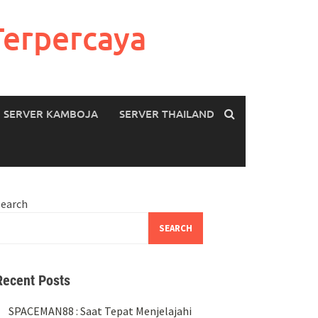
Terpercaya
SERVER KAMBOJA
SERVER THAILAND
Search
SEARCH
Recent Posts
SPACEMAN88 : Saat Tepat Menjelajahi