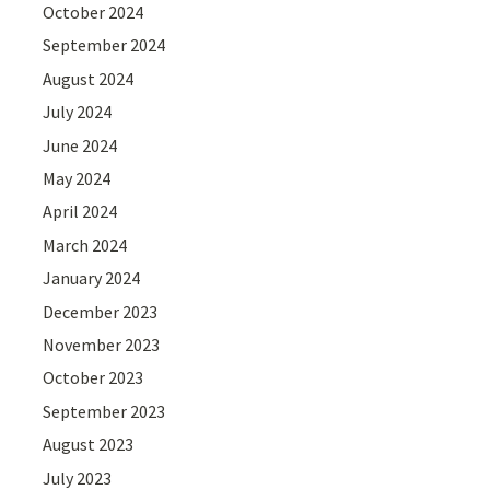
October 2024
September 2024
August 2024
July 2024
June 2024
May 2024
April 2024
March 2024
January 2024
December 2023
November 2023
October 2023
September 2023
August 2023
July 2023