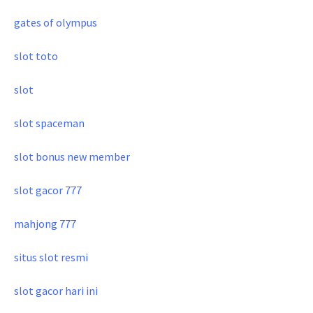
gates of olympus
slot toto
slot
slot spaceman
slot bonus new member
slot gacor 777
mahjong 777
situs slot resmi
slot gacor hari ini