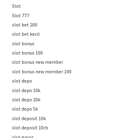
Slot
Slot 777
slot bet 200
slot bet kecil
slot bonus
slot bonus 100
slot bonus new member
slot bonus new member 100
slot depo
slot depo 10k
slot depo 20k
slot depo 5k
slot deposit 10k
slot deposit 10rb
slot gacor