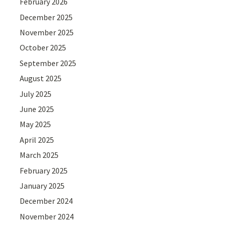
February 2026
December 2025
November 2025
October 2025
September 2025
August 2025
July 2025
June 2025
May 2025
April 2025
March 2025
February 2025
January 2025
December 2024
November 2024