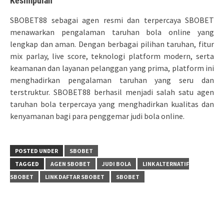
Kesimpulan
SBOBET88 sebagai agen resmi dan terpercaya SBOBET
menawarkan pengalaman taruhan bola online yang
lengkap dan aman. Dengan berbagai pilihan taruhan, fitur
mix parlay, live score, teknologi platform modern, serta
keamanan dan layanan pelanggan yang prima, platform ini
menghadirkan pengalaman taruhan yang seru dan
terstruktur. SBOBET88 berhasil menjadi salah satu agen
taruhan bola terpercaya yang menghadirkan kualitas dan
kenyamanan bagi para penggemar judi bola online.
POSTED UNDER
SBOBET
TAGGED
AGEN SBOBET
JUDI BOLA
LINK ALTERNATIF
SBOBET
LINK DAFTAR SBOBET
SBOBET