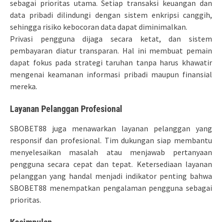
sebagai prioritas utama. Setiap transaksi keuangan dan
data pribadi dilindungi dengan sistem enkripsi canggih,
sehingga risiko kebocoran data dapat diminimalkan.
Privasi pengguna dijaga secara ketat, dan sistem
pembayaran diatur transparan. Hal ini membuat pemain
dapat fokus pada strategi taruhan tanpa harus khawatir
mengenai keamanan informasi pribadi maupun finansial
mereka.
Layanan Pelanggan Profesional
SBOBET88 juga menawarkan layanan pelanggan yang
responsif dan profesional. Tim dukungan siap membantu
menyelesaikan masalah atau menjawab pertanyaan
pengguna secara cepat dan tepat. Ketersediaan layanan
pelanggan yang handal menjadi indikator penting bahwa
SBOBET88 menempatkan pengalaman pengguna sebagai
prioritas.