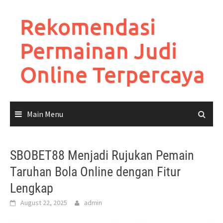
Skip
to
Rekomendasi
content
Permainan Judi
Online Terpercaya
Main Menu
SBOBET88 Menjadi Rujukan Pemain
Taruhan Bola Online dengan Fitur
Lengkap
August 22, 2025
admin