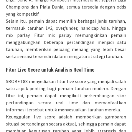
Champions dan Piala Dunia, semua tersedia dengan odds
yang kompetitif.
Selain itu, pemain dapat memilih berbagai jenis taruhan,
termasuk taruhan 1×2, over/under, handicap Asia, hingga
mix parlay. Fitur mix parlay memungkinkan pemain
menggabungkan beberapa pertandingan menjadi satu
taruhan, memberikan peluang menang yang lebih besar
serta sensasi tersendiri dalam mengatur strategi taruhan.
Fitur Live Score untuk Analisis Real Time
SBOBET88 menyediakan fitur live score yang menjadi salah
satu aspek penting bagi pemain taruhan modern. Dengan
fitur ini, pemain dapat mengikuti perkembangan skor
pertandingan secara real time dan memanfaatkan
informasi tersebut untuk menyesuaikan taruhan mereka.
Keunggulan live score adalah memberikan gambaran
situasi pertandingan secara aktual, sehingga pemain dapat
membuat keputusan taruhan yang lebih strategis dan