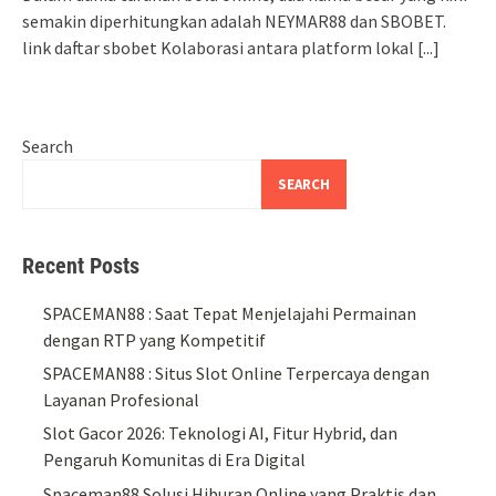
semakin diperhitungkan adalah NEYMAR88 dan SBOBET.
link daftar sbobet Kolaborasi antara platform lokal
[...]
Search
SEARCH
Recent Posts
SPACEMAN88 : Saat Tepat Menjelajahi Permainan
dengan RTP yang Kompetitif
SPACEMAN88 : Situs Slot Online Terpercaya dengan
Layanan Profesional
Slot Gacor 2026: Teknologi AI, Fitur Hybrid, dan
Pengaruh Komunitas di Era Digital
Spaceman88 Solusi Hiburan Online yang Praktis dan