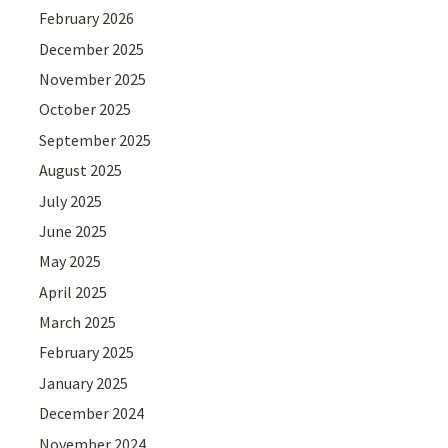
February 2026
December 2025
November 2025
October 2025
September 2025
August 2025
July 2025
June 2025
May 2025
April 2025
March 2025
February 2025
January 2025
December 2024
November 2024