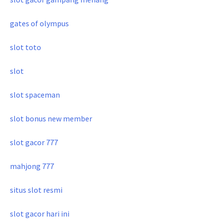
gates of olympus
slot toto
slot
slot spaceman
slot bonus new member
slot gacor 777
mahjong 777
situs slot resmi
slot gacor hari ini