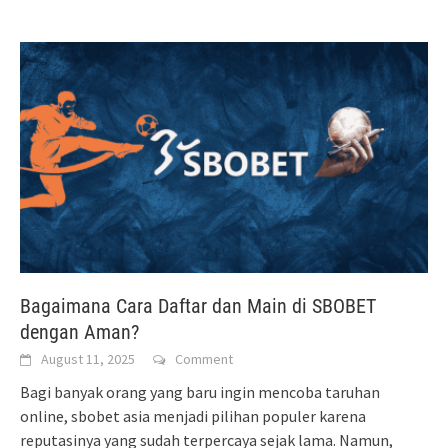
Bagaimana Cara Daftar dan Main di SBOBET
dengan Aman?
August 11, 2025
Comment
Bagi banyak orang yang baru ingin mencoba taruhan
online, sbobet asia menjadi pilihan populer karena
reputasinya yang sudah terpercaya sejak lama. Namun,