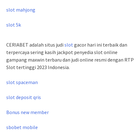
slot mahjong
slot 5k
CERIABET adalah situs judi
slot
gacor hari ini terbaik dan
terpercaya sering kasih jackpot penyedia slot online
gampang maxwin terbaru dan judi online resmi dengan RTP
Slot tertinggi 2023 Indonesia.
slot spaceman
slot deposit qris
Bonus new member
sbobet mobile