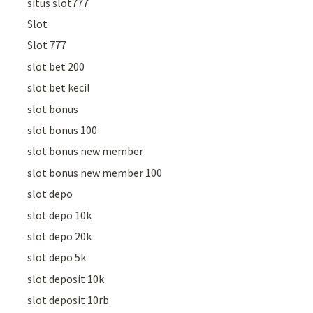
situs slot777
Slot
Slot 777
slot bet 200
slot bet kecil
slot bonus
slot bonus 100
slot bonus new member
slot bonus new member 100
slot depo
slot depo 10k
slot depo 20k
slot depo 5k
slot deposit 10k
slot deposit 10rb