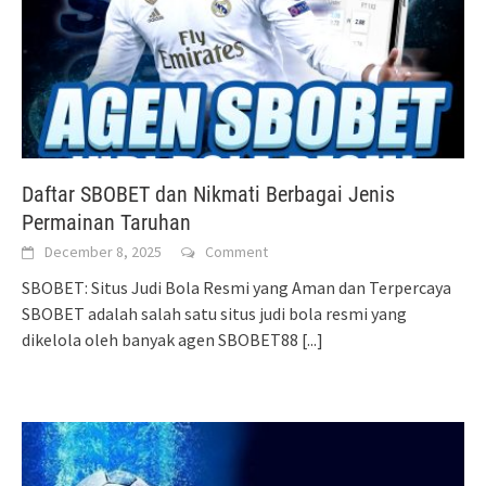
Daftar SBOBET dan Nikmati Berbagai Jenis
Permainan Taruhan
December 8, 2025
Comment
SBOBET: Situs Judi Bola Resmi yang Aman dan Terpercaya
SBOBET adalah salah satu situs judi bola resmi yang
dikelola oleh banyak agen SBOBET88
[...]