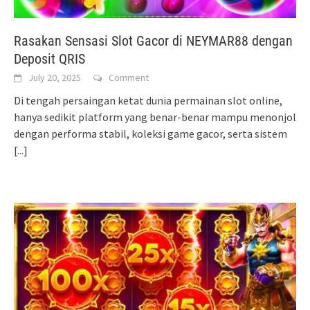
Rasakan Sensasi Slot Gacor di NEYMAR88 dengan
Deposit QRIS
July 20, 2025
Comment
Di tengah persaingan ketat dunia permainan slot online,
hanya sedikit platform yang benar-benar mampu menonjol
dengan performa stabil, koleksi game gacor, serta sistem
[...]