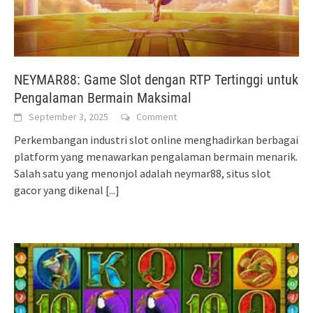
NEYMAR88: Game Slot dengan RTP Tertinggi untuk
Pengalaman Bermain Maksimal
September 3, 2025
Comment
Perkembangan industri slot online menghadirkan berbagai
platform yang menawarkan pengalaman bermain menarik.
Salah satu yang menonjol adalah neymar88, situs slot
gacor yang dikenal
[...]