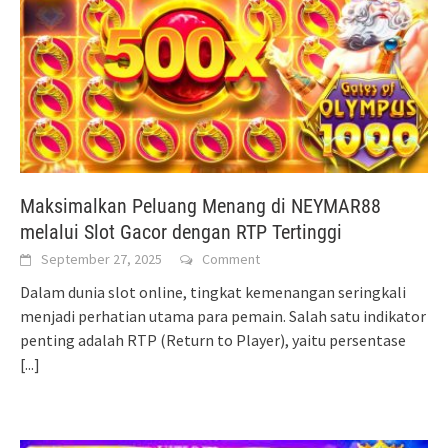
Maksimalkan Peluang Menang di NEYMAR88
melalui Slot Gacor dengan RTP Tertinggi
September 27, 2025
Comment
Dalam dunia slot online, tingkat kemenangan seringkali
menjadi perhatian utama para pemain. Salah satu indikator
penting adalah RTP (Return to Player), yaitu persentase
[...]