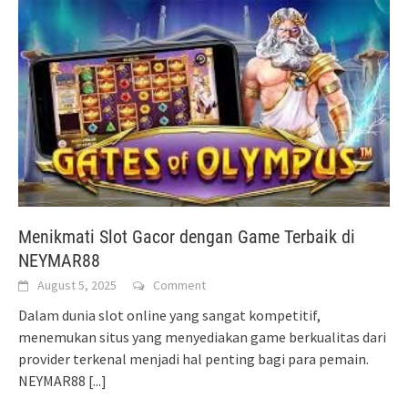
Menikmati Slot Gacor dengan Game Terbaik di
NEYMAR88
August 5, 2025
Comment
Dalam dunia slot online yang sangat kompetitif,
menemukan situs yang menyediakan game berkualitas dari
provider terkenal menjadi hal penting bagi para pemain.
NEYMAR88
[...]