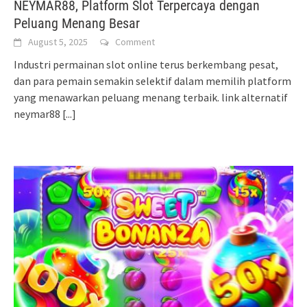
NEYMAR88, Platform Slot Terpercaya dengan
Peluang Menang Besar
August 5, 2025
Comment
Industri permainan slot online terus berkembang pesat,
dan para pemain semakin selektif dalam memilih platform
yang menawarkan peluang menang terbaik. link alternatif
neymar88
[...]