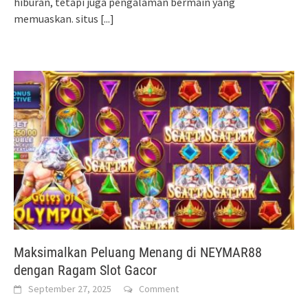
hiburan, tetapi juga pengalaman bermain yang
memuaskan. situs
[...]
Maksimalkan Peluang Menang di NEYMAR88
dengan Ragam Slot Gacor
September 27, 2025
Comment