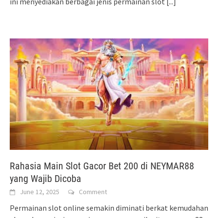
ini menyediakan berbagai jenis permainan slot
[...]
Rahasia Main Slot Gacor Bet 200 di NEYMAR88
yang Wajib Dicoba
June 12, 2025
Comment
Permainan slot online semakin diminati berkat kemudahan