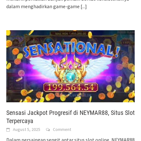
dalam menghadirkan game-game
[...]
Sensasi Jackpot Progresif di NEYMAR88, Situs Slot
Terpercaya
August 5, 2025
Comment
Dalam persaingan sengit antar situs slot online, NEYMAR88