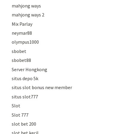
mahjong ways
mahjong ways 2
Mix Parlay
neymar88
olympus1000
sbobet
sbobet88
Server Hongkong
situs depo 5k
situs slot bonus new member
situs slot777
Slot
Slot 777
slot bet 200
slot bet kecil