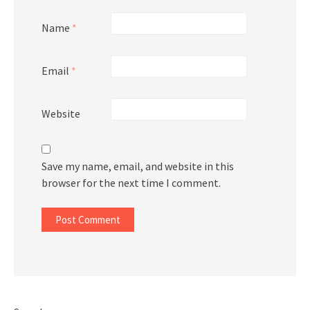
Name
*
Email
*
Website
Save my name, email, and website in this
browser for the next time I comment.