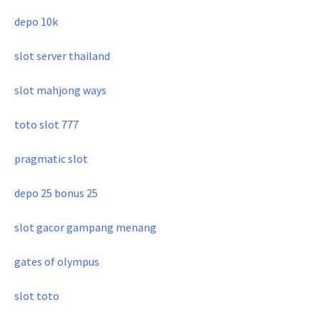
depo 10k
slot server thailand
slot mahjong ways
toto slot 777
pragmatic slot
depo 25 bonus 25
slot gacor gampang menang
gates of olympus
slot toto