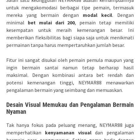
untuk mengakomodasi berbagai tipe pemain, termasuk
mereka yang bermain dengan
modal kecil
. Dengan
minimal
bet mulai dari 200
, pemain tetap memiliki
kesempatan untuk meraih kemenangan besar. Ini
memberikan fleksibilitas bagi siapa saja untuk menikmati
permainan tanpa harus mempertaruhkan jumlah besar.
Fitur ini sangat disukai oleh pemain pemula maupun yang
ingin bermain santai namun tetap berharap hasil
maksimal. Dengan kombinasi antara bet rendah dan
potensi kemenangan tinggi, NEYMAR88 menawarkan
pengalaman bermain yang seimbang dan memuaskan.
Desain Visual Memukau dan Pengalaman Bermain
Nyaman
Tak hanya fokus pada peluang menang, NEYMAR88 juga
memperhatikan
kenyamanan visual
dan pengalaman
bermain para penggunanya. Setiap game hadir dengan