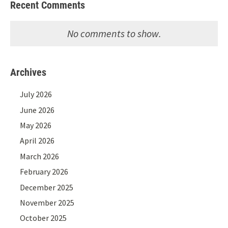
Recent Comments
No comments to show.
Archives
July 2026
June 2026
May 2026
April 2026
March 2026
February 2026
December 2025
November 2025
October 2025