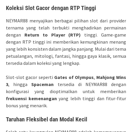
Koleksi Slot Gacor dengan RTP Tinggi
NEYMAR88 menyajikan berbagai pilihan slot dari provider
ternama yang telah terbukti menghadirkan permainan
dengan
Return to Player (RTP)
tinggi. Game-game
dengan RTP tinggi ini memberikan kemungkinan menang
yang lebih konsisten dalam jangka panjang. Mulai dari tema
petualangan, mitologi, fantasi, hingga gaya klasik, semua
tersedia dalam koleksi yang lengkap.
Slot-slot gacor seperti
Gates of Olympus
,
Mahjong Wins
3
, hingga
Spaceman
tersedia di NEYMAR88 dengan
konfigurasi yang dioptimalkan untuk memberikan
frekuensi kemenangan
yang lebih tinggi dan fitur-fitur
bonus yang menarik.
Taruhan Fleksibel dan Modal Kecil
Salah satu keunggulan NEYMAR88 adalah kemampuannya