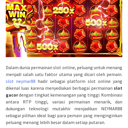
Dalam dunia permainan slot online, peluang untuk menang
menjadi salah satu faktor utama yang dicari oleh pemain.
slot neymar88
hadir sebagai platform slot online yang
dikenal luas karena menyediakan berbagai permainan
slot
gacor
dengan tingkat kemenangan yang tinggi. Kombinasi
antara RTP tinggi, variasi permainan menarik, dan
dukungan teknologi mutakhir menjadikan NEYMAR88
sebagai pilihan ideal bagi para pemain yang menginginkan
peluang menang lebih besar dalam setiap putaran.