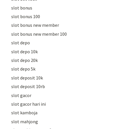
slot bonus
slot bonus 100
slot bonus new member
slot bonus new member 100
slot depo
slot depo 10k
slot depo 20k
slot depo 5k
slot deposit 10k
slot deposit 10rb
slot gacor
slot gacor hari ini
slot kamboja
slot mahjong