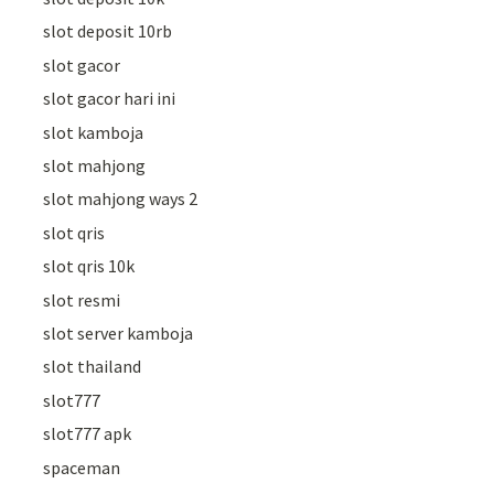
slot deposit 10rb
slot gacor
slot gacor hari ini
slot kamboja
slot mahjong
slot mahjong ways 2
slot qris
slot qris 10k
slot resmi
slot server kamboja
slot thailand
slot777
slot777 apk
spaceman