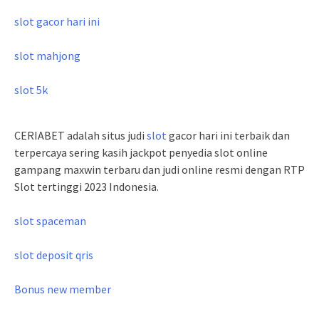
slot gacor hari ini
slot mahjong
slot 5k
CERIABET adalah situs judi
slot
gacor hari ini terbaik dan
terpercaya sering kasih jackpot penyedia slot online
gampang maxwin terbaru dan judi online resmi dengan RTP
Slot tertinggi 2023 Indonesia.
slot spaceman
slot deposit qris
Bonus new member