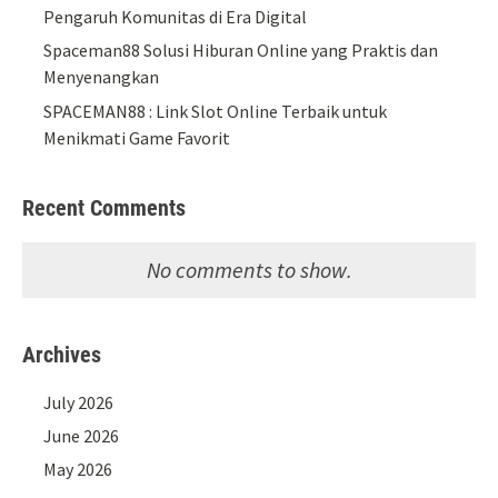
Pengaruh Komunitas di Era Digital
Spaceman88 Solusi Hiburan Online yang Praktis dan
Menyenangkan
SPACEMAN88 : Link Slot Online Terbaik untuk
Menikmati Game Favorit
Recent Comments
No comments to show.
Archives
July 2026
June 2026
May 2026