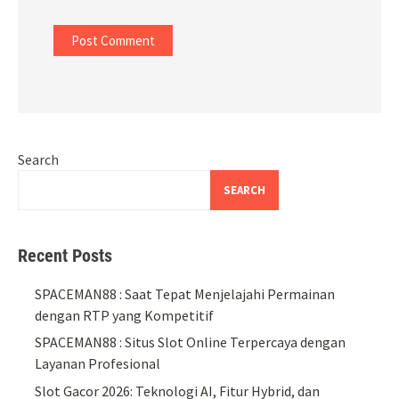
Search
SEARCH
Recent Posts
SPACEMAN88 : Saat Tepat Menjelajahi Permainan
dengan RTP yang Kompetitif
SPACEMAN88 : Situs Slot Online Terpercaya dengan
Layanan Profesional
Slot Gacor 2026: Teknologi AI, Fitur Hybrid, dan