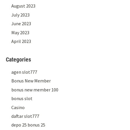
August 2023
July 2023
June 2023
May 2023
April 2023
Categories
agen slot777
Bonus New Member
bonus new member 100
bonus slot
Casino
daftar slot777
depo 25 bonus 25