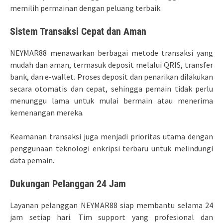
memilih permainan dengan peluang terbaik.
Sistem Transaksi Cepat dan Aman
NEYMAR88 menawarkan berbagai metode transaksi yang
mudah dan aman, termasuk deposit melalui QRIS, transfer
bank, dan e-wallet. Proses deposit dan penarikan dilakukan
secara otomatis dan cepat, sehingga pemain tidak perlu
menunggu lama untuk mulai bermain atau menerima
kemenangan mereka.
Keamanan transaksi juga menjadi prioritas utama dengan
penggunaan teknologi enkripsi terbaru untuk melindungi
data pemain.
Dukungan Pelanggan 24 Jam
Layanan pelanggan NEYMAR88 siap membantu selama 24
jam setiap hari. Tim support yang profesional dan