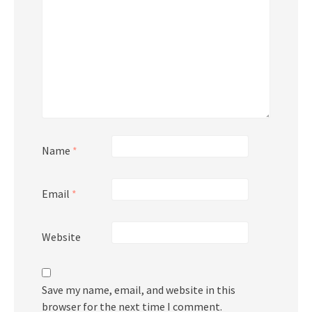
Name
*
Email
*
Website
Save my name, email, and website in this
browser for the next time I comment.