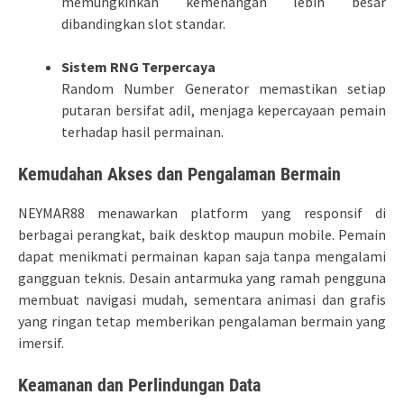
memungkinkan kemenangan lebih besar
dibandingkan slot standar.
Sistem RNG Terpercaya
Random Number Generator memastikan setiap
putaran bersifat adil, menjaga kepercayaan pemain
terhadap hasil permainan.
Kemudahan Akses dan Pengalaman Bermain
NEYMAR88 menawarkan platform yang responsif di
berbagai perangkat, baik desktop maupun mobile. Pemain
dapat menikmati permainan kapan saja tanpa mengalami
gangguan teknis. Desain antarmuka yang ramah pengguna
membuat navigasi mudah, sementara animasi dan grafis
yang ringan tetap memberikan pengalaman bermain yang
imersif.
Keamanan dan Perlindungan Data