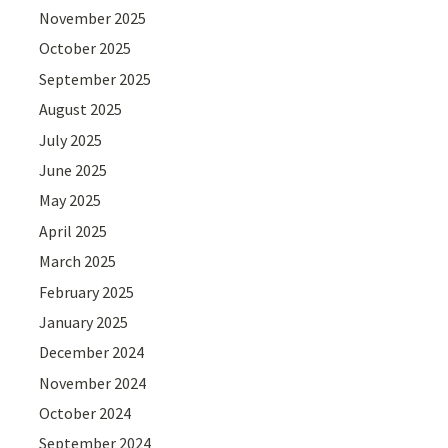
November 2025
October 2025
September 2025
August 2025
July 2025
June 2025
May 2025
April 2025
March 2025
February 2025
January 2025
December 2024
November 2024
October 2024
September 2024