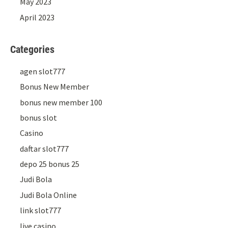
May 2023
April 2023
Categories
agen slot777
Bonus New Member
bonus new member 100
bonus slot
Casino
daftar slot777
depo 25 bonus 25
Judi Bola
Judi Bola Online
link slot777
live casino