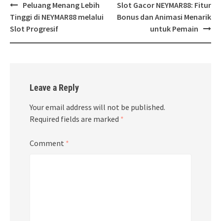
Post
Peluang Menang Lebih
Slot Gacor NEYMAR88: Fitur
navigation
Tinggi di NEYMAR88 melalui
Bonus dan Animasi Menarik
Slot Progresif
untuk Pemain
Leave a Reply
Your email address will not be published.
Required fields are marked
*
Comment
*