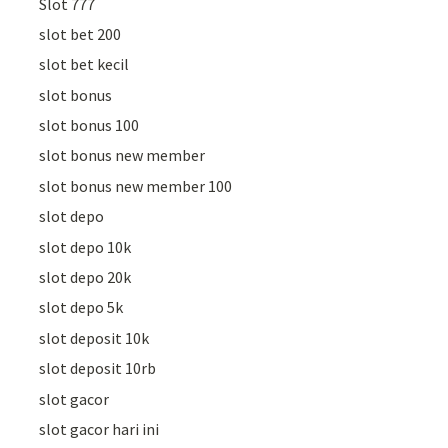
Slot 777
slot bet 200
slot bet kecil
slot bonus
slot bonus 100
slot bonus new member
slot bonus new member 100
slot depo
slot depo 10k
slot depo 20k
slot depo 5k
slot deposit 10k
slot deposit 10rb
slot gacor
slot gacor hari ini