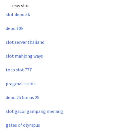
zeus slot
slot depo 5k
depo 10k
slot server thailand
slot mahjong ways
toto slot 777
pragmatic slot
depo 25 bonus 25
slot gacor gampang menang
gates of olympus