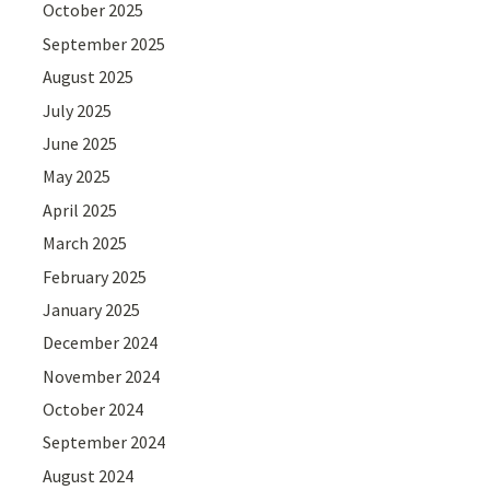
October 2025
September 2025
August 2025
July 2025
June 2025
May 2025
April 2025
March 2025
February 2025
January 2025
December 2024
November 2024
October 2024
September 2024
August 2024