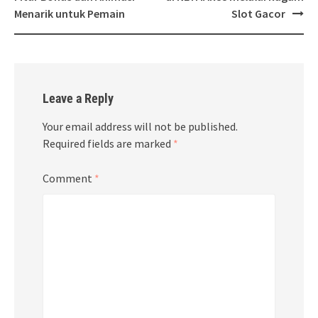
Menarik untuk Pemain
Slot Gacor
Leave a Reply
Your email address will not be published.
Required fields are marked
*
Comment
*