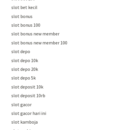
slot bet kecil
slot bonus
slot bonus 100
slot bonus new member
slot bonus new member 100
slot depo
slot depo 10k
slot depo 20k
slot depo 5k
slot deposit 10k
slot deposit 10rb
slot gacor
slot gacor hari ini
slot kamboja