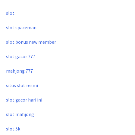
slot
slot spaceman
slot bonus new member
slot gacor 777
mahjong 777
situs slot resmi
slot gacor hari ini
slot mahjong
slot 5k