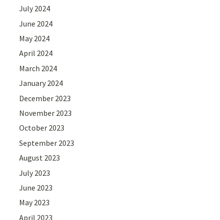
July 2024
June 2024
May 2024
April 2024
March 2024
January 2024
December 2023
November 2023
October 2023
September 2023
August 2023
July 2023
June 2023
May 2023
April 2023