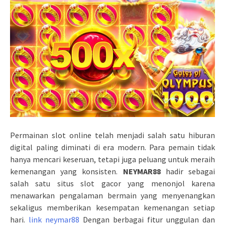
Permainan slot online telah menjadi salah satu hiburan
digital paling diminati di era modern. Para pemain tidak
hanya mencari keseruan, tetapi juga peluang untuk meraih
kemenangan yang konsisten.
NEYMAR88
hadir sebagai
salah satu situs slot gacor yang menonjol karena
menawarkan pengalaman bermain yang menyenangkan
sekaligus memberikan kesempatan kemenangan setiap
hari.
link neymar88
Dengan berbagai fitur unggulan dan