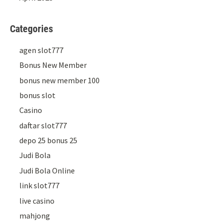
Categories
agen slot777
Bonus New Member
bonus new member 100
bonus slot
Casino
daftar slot777
depo 25 bonus 25
Judi Bola
Judi Bola Online
link slot777
live casino
mahjong