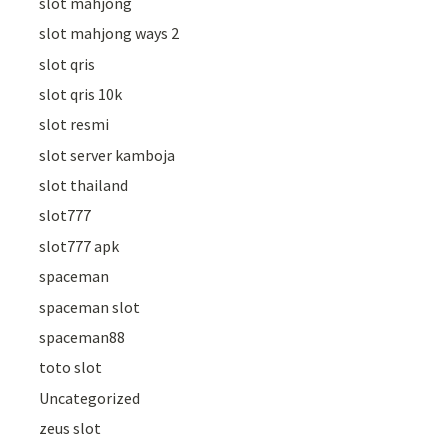
slot mahjong
slot mahjong ways 2
slot qris
slot qris 10k
slot resmi
slot server kamboja
slot thailand
slot777
slot777 apk
spaceman
spaceman slot
spaceman88
toto slot
Uncategorized
zeus slot