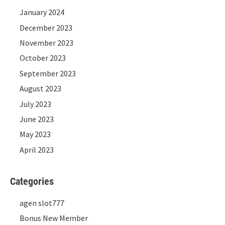
January 2024
December 2023
November 2023
October 2023
September 2023
August 2023
July 2023
June 2023
May 2023
April 2023
Categories
agen slot777
Bonus New Member