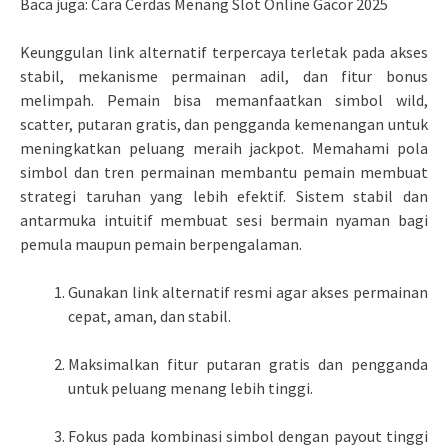
Baca juga: Cara Cerdas Menang Slot Online Gacor 2025
Keunggulan link alternatif terpercaya terletak pada akses
stabil, mekanisme permainan adil, dan fitur bonus
melimpah. Pemain bisa memanfaatkan simbol wild,
scatter, putaran gratis, dan pengganda kemenangan untuk
meningkatkan peluang meraih jackpot. Memahami pola
simbol dan tren permainan membantu pemain membuat
strategi taruhan yang lebih efektif. Sistem stabil dan
antarmuka intuitif membuat sesi bermain nyaman bagi
pemula maupun pemain berpengalaman.
Gunakan link alternatif resmi agar akses permainan
cepat, aman, dan stabil.
Maksimalkan fitur putaran gratis dan pengganda
untuk peluang menang lebih tinggi.
Fokus pada kombinasi simbol dengan payout tinggi