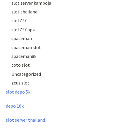
slot server kamboja
slot thailand
slot777
slot777 apk
spaceman
spaceman slot
spaceman88
toto slot
Uncategorized
zeus slot
slot depo 5k
depo 10k
slot server thailand