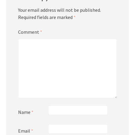
Your email address will not be published.
Required fields are marked
*
Comment
*
Name
*
Email
*