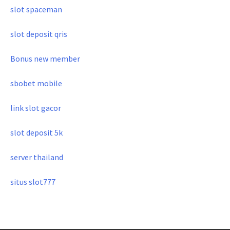
slot spaceman
slot deposit qris
Bonus new member
sbobet mobile
link slot gacor
slot deposit 5k
server thailand
situs slot777