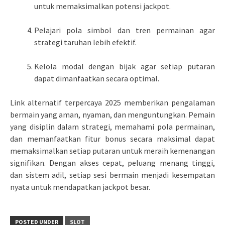
untuk memaksimalkan potensi jackpot.
Pelajari pola simbol dan tren permainan agar
strategi taruhan lebih efektif.
Kelola modal dengan bijak agar setiap putaran
dapat dimanfaatkan secara optimal.
Link alternatif terpercaya 2025 memberikan pengalaman
bermain yang aman, nyaman, dan menguntungkan. Pemain
yang disiplin dalam strategi, memahami pola permainan,
dan memanfaatkan fitur bonus secara maksimal dapat
memaksimalkan setiap putaran untuk meraih kemenangan
signifikan. Dengan akses cepat, peluang menang tinggi,
dan sistem adil, setiap sesi bermain menjadi kesempatan
nyata untuk mendapatkan jackpot besar.
POSTED UNDER
SLOT