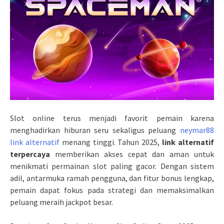
Slot online terus menjadi favorit pemain karena
menghadirkan hiburan seru sekaligus peluang
neymar88
link alternatif
menang tinggi. Tahun 2025,
link alternatif
terpercaya
memberikan akses cepat dan aman untuk
menikmati permainan slot paling gacor. Dengan sistem
adil, antarmuka ramah pengguna, dan fitur bonus lengkap,
pemain dapat fokus pada strategi dan memaksimalkan
peluang meraih jackpot besar.