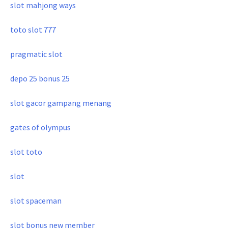
slot mahjong ways
toto slot 777
pragmatic slot
depo 25 bonus 25
slot gacor gampang menang
gates of olympus
slot toto
slot
slot spaceman
slot bonus new member