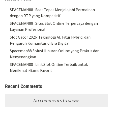
SPACEMAN88 : Saat Tepat Menjelajahi Permainan
dengan RTP yang Kompetitif
SPACEMAN88 : Situs Slot Online Terpercaya dengan
Layanan Profesional
Slot Gacor 2026: Teknologi AI, Fitur Hybrid, dan
Pengaruh Komunitas di Era Digital
Spaceman88 Solusi Hiburan Online yang Praktis dan
Menyenangkan
SPACEMAN88 : Link Slot Online Terbaik untuk
Menikmati Game Favorit
Recent Comments
No comments to show.