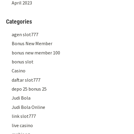
April 2023
Categories
agen slot777
Bonus New Member
bonus new member 100
bonus slot
Casino
daftar slot777
depo 25 bonus 25
Judi Bola
Judi Bola Online
link slot777
live casino