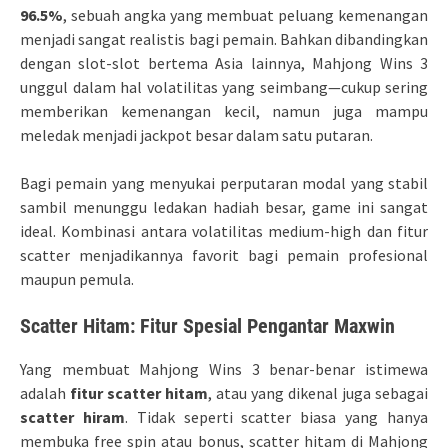
96.5%
, sebuah angka yang membuat peluang kemenangan
menjadi sangat realistis bagi pemain. Bahkan dibandingkan
dengan slot-slot bertema Asia lainnya, Mahjong Wins 3
unggul dalam hal volatilitas yang seimbang—cukup sering
memberikan kemenangan kecil, namun juga mampu
meledak menjadi jackpot besar dalam satu putaran.
Bagi pemain yang menyukai perputaran modal yang stabil
sambil menunggu ledakan hadiah besar, game ini sangat
ideal. Kombinasi antara volatilitas medium-high dan fitur
scatter menjadikannya favorit bagi pemain profesional
maupun pemula.
Scatter Hitam: Fitur Spesial Pengantar Maxwin
Yang membuat Mahjong Wins 3 benar-benar istimewa
adalah
fitur scatter hitam
, atau yang dikenal juga sebagai
scatter hiram
. Tidak seperti scatter biasa yang hanya
membuka free spin atau bonus, scatter hitam di Mahjong