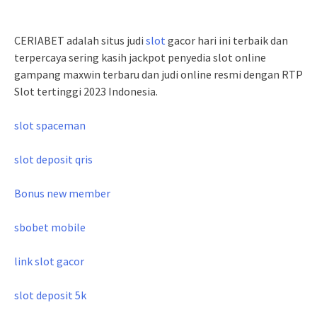
CERIABET adalah situs judi
slot
gacor hari ini terbaik dan
terpercaya sering kasih jackpot penyedia slot online
gampang maxwin terbaru dan judi online resmi dengan RTP
Slot tertinggi 2023 Indonesia.
slot spaceman
slot deposit qris
Bonus new member
sbobet mobile
link slot gacor
slot deposit 5k