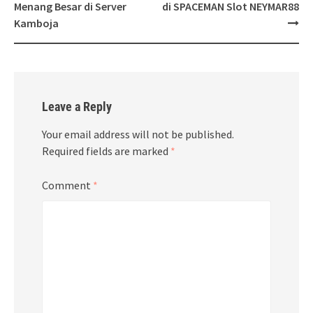
Menang Besar di Server
di SPACEMAN Slot NEYMAR88
Kamboja
Leave a Reply
Your email address will not be published.
Required fields are marked
*
Comment
*