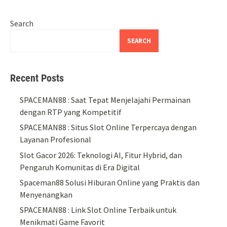
Search
SEARCH
Recent Posts
SPACEMAN88 : Saat Tepat Menjelajahi Permainan
dengan RTP yang Kompetitif
SPACEMAN88 : Situs Slot Online Terpercaya dengan
Layanan Profesional
Slot Gacor 2026: Teknologi AI, Fitur Hybrid, dan
Pengaruh Komunitas di Era Digital
Spaceman88 Solusi Hiburan Online yang Praktis dan
Menyenangkan
SPACEMAN88 : Link Slot Online Terbaik untuk
Menikmati Game Favorit