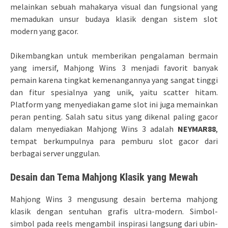
melainkan sebuah mahakarya visual dan fungsional yang
memadukan unsur budaya klasik dengan sistem slot
modern yang gacor.
Dikembangkan untuk memberikan pengalaman bermain
yang imersif, Mahjong Wins 3 menjadi favorit banyak
pemain karena tingkat kemenangannya yang sangat tinggi
dan fitur spesialnya yang unik, yaitu scatter hitam.
Platform yang menyediakan game slot ini juga memainkan
peran penting. Salah satu situs yang dikenal paling gacor
dalam menyediakan Mahjong Wins 3 adalah
NEYMAR88
,
tempat berkumpulnya para pemburu slot gacor dari
berbagai server unggulan.
Desain dan Tema Mahjong Klasik yang Mewah
Mahjong Wins 3 mengusung desain bertema mahjong
klasik dengan sentuhan grafis ultra-modern. Simbol-
simbol pada reels mengambil inspirasi langsung dari ubin-