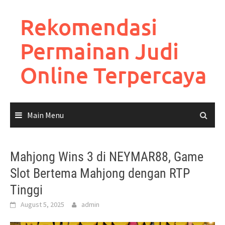
Skip
to
Rekomendasi
content
Permainan Judi
Online Terpercaya
Main Menu
Mahjong Wins 3 di NEYMAR88, Game
Slot Bertema Mahjong dengan RTP
Tinggi
August 5, 2025
admin