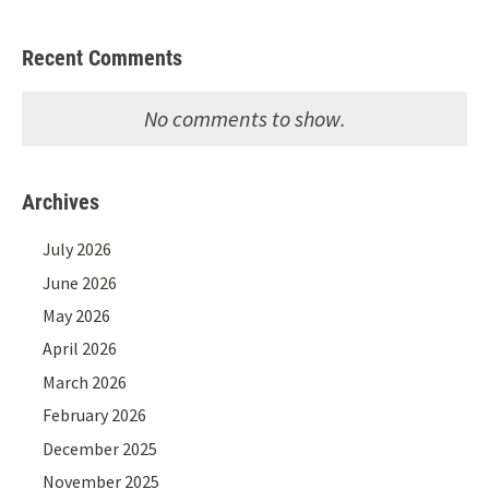
Recent Comments
No comments to show.
Archives
July 2026
June 2026
May 2026
April 2026
March 2026
February 2026
December 2025
November 2025