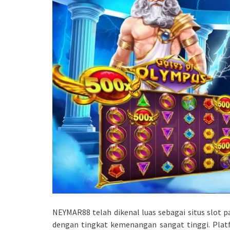
NEYMAR88 telah dikenal luas sebagai situs slot p
dengan tingkat kemenangan sangat tinggi. Plat