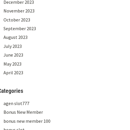
December 2023
November 2023
October 2023
September 2023
August 2023
July 2023
June 2023
May 2023
April 2023
Categories
agen slot777
Bonus New Member
bonus new member 100
bonus slot