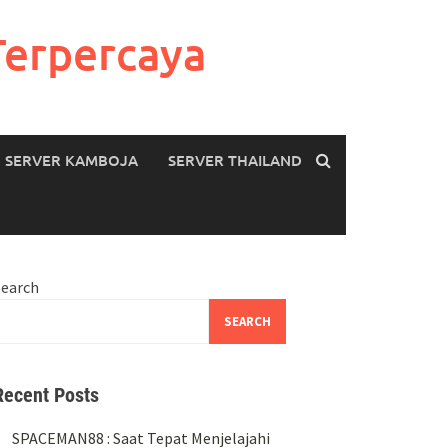
Terpercaya
SERVER KAMBOJA
SERVER THAILAND
Search
SEARCH
Recent Posts
SPACEMAN88 : Saat Tepat Menjelajahi