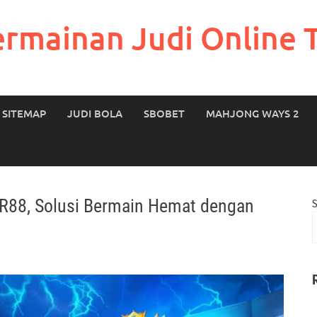
rmainan Judi Online 
SITEMAP
JUDI BOLA
SBOBET
MAHJONG WAYS 2
AR88, Solusi Bermain Hemat dengan