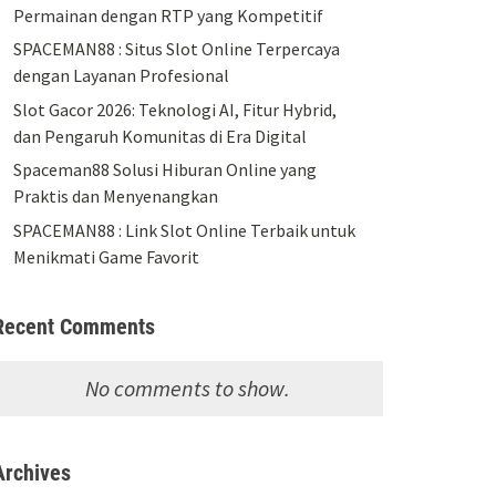
Permainan dengan RTP yang Kompetitif
SPACEMAN88 : Situs Slot Online Terpercaya
dengan Layanan Profesional
Slot Gacor 2026: Teknologi AI, Fitur Hybrid,
dan Pengaruh Komunitas di Era Digital
Spaceman88 Solusi Hiburan Online yang
Praktis dan Menyenangkan
SPACEMAN88 : Link Slot Online Terbaik untuk
Menikmati Game Favorit
Recent Comments
No comments to show.
Archives