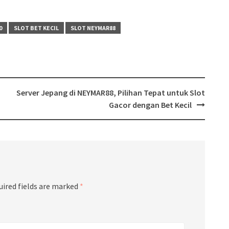
0
SLOT BET KECIL
SLOT NEYMAR88
Server Jepang di NEYMAR88, Pilihan Tepat untuk Slot
Gacor dengan Bet Kecil
uired fields are marked
*