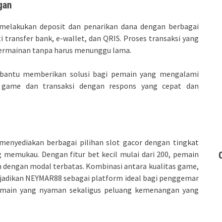
gan
lakukan deposit dan penarikan dana dengan berbagai
transfer bank, e-wallet, dan QRIS. Proses transaksi yang
permainan tanpa harus menunggu lama.
bantu memberikan solusi bagi pemain yang mengalami
r game dan transaksi dengan respons yang cepat dan
menyediakan berbagai pilihan slot gacor dengan tingkat
 memukau. Dengan fitur bet kecil mulai dari 200, pemain
dengan modal terbatas. Kombinasi antara kualitas game,
jadikan NEYMAR88 sebagai platform ideal bagi penggemar
rmain yang nyaman sekaligus peluang kemenangan yang