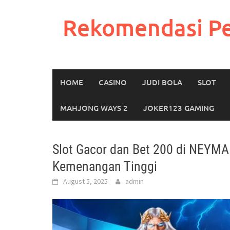
Skip
to
Rekomendasi Pe
content
HOME
CASINO
JUDI BOLA
SLOT
MAHJONG WAYS 2
JOKER123 GAMING
Slot Gacor dan Bet 200 di NEYM
Kemenangan Tinggi
August 5, 2025
admin