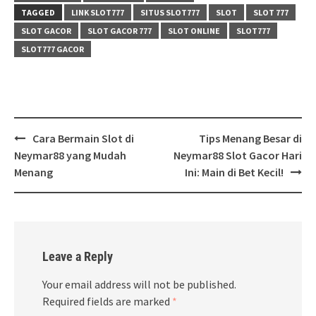
TAGGED
LINK SLOT777
SITUS SLOT777
SLOT
SLOT 777
SLOT GACOR
SLOT GACOR 777
SLOT ONLINE
SLOT777
SLOT777 GACOR
Post
Cara Bermain Slot di
Tips Menang Besar di
navigation
Neymar88 yang Mudah
Neymar88 Slot Gacor Hari
Menang
Ini: Main di Bet Kecil!
Leave a Reply
Your email address will not be published.
Required fields are marked
*