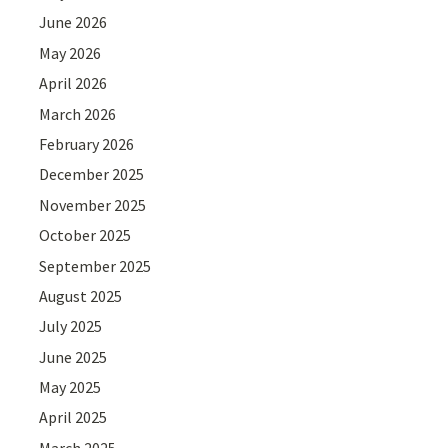
June 2026
May 2026
April 2026
March 2026
February 2026
December 2025
November 2025
October 2025
September 2025
August 2025
July 2025
June 2025
May 2025
April 2025
March 2025