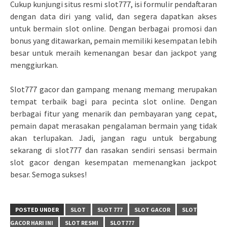
Cukup kunjungi situs resmi slot777, isi formulir pendaftaran
dengan data diri yang valid, dan segera dapatkan akses
untuk bermain slot online. Dengan berbagai promosi dan
bonus yang ditawarkan, pemain memiliki kesempatan lebih
besar untuk meraih kemenangan besar dan jackpot yang
menggiurkan.
Slot777 gacor dan gampang menang memang merupakan
tempat terbaik bagi para pecinta slot online. Dengan
berbagai fitur yang menarik dan pembayaran yang cepat,
pemain dapat merasakan pengalaman bermain yang tidak
akan terlupakan. Jadi, jangan ragu untuk bergabung
sekarang di slot777 dan rasakan sendiri sensasi bermain
slot gacor dengan kesempatan memenangkan jackpot
besar. Semoga sukses!
POSTED UNDER
SLOT
SLOT 777
SLOT GACOR
SLOT
GACOR HARI INI
SLOT RESMI
SLOT777