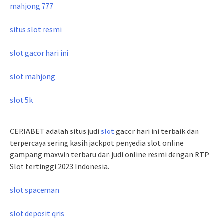
mahjong 777
situs slot resmi
slot gacor hari ini
slot mahjong
slot 5k
CERIABET adalah situs judi
slot
gacor hari ini terbaik dan
terpercaya sering kasih jackpot penyedia slot online
gampang maxwin terbaru dan judi online resmi dengan RTP
Slot tertinggi 2023 Indonesia.
slot spaceman
slot deposit qris