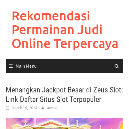
Skip
to
Rekomendasi
content
Permainan Judi
Online Terpercaya
Main Menu
Menangkan Jackpot Besar di Zeus Slot:
Link Daftar Situs Slot Terpopuler
March 19, 2024
admin