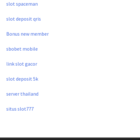
slot spaceman
slot deposit qris
Bonus new member
sbobet mobile
link slot gacor
slot deposit 5k
server thailand
situs slot777