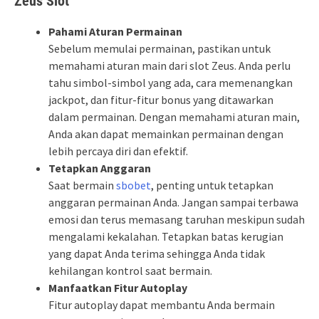
Zeus Slot
Pahami Aturan Permainan
Sebelum memulai permainan, pastikan untuk
memahami aturan main dari slot Zeus. Anda perlu
tahu simbol-simbol yang ada, cara memenangkan
jackpot, dan fitur-fitur bonus yang ditawarkan
dalam permainan. Dengan memahami aturan main,
Anda akan dapat memainkan permainan dengan
lebih percaya diri dan efektif.
Tetapkan Anggaran
Saat bermain
sbobet
, penting untuk tetapkan
anggaran permainan Anda. Jangan sampai terbawa
emosi dan terus memasang taruhan meskipun sudah
mengalami kekalahan. Tetapkan batas kerugian
yang dapat Anda terima sehingga Anda tidak
kehilangan kontrol saat bermain.
Manfaatkan Fitur Autoplay
Fitur autoplay dapat membantu Anda bermain