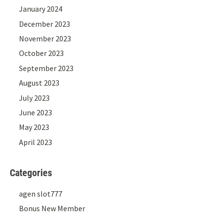
January 2024
December 2023
November 2023
October 2023
September 2023
August 2023
July 2023
June 2023
May 2023
April 2023
Categories
agen slot777
Bonus New Member