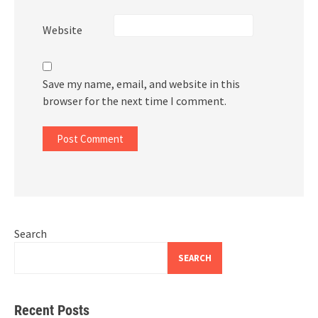
Website
Save my name, email, and website in this
browser for the next time I comment.
Search
SEARCH
Recent Posts