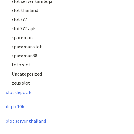
slot server kamboja
slot thailand
slot777
slot777 apk
spaceman
spaceman slot
spaceman88
toto slot
Uncategorized
zeus slot
slot depo 5k
depo 10k
slot server thailand