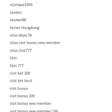
olympus1000
sbobet
sbobet88
Server Hongkong
situs depo 5k
situs slot bonus new member
situs slot777
Slot
Slot 777
slot bet 200
slot bet kecil
slot bonus
slot bonus 100
slot bonus new member
slot bonus new member 100