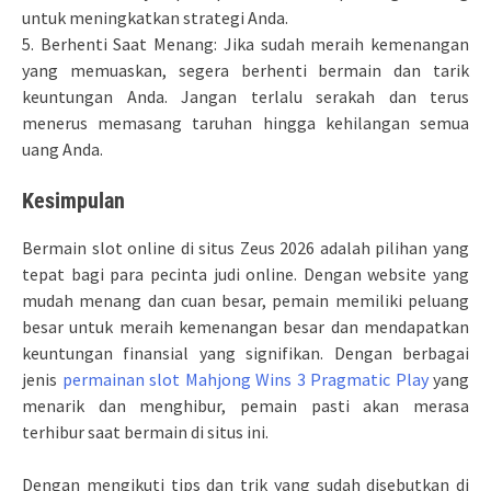
untuk meningkatkan strategi Anda.
5. Berhenti Saat Menang: Jika sudah meraih kemenangan
yang memuaskan, segera berhenti bermain dan tarik
keuntungan Anda. Jangan terlalu serakah dan terus
menerus memasang taruhan hingga kehilangan semua
uang Anda.
Kesimpulan
Bermain slot online di situs Zeus 2026 adalah pilihan yang
tepat bagi para pecinta judi online. Dengan website yang
mudah menang dan cuan besar, pemain memiliki peluang
besar untuk meraih kemenangan besar dan mendapatkan
keuntungan finansial yang signifikan. Dengan berbagai
jenis
permainan slot Mahjong Wins 3 Pragmatic Play
yang
menarik dan menghibur, pemain pasti akan merasa
terhibur saat bermain di situs ini.
Dengan mengikuti tips dan trik yang sudah disebutkan di