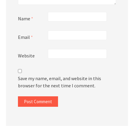
Name
*
Email
*
Website
Save my name, email, and website in this
browser for the next time I comment.