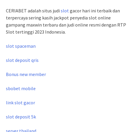
CERIABET adalah situs judi
slot
gacor hari ini terbaik dan
terpercaya sering kasih jackpot penyedia slot online
gampang maxwin terbaru dan judi online resmi dengan RTP
Slot tertinggi 2023 Indonesia.
slot spaceman
slot deposit qris
Bonus new member
sbobet mobile
link slot gacor
slot deposit 5k
server thailand