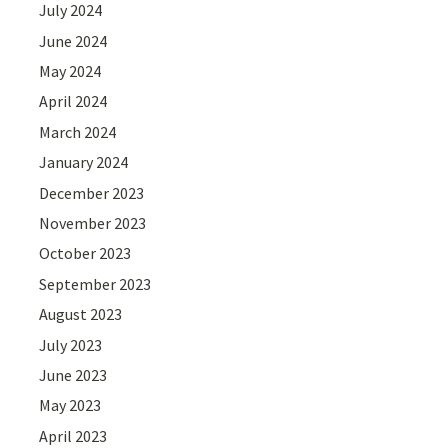
July 2024
June 2024
May 2024
April 2024
March 2024
January 2024
December 2023
November 2023
October 2023
September 2023
August 2023
July 2023
June 2023
May 2023
April 2023