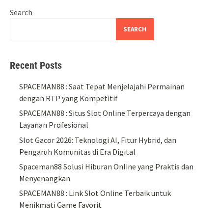
Search
SEARCH
Recent Posts
SPACEMAN88 : Saat Tepat Menjelajahi Permainan
dengan RTP yang Kompetitif
SPACEMAN88 : Situs Slot Online Terpercaya dengan
Layanan Profesional
Slot Gacor 2026: Teknologi AI, Fitur Hybrid, dan
Pengaruh Komunitas di Era Digital
Spaceman88 Solusi Hiburan Online yang Praktis dan
Menyenangkan
SPACEMAN88 : Link Slot Online Terbaik untuk
Menikmati Game Favorit