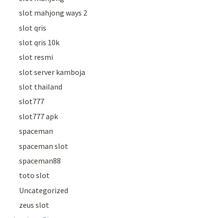
slot mahjong ways 2
slot qris
slot qris 10k
slot resmi
slot server kamboja
slot thailand
slot777
slot777 apk
spaceman
spaceman slot
spaceman88
toto slot
Uncategorized
zeus slot