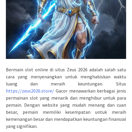
Bermain slot online di situs Zeus 2026 adalah salah satu
cara yang menyenangkan untuk menghabiskan waktu
luang dan meraih keuntungan. Situs
https://zeus2026.store/
Gacor menawarkan berbagai jenis
permainan slot yang menarik dan menghibur untuk para
pemain. Dengan website yang mudah menang dan cuan
besar, pemain memiliki kesempatan untuk meraih
kemenangan besar dan mendapatkan keuntungan finansial
yang signifikan.