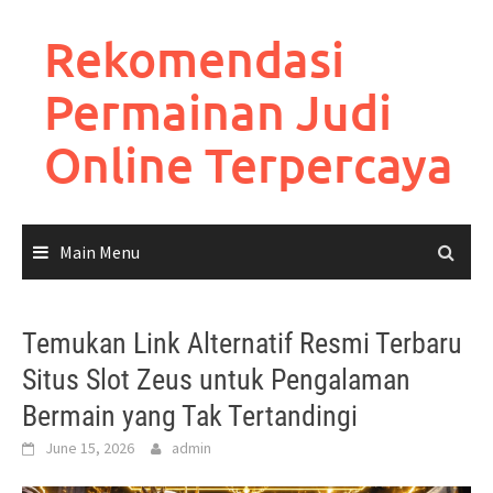
Skip
to
Rekomendasi
content
Permainan Judi
Online Terpercaya
Main Menu
Temukan Link Alternatif Resmi Terbaru
Situs Slot Zeus untuk Pengalaman
Bermain yang Tak Tertandingi
June 15, 2026
admin