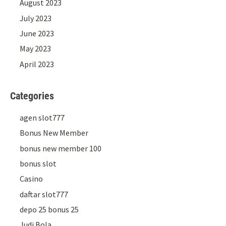
August 2023
July 2023
June 2023
May 2023
April 2023
Categories
agen slot777
Bonus New Member
bonus new member 100
bonus slot
Casino
daftar slot777
depo 25 bonus 25
Judi Bola