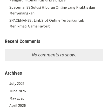
Spaceman88 Solusi Hiburan Online yang Praktis dan
Menyenangkan
SPACEMAN88 : Link Slot Online Terbaik untuk
Menikmati Game Favorit
Recent Comments
No comments to show.
Archives
July 2026
June 2026
May 2026
April 2026