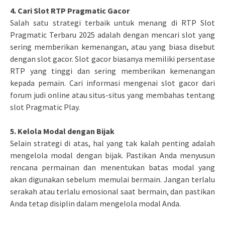
4. Cari Slot RTP Pragmatic Gacor
Salah satu strategi terbaik untuk menang di RTP Slot
Pragmatic Terbaru 2025 adalah dengan mencari slot yang
sering memberikan kemenangan, atau yang biasa disebut
dengan slot gacor. Slot gacor biasanya memiliki persentase
RTP yang tinggi dan sering memberikan kemenangan
kepada pemain. Cari informasi mengenai slot gacor dari
forum judi online atau situs-situs yang membahas tentang
slot Pragmatic Play.
5. Kelola Modal dengan Bijak
Selain strategi di atas, hal yang tak kalah penting adalah
mengelola modal dengan bijak. Pastikan Anda menyusun
rencana permainan dan menentukan batas modal yang
akan digunakan sebelum memulai bermain. Jangan terlalu
serakah atau terlalu emosional saat bermain, dan pastikan
Anda tetap disiplin dalam mengelola modal Anda.