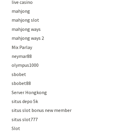
live casino
mahjong
mahjong slot
mahjong ways
mahjong ways 2
Mix Parlay
neymar88
olympus1000
sbobet
sbobet88
Server Hongkong
situs depo 5k
situs slot bonus new member
situs slot777
Slot