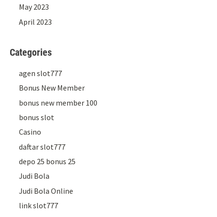
May 2023
April 2023
Categories
agen slot777
Bonus New Member
bonus new member 100
bonus slot
Casino
daftar slot777
depo 25 bonus 25
Judi Bola
Judi Bola Online
link slot777