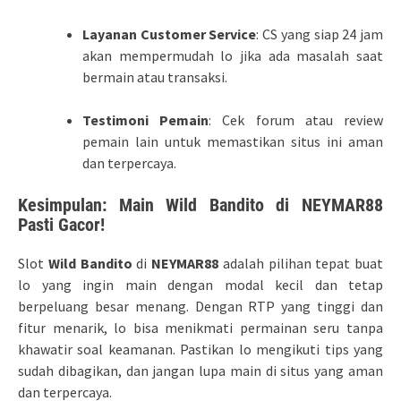
Layanan Customer Service
: CS yang siap 24 jam
akan mempermudah lo jika ada masalah saat
bermain atau transaksi.
Testimoni Pemain
: Cek forum atau review
pemain lain untuk memastikan situs ini aman
dan terpercaya.
Kesimpulan: Main Wild Bandito di NEYMAR88
Pasti Gacor!
Slot
Wild Bandito
di
NEYMAR88
adalah pilihan tepat buat
lo yang ingin main dengan modal kecil dan tetap
berpeluang besar menang. Dengan RTP yang tinggi dan
fitur menarik, lo bisa menikmati permainan seru tanpa
khawatir soal keamanan. Pastikan lo mengikuti tips yang
sudah dibagikan, dan jangan lupa main di situs yang aman
dan terpercaya.