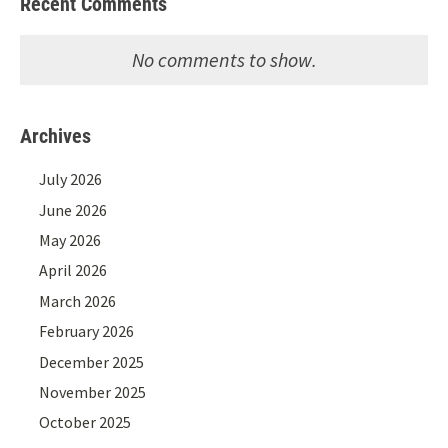
Recent Comments
No comments to show.
Archives
July 2026
June 2026
May 2026
April 2026
March 2026
February 2026
December 2025
November 2025
October 2025