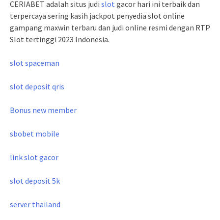
CERIABET adalah situs judi
slot
gacor hari ini terbaik dan
terpercaya sering kasih jackpot penyedia slot online
gampang maxwin terbaru dan judi online resmi dengan RTP
Slot tertinggi 2023 Indonesia.
slot spaceman
slot deposit qris
Bonus new member
sbobet mobile
link slot gacor
slot deposit 5k
server thailand