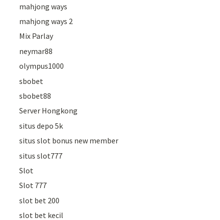
mahjong ways
mahjong ways 2
Mix Parlay
neymar88
olympus1000
sbobet
sbobet88
Server Hongkong
situs depo 5k
situs slot bonus new member
situs slot777
Slot
Slot 777
slot bet 200
slot bet kecil