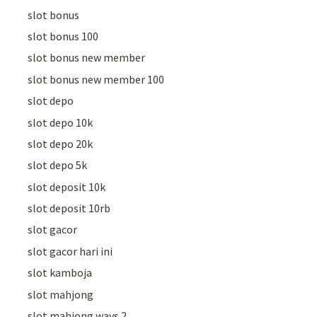
slot bonus
slot bonus 100
slot bonus new member
slot bonus new member 100
slot depo
slot depo 10k
slot depo 20k
slot depo 5k
slot deposit 10k
slot deposit 10rb
slot gacor
slot gacor hari ini
slot kamboja
slot mahjong
slot mahjong ways 2