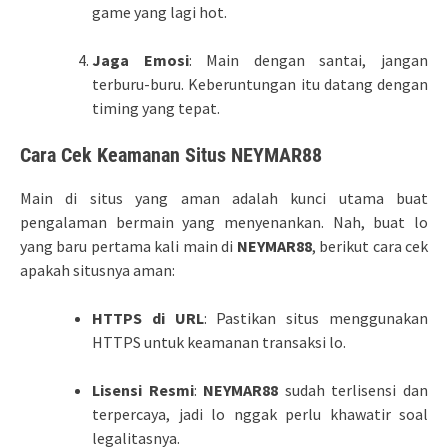
game yang lagi hot.
Jaga Emosi
: Main dengan santai, jangan
terburu-buru. Keberuntungan itu datang dengan
timing yang tepat.
Cara Cek Keamanan Situs NEYMAR88
Main di situs yang aman adalah kunci utama buat
pengalaman bermain yang menyenankan. Nah, buat lo
yang baru pertama kali main di
NEYMAR88
, berikut cara cek
apakah situsnya aman:
HTTPS di URL
: Pastikan situs menggunakan
HTTPS untuk keamanan transaksi lo.
Lisensi Resmi
:
NEYMAR88
sudah terlisensi dan
terpercaya, jadi lo nggak perlu khawatir soal
legalitasnya.