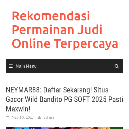
Skip
to
Rekomendasi
content
Permainan Judi
Online Terpercaya
Main Menu
NEYMAR88: Daftar Sekarang! Situs
Gacor Wild Bandito PG SOFT 2025 Pasti
Maxwin!
May 10, 2025
admin