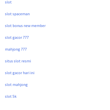
slot
slot spaceman
slot bonus new member
slot gacor 777
mahjong 777
situs slot resmi
slot gacor hari ini
slot mahjong
slot 5k