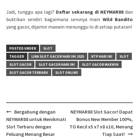
Jadi, tunggu apa lagi?
Daftar sekarang di NEYMAR88
dan
buktikan sendiri bagaimana serunya main
Wild Bandito
yang gacor, dijamin maxwin menunggu lo di setiap putaran!
POSTED UNDER
SLOT
TAGGED
LINK SLOT GACOR HARI INI 2025
RTP HARI INI
SLOT
SLOT GACOR
SLOT GACOR HARI INI
SLOT GACOR MAXWIN
SLOT GACOR TERBARU
SLOT ONLINE
Post
Bergabung dengan
NEYMAR88 Slot Gacor! Dapat
navigation
NEYMAR88 untuk Menikmati
Bonus New Member 100%,
Slot Terbaru dengan
TO Kecil x5 x7 x8 x10, Menang
Peluang Menang Besar
Tiap Saat!