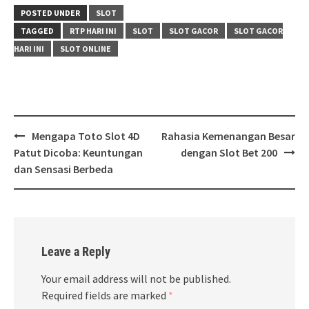
POSTED UNDER
SLOT
TAGGED
RTP HARI INI
SLOT
SLOT GACOR
SLOT GACOR
HARI INI
SLOT ONLINE
Post
Mengapa Toto Slot 4D
Rahasia Kemenangan Besar
navigation
Patut Dicoba: Keuntungan
dengan Slot Bet 200
dan Sensasi Berbeda
Leave a Reply
Your email address will not be published.
Required fields are marked
*