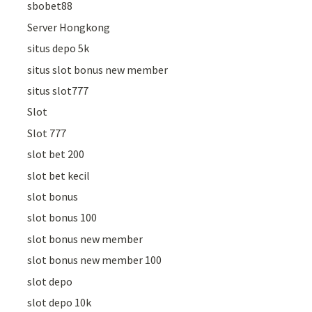
sbobet88
Server Hongkong
situs depo 5k
situs slot bonus new member
situs slot777
Slot
Slot 777
slot bet 200
slot bet kecil
slot bonus
slot bonus 100
slot bonus new member
slot bonus new member 100
slot depo
slot depo 10k