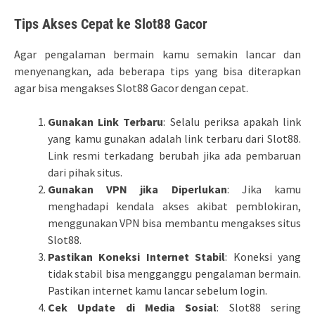
Tips Akses Cepat ke Slot88 Gacor
Agar pengalaman bermain kamu semakin lancar dan
menyenangkan, ada beberapa tips yang bisa diterapkan
agar bisa mengakses Slot88 Gacor dengan cepat.
Gunakan Link Terbaru
: Selalu periksa apakah link
yang kamu gunakan adalah link terbaru dari Slot88.
Link resmi terkadang berubah jika ada pembaruan
dari pihak situs.
Gunakan VPN jika Diperlukan
: Jika kamu
menghadapi kendala akses akibat pemblokiran,
menggunakan VPN bisa membantu mengakses situs
Slot88.
Pastikan Koneksi Internet Stabil
: Koneksi yang
tidak stabil bisa mengganggu pengalaman bermain.
Pastikan internet kamu lancar sebelum login.
Cek Update di Media Sosial
: Slot88 sering