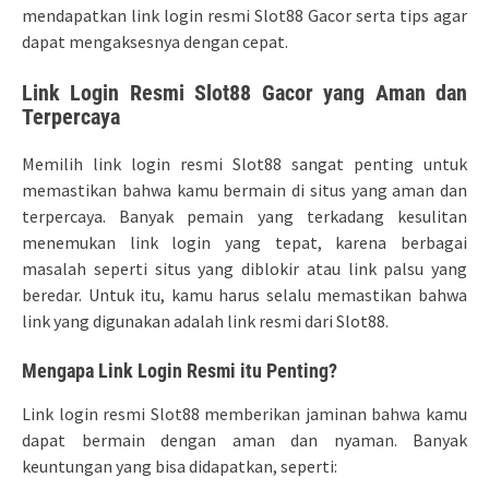
mendapatkan link login resmi Slot88 Gacor serta tips agar
dapat mengaksesnya dengan cepat.
Link Login Resmi Slot88 Gacor yang Aman dan
Terpercaya
Memilih link login resmi Slot88 sangat penting untuk
memastikan bahwa kamu bermain di situs yang aman dan
terpercaya. Banyak pemain yang terkadang kesulitan
menemukan link login yang tepat, karena berbagai
masalah seperti situs yang diblokir atau link palsu yang
beredar. Untuk itu, kamu harus selalu memastikan bahwa
link yang digunakan adalah link resmi dari Slot88.
Mengapa Link Login Resmi itu Penting?
Link login resmi Slot88 memberikan jaminan bahwa kamu
dapat bermain dengan aman dan nyaman. Banyak
keuntungan yang bisa didapatkan, seperti: