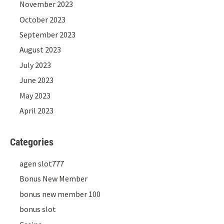
November 2023
October 2023
September 2023
August 2023
July 2023
June 2023
May 2023
April 2023
Categories
agen slot777
Bonus New Member
bonus new member 100
bonus slot