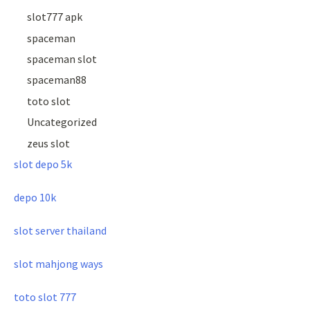
slot777 apk
spaceman
spaceman slot
spaceman88
toto slot
Uncategorized
zeus slot
slot depo 5k
depo 10k
slot server thailand
slot mahjong ways
toto slot 777