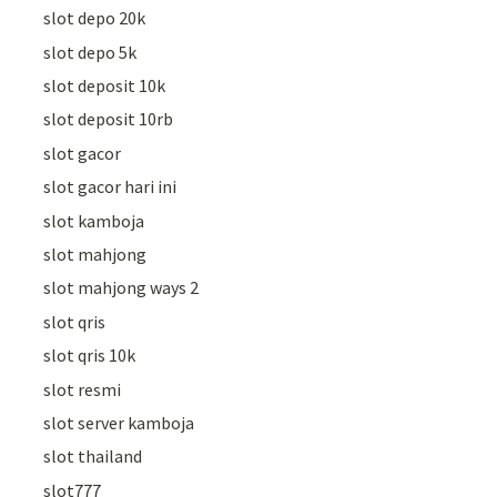
slot depo 20k
slot depo 5k
slot deposit 10k
slot deposit 10rb
slot gacor
slot gacor hari ini
slot kamboja
slot mahjong
slot mahjong ways 2
slot qris
slot qris 10k
slot resmi
slot server kamboja
slot thailand
slot777