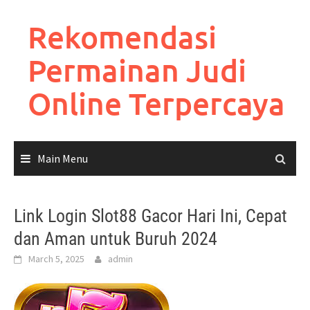
Skip
to
Rekomendasi
content
Permainan Judi
Online Terpercaya
Main Menu
Link Login Slot88 Gacor Hari Ini, Cepat
dan Aman untuk Buruh 2024
March 5, 2025
admin