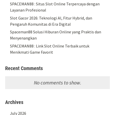
SPACEMAN88 : Situs Slot Online Terpercaya dengan
Layanan Profesional
Slot Gacor 2026: Teknologi AI, Fitur Hybrid, dan
Pengaruh Komunitas di Era Digital
Spaceman88 Solusi Hiburan Online yang Praktis dan
Menyenangkan
SPACEMAN88 : Link Slot Online Terbaik untuk
Menikmati Game Favorit
Recent Comments
No comments to show.
Archives
July 2026