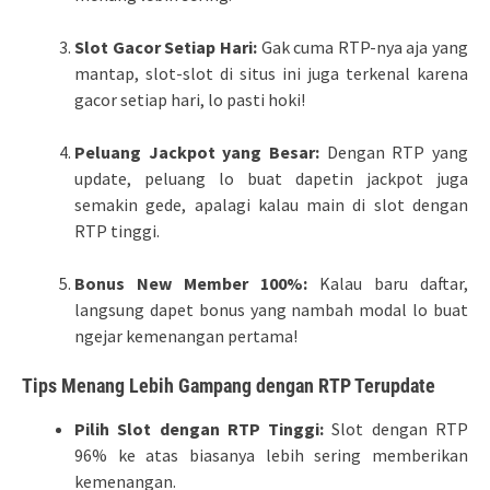
Slot Gacor Setiap Hari:
Gak cuma RTP-nya aja yang
mantap, slot-slot di situs ini juga terkenal karena
gacor setiap hari, lo pasti hoki!
Peluang Jackpot yang Besar:
Dengan RTP yang
update, peluang lo buat dapetin jackpot juga
semakin gede, apalagi kalau main di slot dengan
RTP tinggi.
Bonus New Member 100%:
Kalau baru daftar,
langsung dapet bonus yang nambah modal lo buat
ngejar kemenangan pertama!
Tips Menang Lebih Gampang dengan RTP Terupdate
Pilih Slot dengan RTP Tinggi:
Slot dengan RTP
96% ke atas biasanya lebih sering memberikan
kemenangan.