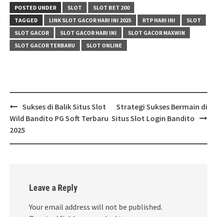
POSTED UNDER
SLOT
SLOT BET 200
TAGGED
LINK SLOT GACOR HARI INI 2025
RTP HARI INI
SLOT
SLOT GACOR
SLOT GACOR HARI INI
SLOT GACOR MAXWIN
SLOT GACOR TERBARU
SLOT ONLINE
Post
Sukses di Balik Situs Slot
Strategi Sukses Bermain di
navigation
Wild Bandito PG Soft Terbaru
Situs Slot Login Bandito
2025
Leave a Reply
Your email address will not be published.