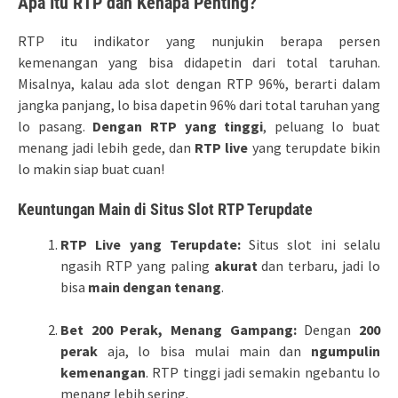
Apa Itu RTP dan Kenapa Penting?
RTP itu indikator yang nunjukin berapa persen
kemenangan yang bisa didapetin dari total taruhan.
Misalnya, kalau ada slot dengan RTP 96%, berarti dalam
jangka panjang, lo bisa dapetin 96% dari total taruhan yang
lo pasang.
Dengan RTP yang tinggi
, peluang lo buat
menang jadi lebih gede, dan
RTP live
yang terupdate bikin
lo makin siap buat cuan!
Keuntungan Main di Situs Slot RTP Terupdate
RTP Live yang Terupdate:
Situs slot ini selalu
ngasih RTP yang paling
akurat
dan terbaru, jadi lo
bisa
main dengan tenang
.
Bet 200 Perak, Menang Gampang:
Dengan
200
perak
aja, lo bisa mulai main dan
ngumpulin
kemenangan
. RTP tinggi jadi semakin ngebantu lo
menang lebih sering.