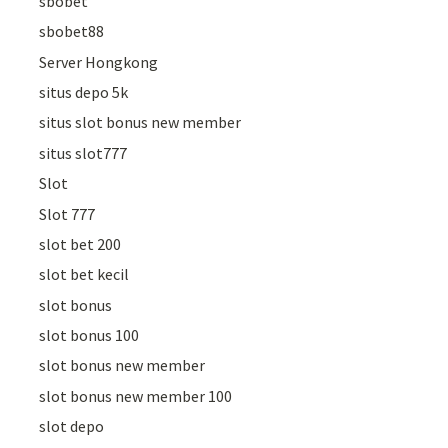
sbobet
sbobet88
Server Hongkong
situs depo 5k
situs slot bonus new member
situs slot777
Slot
Slot 777
slot bet 200
slot bet kecil
slot bonus
slot bonus 100
slot bonus new member
slot bonus new member 100
slot depo