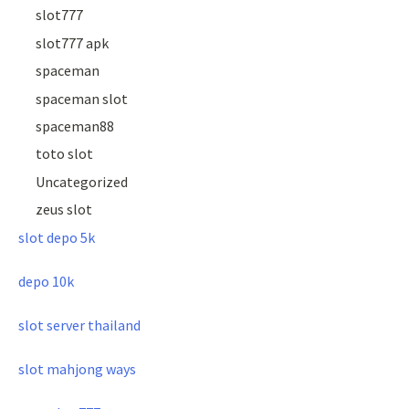
slot777
slot777 apk
spaceman
spaceman slot
spaceman88
toto slot
Uncategorized
zeus slot
slot depo 5k
depo 10k
slot server thailand
slot mahjong ways