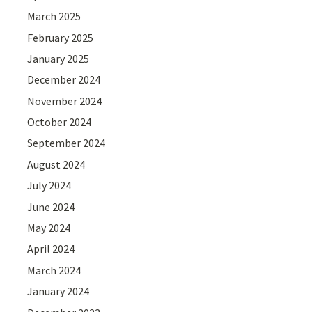
March 2025
February 2025
January 2025
December 2024
November 2024
October 2024
September 2024
August 2024
July 2024
June 2024
May 2024
April 2024
March 2024
January 2024