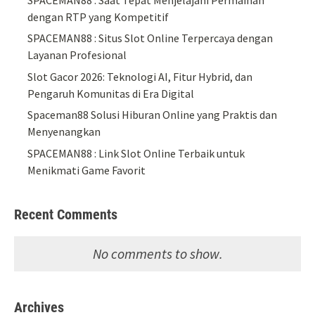
SPACEMAN88 : Saat Tepat Menjelajahi Permainan
dengan RTP yang Kompetitif
SPACEMAN88 : Situs Slot Online Terpercaya dengan
Layanan Profesional
Slot Gacor 2026: Teknologi AI, Fitur Hybrid, dan
Pengaruh Komunitas di Era Digital
Spaceman88 Solusi Hiburan Online yang Praktis dan
Menyenangkan
SPACEMAN88 : Link Slot Online Terbaik untuk
Menikmati Game Favorit
Recent Comments
No comments to show.
Archives