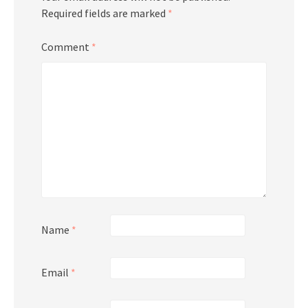
Required fields are marked
*
Comment
*
Name
*
Email
*