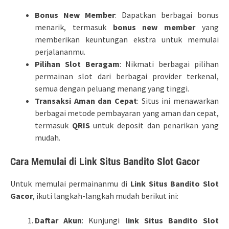
Bonus New Member
: Dapatkan berbagai bonus
menarik, termasuk
bonus new member
yang
memberikan keuntungan ekstra untuk memulai
perjalananmu.
Pilihan Slot Beragam
: Nikmati berbagai pilihan
permainan slot dari berbagai provider terkenal,
semua dengan peluang menang yang tinggi.
Transaksi Aman dan Cepat
: Situs ini menawarkan
berbagai metode pembayaran yang aman dan cepat,
termasuk
QRIS
untuk deposit dan penarikan yang
mudah.
Cara Memulai di Link Situs Bandito Slot Gacor
Untuk memulai permainanmu di
Link Situs Bandito Slot
Gacor
, ikuti langkah-langkah mudah berikut ini:
Daftar Akun
: Kunjungi
link Situs Bandito Slot