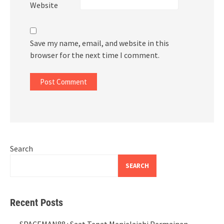
Website
Save my name, email, and website in this
browser for the next time I comment.
Search
SEARCH
Recent Posts