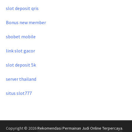
slot deposit qris
Bonus new member
sbobet mobile
link slot gacor
slot deposit 5k
server thailand
situs slot777
Copyright © 2026
Rekomendasi Permainan Judi Online Terpercaya
.