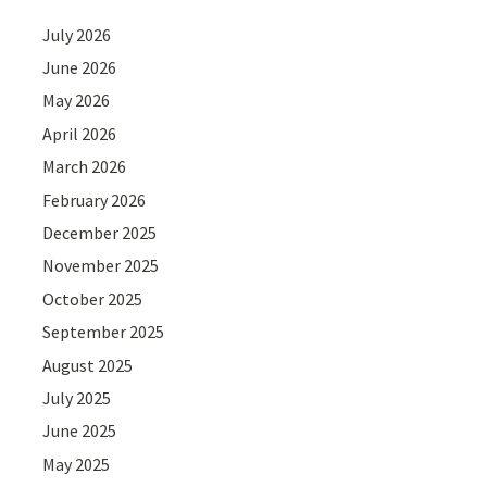
July 2026
June 2026
May 2026
April 2026
March 2026
February 2026
December 2025
November 2025
October 2025
September 2025
August 2025
July 2025
June 2025
May 2025