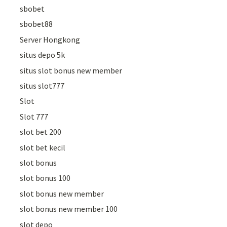
sbobet
sbobet88
Server Hongkong
situs depo 5k
situs slot bonus new member
situs slot777
Slot
Slot 777
slot bet 200
slot bet kecil
slot bonus
slot bonus 100
slot bonus new member
slot bonus new member 100
slot depo