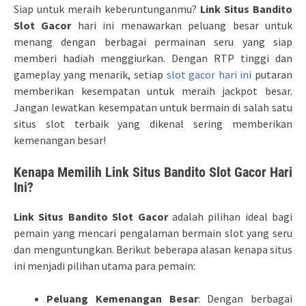
Siap untuk meraih keberuntunganmu?
Link Situs Bandito
Slot Gacor
hari ini menawarkan peluang besar untuk
menang dengan berbagai permainan seru yang siap
memberi hadiah menggiurkan. Dengan RTP tinggi dan
gameplay yang menarik, setiap
slot gacor hari ini
putaran
memberikan kesempatan untuk meraih jackpot besar.
Jangan lewatkan kesempatan untuk bermain di salah satu
situs slot terbaik yang dikenal sering memberikan
kemenangan besar!
Kenapa Memilih Link Situs Bandito Slot Gacor Hari
Ini?
Link Situs Bandito Slot Gacor
adalah pilihan ideal bagi
pemain yang mencari pengalaman bermain slot yang seru
dan menguntungkan. Berikut beberapa alasan kenapa situs
ini menjadi pilihan utama para pemain:
Peluang Kemenangan Besar
: Dengan berbagai