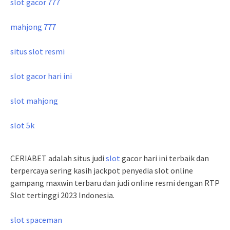
slot gacor 777
mahjong 777
situs slot resmi
slot gacor hari ini
slot mahjong
slot 5k
CERIABET adalah situs judi
slot
gacor hari ini terbaik dan
terpercaya sering kasih jackpot penyedia slot online
gampang maxwin terbaru dan judi online resmi dengan RTP
Slot tertinggi 2023 Indonesia.
slot spaceman