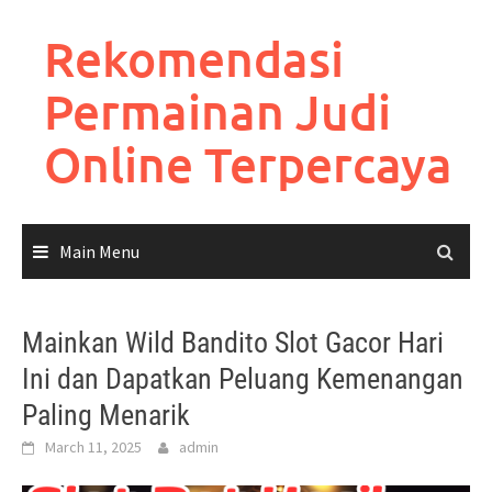
Skip
to
Rekomendasi
content
Permainan Judi
Online Terpercaya
Main Menu
Mainkan Wild Bandito Slot Gacor Hari
Ini dan Dapatkan Peluang Kemenangan
Paling Menarik
March 11, 2025
admin