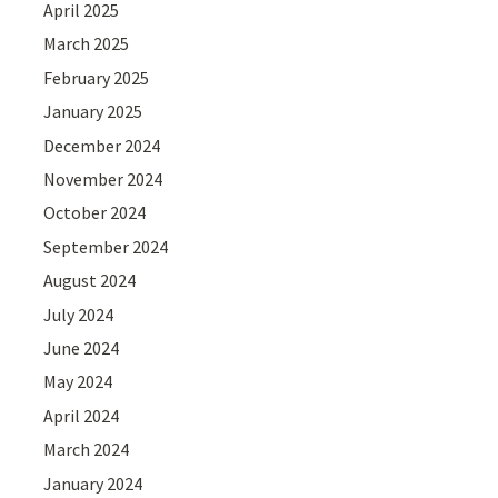
April 2025
March 2025
February 2025
January 2025
December 2024
November 2024
October 2024
September 2024
August 2024
July 2024
June 2024
May 2024
April 2024
March 2024
January 2024