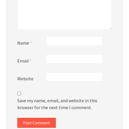
Name
*
Email
*
Website
Save my name, email, and website in this
browser for the next time I comment.