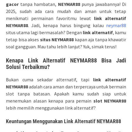
gacor
tanpa hambatan,
NEYMAR88
punya jawabannya! Di
2025, sudah ada cara mudah dan aman untuk tetap
menikmati permainan favoritmu lewat
link alternatif
NEYMAR88
. Jadi, kenapa harus bingung kalau
neymar88
situs utama lagi bermasalah? Dengan
link alternatif
, kamu
tetap bisa akses
situs NEYMAR88
kapan aja tanpa khawatir
soal gangguan. Mau tahu lebih lanjut? Yuk, simak terus!
Kenapa Link Alternatif NEYMAR88 Bisa Jadi
Solusi Terbaikmu?
Bukan cuma sekadar alternatif, tapi
link alternatif
NEYMAR88
adalah cara aman dan terpercaya untuk bermain
slot tanpa batasan. Apakah kamu sudah siap untuk
menemukan alasan kenapa para pemain
slot NEYMAR88
lebih memilih menggunakan link alternatif?
Keuntungan Menggunakan Link Alternatif NEYMAR88