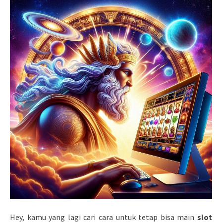
Hey, kamu yang lagi cari cara untuk tetap bisa main
slot