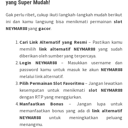
yang Super Mudah!
Gak perlu ribet, cukup ikuti langkah-langkah mudah berikut
ini dan kamu langsung bisa menikmati permainan
slot
NEYMAR88
yang
gacor
.
Cari Link Alternatif yang Resmi
– Pastikan kamu
memilih
link alternatif NEYMAR88
yang sudah
diberikan oleh sumber yang terpercaya.
Login NEYMAR88
– Masukkan username dan
password kamu untuk masuk ke akun
NEYMAR88
melalui link alternatif.
Pilih Permainan Slot Favoritmu
– Jangan lewatkan
kesempatan untuk menikmati
slot NEYMAR88
dengan RTP yang menggiurkan.
Manfaatkan Bonus
– Jangan lupa untuk
memanfaatkan bonus yang ada di
link alternatif
NEYMAR88
untuk meningkatkan peluang
menangmu.