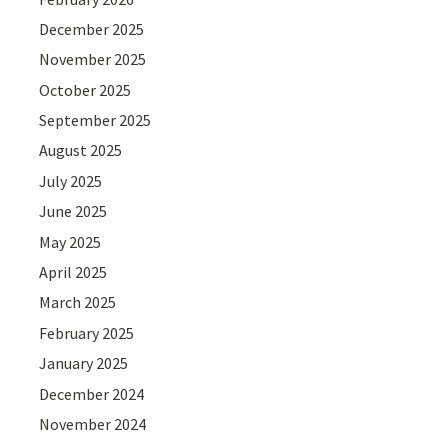
December 2025
November 2025
October 2025
September 2025
August 2025
July 2025
June 2025
May 2025
April 2025
March 2025
February 2025
January 2025
December 2024
November 2024