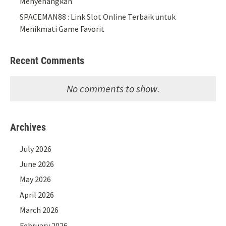
Menyenangkan
SPACEMAN88 : Link Slot Online Terbaik untuk
Menikmati Game Favorit
Recent Comments
No comments to show.
Archives
July 2026
June 2026
May 2026
April 2026
March 2026
February 2026