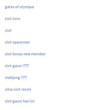
gates of olympus
slot toto
slot
slot spaceman
slot bonus new member
slot gacor 777
mahjong 777
situs slot resmi
slot gacor hari ini