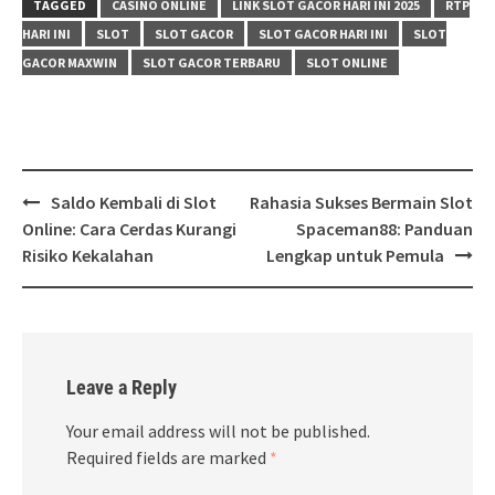
TAGGED
CASINO ONLINE
LINK SLOT GACOR HARI INI 2025
RTP
HARI INI
SLOT
SLOT GACOR
SLOT GACOR HARI INI
SLOT
GACOR MAXWIN
SLOT GACOR TERBARU
SLOT ONLINE
Post
Saldo Kembali di Slot
Rahasia Sukses Bermain Slot
navigation
Online: Cara Cerdas Kurangi
Spaceman88: Panduan
Risiko Kekalahan
Lengkap untuk Pemula
Leave a Reply
Your email address will not be published.
Required fields are marked
*