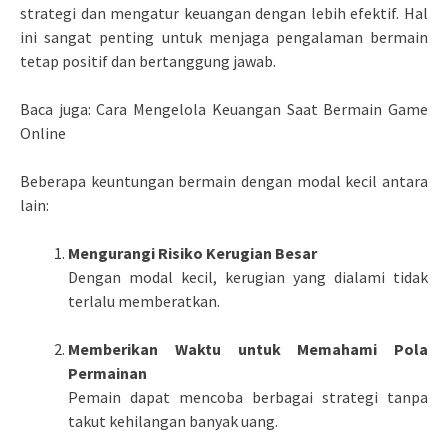
strategi dan mengatur keuangan dengan lebih efektif. Hal
ini sangat penting untuk menjaga pengalaman bermain
tetap positif dan bertanggung jawab.
Baca juga: Cara Mengelola Keuangan Saat Bermain Game
Online
Beberapa keuntungan bermain dengan modal kecil antara
lain:
Mengurangi Risiko Kerugian Besar
Dengan modal kecil, kerugian yang dialami tidak
terlalu memberatkan.
Memberikan Waktu untuk Memahami Pola
Permainan
Pemain dapat mencoba berbagai strategi tanpa
takut kehilangan banyak uang.