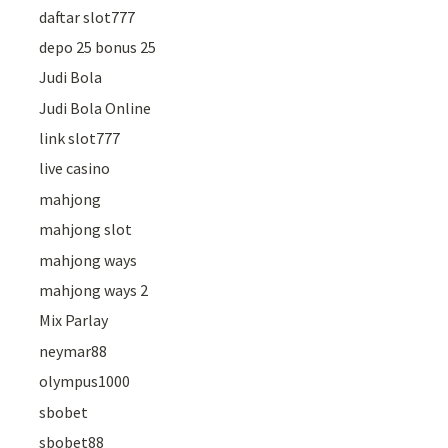
daftar slot777
depo 25 bonus 25
Judi Bola
Judi Bola Online
link slot777
live casino
mahjong
mahjong slot
mahjong ways
mahjong ways 2
Mix Parlay
neymar88
olympus1000
sbobet
sbobet88