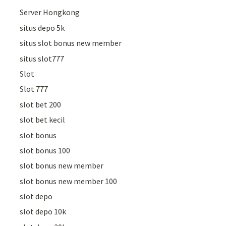
Server Hongkong
situs depo 5k
situs slot bonus new member
situs slot777
Slot
Slot 777
slot bet 200
slot bet kecil
slot bonus
slot bonus 100
slot bonus new member
slot bonus new member 100
slot depo
slot depo 10k