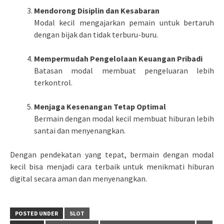
Mendorong Disiplin dan Kesabaran
Modal kecil mengajarkan pemain untuk bertaruh
dengan bijak dan tidak terburu-buru.
Mempermudah Pengelolaan Keuangan Pribadi
Batasan modal membuat pengeluaran lebih
terkontrol.
Menjaga Kesenangan Tetap Optimal
Bermain dengan modal kecil membuat hiburan lebih
santai dan menyenangkan.
Dengan pendekatan yang tepat, bermain dengan modal
kecil bisa menjadi cara terbaik untuk menikmati hiburan
digital secara aman dan menyenangkan.
POSTED UNDER
SLOT