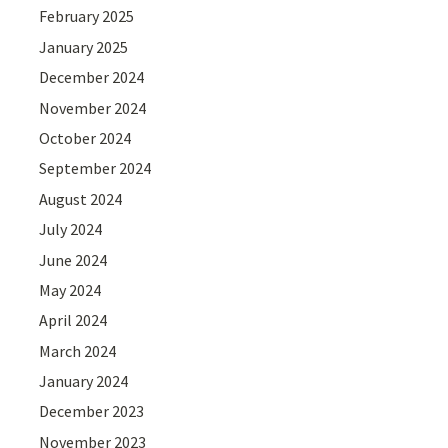
February 2025
January 2025
December 2024
November 2024
October 2024
September 2024
August 2024
July 2024
June 2024
May 2024
April 2024
March 2024
January 2024
December 2023
November 2023