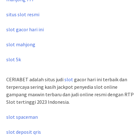
situs slot resmi
slot gacor hari ini
slot mahjong
slot 5k
CERIABET adalah situs judi
slot
gacor hari ini terbaik dan
terpercaya sering kasih jackpot penyedia slot online
gampang maxwin terbaru dan judi online resmi dengan RTP
Slot tertinggi 2023 Indonesia.
slot spaceman
slot deposit qris