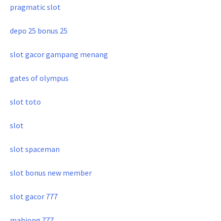
pragmatic slot
depo 25 bonus 25
slot gacor gampang menang
gates of olympus
slot toto
slot
slot spaceman
slot bonus new member
slot gacor 777
mahjong 777