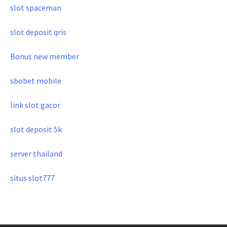
slot spaceman
slot deposit qris
Bonus new member
sbobet mobile
link slot gacor
slot deposit 5k
server thailand
situs slot777