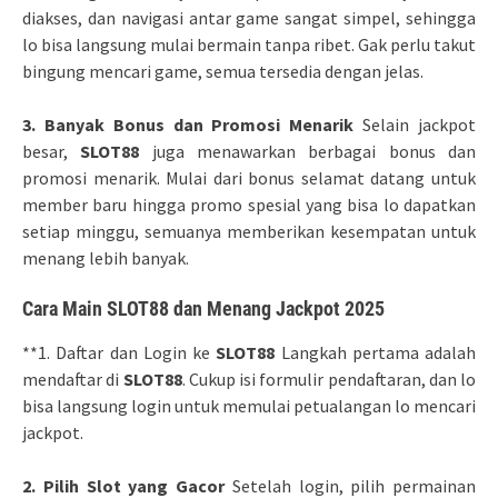
diakses, dan navigasi antar game sangat simpel, sehingga
lo bisa langsung mulai bermain tanpa ribet. Gak perlu takut
bingung mencari game, semua tersedia dengan jelas.
3. Banyak Bonus dan Promosi Menarik
Selain jackpot
besar,
SLOT88
juga menawarkan berbagai bonus dan
promosi menarik. Mulai dari bonus selamat datang untuk
member baru hingga promo spesial yang bisa lo dapatkan
setiap minggu, semuanya memberikan kesempatan untuk
menang lebih banyak.
Cara Main
SLOT88
dan Menang Jackpot 2025
**1. Daftar dan Login ke
SLOT88
Langkah pertama adalah
mendaftar di
SLOT88
. Cukup isi formulir pendaftaran, dan lo
bisa langsung login untuk memulai petualangan lo mencari
jackpot.
2. Pilih Slot yang Gacor
Setelah login, pilih permainan