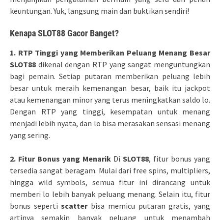
keuntungan. Yuk, langsung main dan buktikan sendiri!
Kenapa
SLOT88
Gacor Banget?
1. RTP Tinggi yang Memberikan Peluang Menang Besar
SLOT88
dikenal dengan RTP yang sangat menguntungkan
bagi pemain. Setiap putaran memberikan peluang lebih
besar untuk meraih kemenangan besar, baik itu jackpot
atau kemenangan minor yang terus meningkatkan saldo lo.
Dengan RTP yang tinggi, kesempatan untuk menang
menjadi lebih nyata, dan lo bisa merasakan sensasi menang
yang sering.
2. Fitur Bonus yang Menarik
Di
SLOT88
, fitur bonus yang
tersedia sangat beragam. Mulai dari free spins, multipliers,
hingga wild symbols, semua fitur ini dirancang untuk
memberi lo lebih banyak peluang menang. Selain itu, fitur
bonus seperti
scatter
bisa memicu putaran gratis, yang
artinya semakin banyak peluang untuk menambah