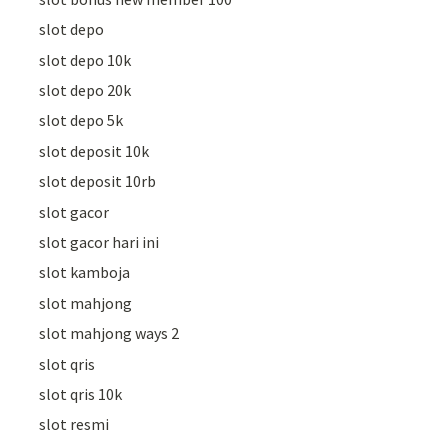
slot depo
slot depo 10k
slot depo 20k
slot depo 5k
slot deposit 10k
slot deposit 10rb
slot gacor
slot gacor hari ini
slot kamboja
slot mahjong
slot mahjong ways 2
slot qris
slot qris 10k
slot resmi