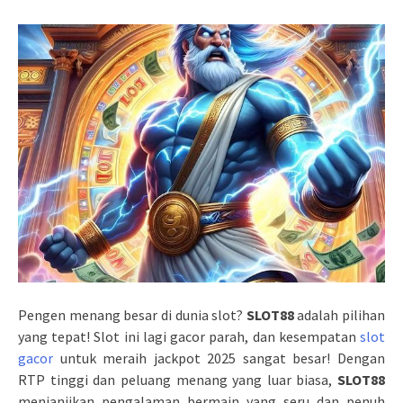
Pengen menang besar di dunia slot?
SLOT88
adalah pilihan
yang tepat! Slot ini lagi gacor parah, dan kesempatan
slot
gacor
untuk meraih jackpot 2025 sangat besar! Dengan
RTP tinggi dan peluang menang yang luar biasa,
SLOT88
menjanjikan pengalaman bermain yang seru dan penuh