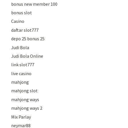
bonus new member 100
bonus slot
Casino
daftar slot777
depo 25 bonus 25
Judi Bola
Judi Bola Online
link slot777
live casino
mahjong
mahjong slot
mahjong ways
mahjong ways 2
Mix Parlay
neymar88