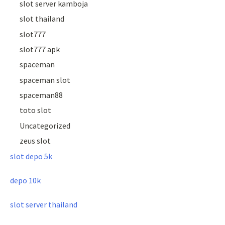
slot server kamboja
slot thailand
slot777
slot777 apk
spaceman
spaceman slot
spaceman88
toto slot
Uncategorized
zeus slot
slot depo 5k
depo 10k
slot server thailand