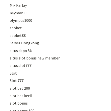
Mix Parlay
neymar88
olympus1000
sbobet
sbobet88
Server Hongkong
situs depo 5k
situs slot bonus new member
situs slot777
Slot
Slot 777
slot bet 200
slot bet kecil
slot bonus
slot bonus 100