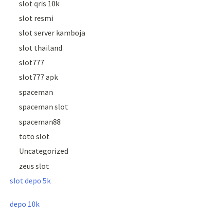
slot qris 10k
slot resmi
slot server kamboja
slot thailand
slot777
slot777 apk
spaceman
spaceman slot
spaceman88
toto slot
Uncategorized
zeus slot
slot depo 5k
depo 10k