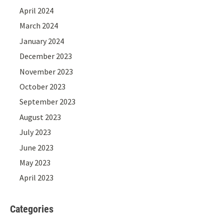
April 2024
March 2024
January 2024
December 2023
November 2023
October 2023
September 2023
August 2023
July 2023
June 2023
May 2023
April 2023
Categories