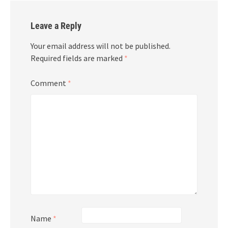
Leave a Reply
Your email address will not be published.
Required fields are marked
*
Comment
*
Name
*