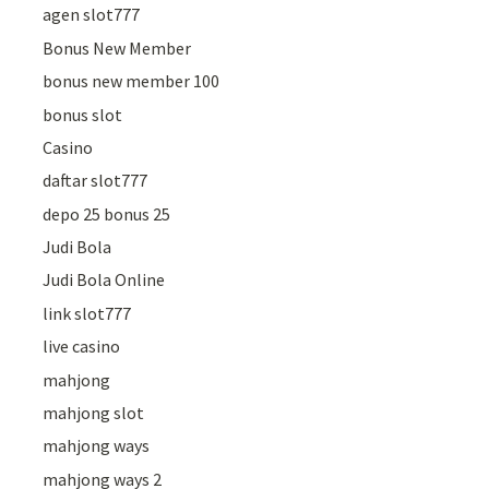
agen slot777
Bonus New Member
bonus new member 100
bonus slot
Casino
daftar slot777
depo 25 bonus 25
Judi Bola
Judi Bola Online
link slot777
live casino
mahjong
mahjong slot
mahjong ways
mahjong ways 2