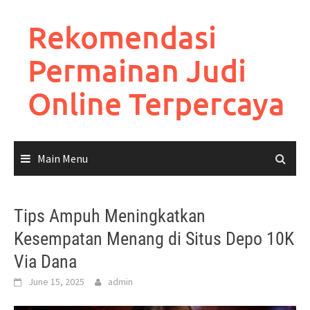
Skip
to
Rekomendasi
content
Permainan Judi
Online Terpercaya
Main Menu
Tips Ampuh Meningkatkan
Kesempatan Menang di Situs Depo 10K
Via Dana
June 15, 2025
admin