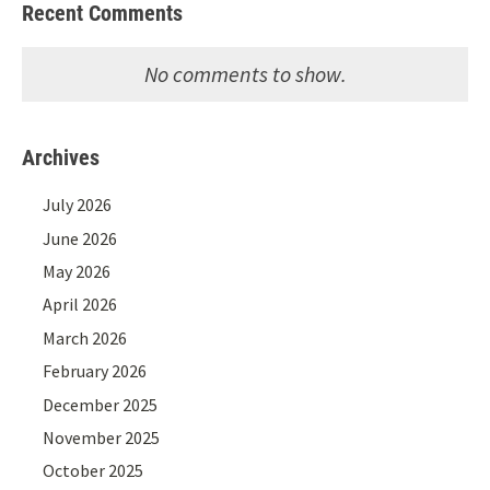
Recent Comments
No comments to show.
Archives
July 2026
June 2026
May 2026
April 2026
March 2026
February 2026
December 2025
November 2025
October 2025