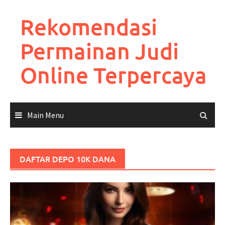
Skip
to
Rekomendasi
content
Permainan Judi
Online Terpercaya
Main Menu
DAFTAR DEPO 10K DANA