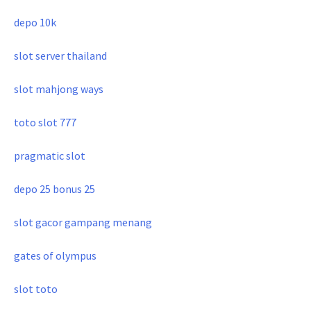
depo 10k
slot server thailand
slot mahjong ways
toto slot 777
pragmatic slot
depo 25 bonus 25
slot gacor gampang menang
gates of olympus
slot toto