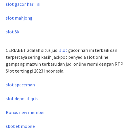
slot gacor hari ini
slot mahjong
slot 5k
CERIABET adalah situs judi
slot
gacor hari ini terbaik dan
terpercaya sering kasih jackpot penyedia slot online
gampang maxwin terbaru dan judi online resmi dengan RTP
Slot tertinggi 2023 Indonesia.
slot spaceman
slot deposit qris
Bonus new member
sbobet mobile