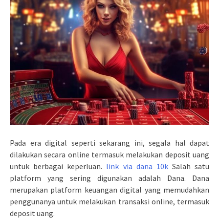
Pada era digital seperti sekarang ini, segala hal dapat
dilakukan secara online termasuk melakukan deposit uang
untuk berbagai keperluan.
link via dana 10k
Salah satu
platform yang sering digunakan adalah Dana. Dana
merupakan platform keuangan digital yang memudahkan
penggunanya untuk melakukan transaksi online, termasuk
deposit uang.