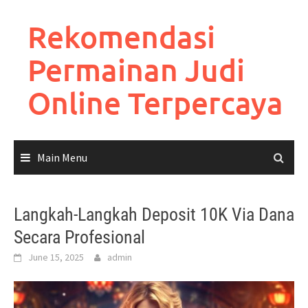
Skip
to
Rekomendasi
content
Permainan Judi
Online Terpercaya
Main Menu
Langkah-Langkah Deposit 10K Via Dana
Secara Profesional
June 15, 2025
admin