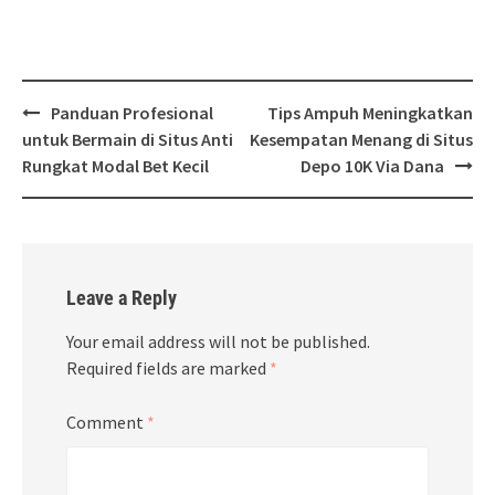
Post
Panduan Profesional
Tips Ampuh Meningkatkan
navigation
untuk Bermain di Situs Anti
Kesempatan Menang di Situs
Rungkat Modal Bet Kecil
Depo 10K Via Dana
Leave a Reply
Your email address will not be published.
Required fields are marked
*
Comment
*