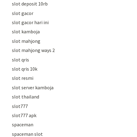
slot deposit 10rb
slot gacor
slot gacor hari ini
slot kamboja
slot mahjong
slot mahjong ways 2
slot qris
slot qris 10k
slot resmi
slot server kamboja
slot thailand
slot777
slot777 apk
spaceman
spaceman slot