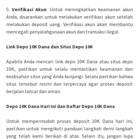
5.
Verifikasi Akun
: Untuk meningkatkan keamanan akun
Anda, disarankan untuk melakukan verifikasi akun setelah
melakukan deposit uang. Verifikasi akun akan membantu
mencegah penyalahgunaan akun dan transaksi ilegal.
Link Depo 10K Dana dan Situs Depo 10K
Apabila Anda mencari link depo 10K Dana atau situs depo
10K, pastikan untuk selalu memastikan keamanan dan
keabsahan situs yang Anda kunjungi. Selalu pastikan bahwa
situs tersebut resmi dan terpercaya agar proses deposit
berjalan lancar dan aman.
Depo 10K Dana Hari Ini dan Daftar Depo 10K Dana
Untuk mempermudah proses deposit 10K Dana hari ini,
pastikan untuk mengikuti panduan langkah demi langkah
yang telah kami berikan di atas. Selain itu, jangan lupa