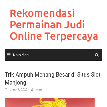
Skip
to
Rekomendasi
content
Permainan Judi
Online Terpercaya
Main Menu
Trik Ampuh Menang Besar di Situs Slot
Mahjong
June 3, 2025
admin