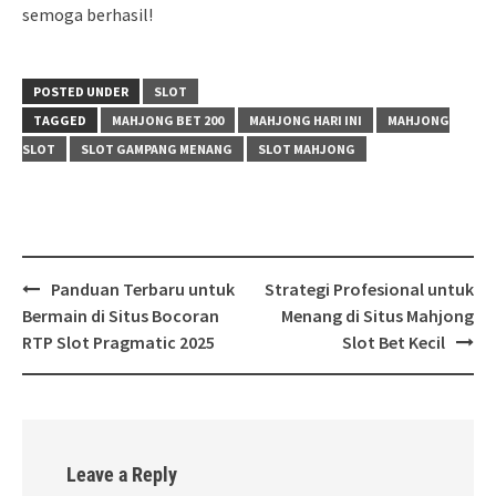
semoga berhasil!
POSTED UNDER
SLOT
TAGGED
MAHJONG BET 200
MAHJONG HARI INI
MAHJONG
SLOT
SLOT GAMPANG MENANG
SLOT MAHJONG
Post
Panduan Terbaru untuk
Strategi Profesional untuk
navigation
Bermain di Situs Bocoran
Menang di Situs Mahjong
RTP Slot Pragmatic 2025
Slot Bet Kecil
Leave a Reply