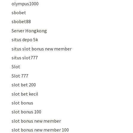
olympus1000
sbobet
sbobet88
Server Hongkong
situs depo 5k
situs slot bonus new member
situs slot777
Slot
Slot 777
slot bet 200
slot bet kecil
slot bonus
slot bonus 100
slot bonus new member
slot bonus new member 100