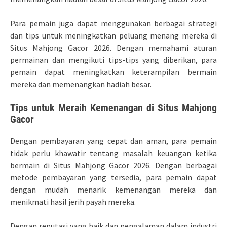
Para pemain juga dapat menggunakan berbagai strategi
dan tips untuk meningkatkan peluang menang mereka di
Situs Mahjong Gacor 2026. Dengan memahami aturan
permainan dan mengikuti tips-tips yang diberikan, para
pemain dapat meningkatkan keterampilan bermain
mereka dan memenangkan hadiah besar.
Tips untuk Meraih Kemenangan di Situs Mahjong
Gacor
Dengan pembayaran yang cepat dan aman, para pemain
tidak perlu khawatir tentang masalah keuangan ketika
bermain di Situs Mahjong Gacor 2026. Dengan berbagai
metode pembayaran yang tersedia, para pemain dapat
dengan mudah menarik kemenangan mereka dan
menikmati hasil jerih payah mereka.
Dengan reputasi yang baik dan pengalaman dalam industri