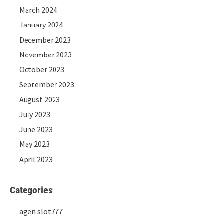
March 2024
January 2024
December 2023
November 2023
October 2023
September 2023
August 2023
July 2023
June 2023
May 2023
April 2023
Categories
agen slot777