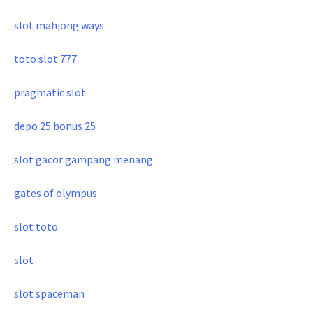
slot mahjong ways
toto slot 777
pragmatic slot
depo 25 bonus 25
slot gacor gampang menang
gates of olympus
slot toto
slot
slot spaceman