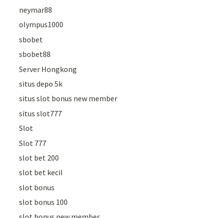
neymar88
olympus1000
sbobet
sbobet88
Server Hongkong
situs depo 5k
situs slot bonus new member
situs slot777
Slot
Slot 777
slot bet 200
slot bet kecil
slot bonus
slot bonus 100
slot bonus new member