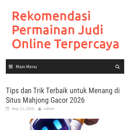
Skip
to
Rekomendasi
content
Permainan Judi
Online Terpercaya
Main Menu
Tips dan Trik Terbaik untuk Menang di
Situs Mahjong Gacor 2026
May 12, 2026
admin