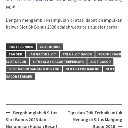
juga!
Dengan mengambil kesimpulan di atas, dapat disimpulkan
bahwa Slot 5k Bonus 2026 adalah website situs slot terbai.
POSTED UNDER
SLOT BONUS
TAGGED
JAM GACOR SLOT
POLA SLOT GACOR
REKOMENDASI
SLOT GACOR
SITUS SLOT GACOR TERPERCAYA
SLOT GACOR
SLOT GACOR GAMPANG MENANG
SLOT GACOR HARI INI
SLOT
GACOR TERBARU
Post
Bergabunglah di Situs
Tips dan Trik Terbaik untuk
navigation
Slot Bonus 2026 dan
Menang di Situs Mahjong
Menangkan Hadiah Besar!
Gacor 2026