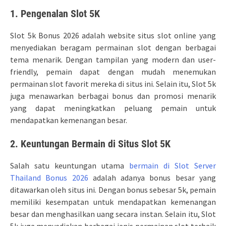
1. Pengenalan Slot 5K
Slot 5k Bonus 2026 adalah website situs slot online yang
menyediakan beragam permainan slot dengan berbagai
tema menarik. Dengan tampilan yang modern dan user-
friendly, pemain dapat dengan mudah menemukan
permainan slot favorit mereka di situs ini. Selain itu, Slot 5k
juga menawarkan berbagai bonus dan promosi menarik
yang dapat meningkatkan peluang pemain untuk
mendapatkan kemenangan besar.
2. Keuntungan Bermain di Situs Slot 5K
Salah satu keuntungan utama
bermain di Slot Server
Thailand Bonus 2026
adalah adanya bonus besar yang
ditawarkan oleh situs ini. Dengan bonus sebesar 5k, pemain
memiliki kesempatan untuk mendapatkan kemenangan
besar dan menghasilkan uang secara instan. Selain itu, Slot
5k juga menyediakan berbagai jenis permainan slot terbaik