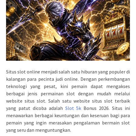
Situs slot online menjadi salah satu hiburan yang populer di
kalangan para pecinta judi online. Dengan perkembangan
teknologi yang pesat, kini pemain dapat mengakses
berbagai jenis permainan slot dengan mudah melalui
website situs slot. Salah satu website situs slot terbaik
yang patut dicoba adalah
Slot 5k
Bonus 2026. Situs ini
menawarkan berbagai keuntungan dan keseruan bagi para
pemain yang ingin merasakan pengalaman bermain slot
yang seru dan menguntungkan.