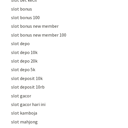
slot bet kecil
slot bonus
slot bonus 100
slot bonus new member
slot bonus new member 100
slot depo
slot depo 10k
slot depo 20k
slot depo 5k
slot deposit 10k
slot deposit 10rb
slot gacor
slot gacor hari ini
slot kamboja
slot mahjong