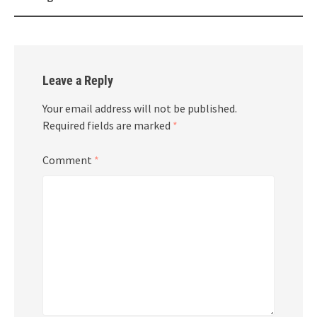
Leave a Reply
Your email address will not be published.
Required fields are marked
*
Comment
*