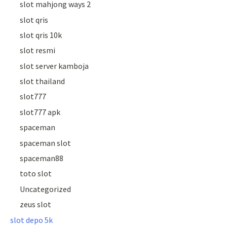
slot mahjong ways 2
slot qris
slot qris 10k
slot resmi
slot server kamboja
slot thailand
slot777
slot777 apk
spaceman
spaceman slot
spaceman88
toto slot
Uncategorized
zeus slot
slot depo 5k