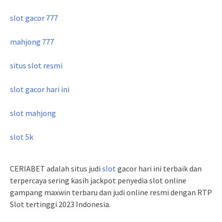
slot gacor 777
mahjong 777
situs slot resmi
slot gacor hari ini
slot mahjong
slot 5k
CERIABET adalah situs judi
slot
gacor hari ini terbaik dan
terpercaya sering kasih jackpot penyedia slot online
gampang maxwin terbaru dan judi online resmi dengan RTP
Slot tertinggi 2023 Indonesia.