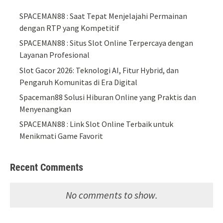
SPACEMAN88 : Saat Tepat Menjelajahi Permainan
dengan RTP yang Kompetitif
SPACEMAN88 : Situs Slot Online Terpercaya dengan
Layanan Profesional
Slot Gacor 2026: Teknologi AI, Fitur Hybrid, dan
Pengaruh Komunitas di Era Digital
Spaceman88 Solusi Hiburan Online yang Praktis dan
Menyenangkan
SPACEMAN88 : Link Slot Online Terbaik untuk
Menikmati Game Favorit
Recent Comments
No comments to show.