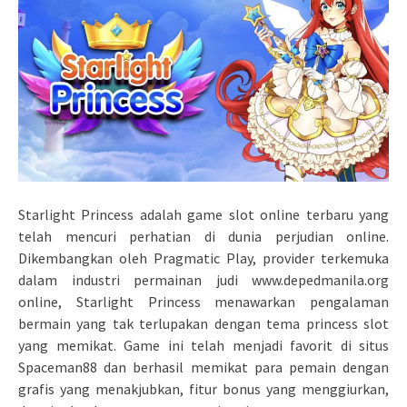
Starlight Princess adalah game slot online terbaru yang
telah mencuri perhatian di dunia perjudian online.
Dikembangkan oleh Pragmatic Play, provider terkemuka
dalam industri permainan judi www.depedmanila.org
online, Starlight Princess menawarkan pengalaman
bermain yang tak terlupakan dengan tema princess slot
yang memikat. Game ini telah menjadi favorit di situs
Spaceman88 dan berhasil memikat para pemain dengan
grafis yang menakjubkan, fitur bonus yang menggiurkan,