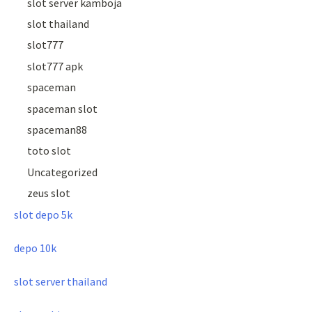
slot server kamboja
slot thailand
slot777
slot777 apk
spaceman
spaceman slot
spaceman88
toto slot
Uncategorized
zeus slot
slot depo 5k
depo 10k
slot server thailand