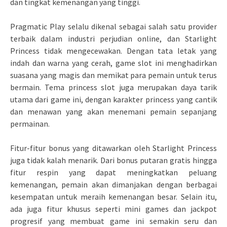
dan tingkat kemenangan yang tinggi.
Pragmatic Play selalu dikenal sebagai salah satu provider
terbaik dalam industri perjudian online, dan Starlight
Princess tidak mengecewakan. Dengan tata letak yang
indah dan warna yang cerah, game slot ini menghadirkan
suasana yang magis dan memikat para pemain untuk terus
bermain. Tema princess slot juga merupakan daya tarik
utama dari game ini, dengan karakter princess yang cantik
dan menawan yang akan menemani pemain sepanjang
permainan.
Fitur-fitur bonus yang ditawarkan oleh Starlight Princess
juga tidak kalah menarik. Dari bonus putaran gratis hingga
fitur respin yang dapat meningkatkan peluang
kemenangan, pemain akan dimanjakan dengan berbagai
kesempatan untuk meraih kemenangan besar. Selain itu,
ada juga fitur khusus seperti mini games dan jackpot
progresif yang membuat game ini semakin seru dan