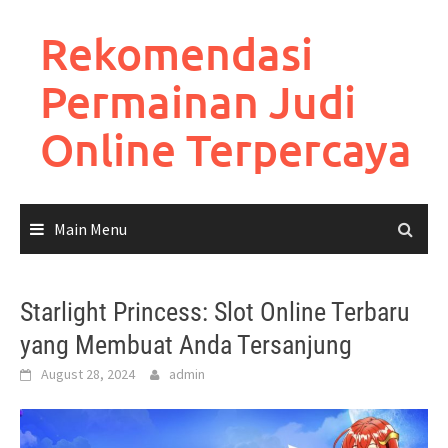
Skip
to
Rekomendasi
content
Permainan Judi
Online Terpercaya
Main Menu
Starlight Princess: Slot Online Terbaru
yang Membuat Anda Tersanjung
August 28, 2024
admin