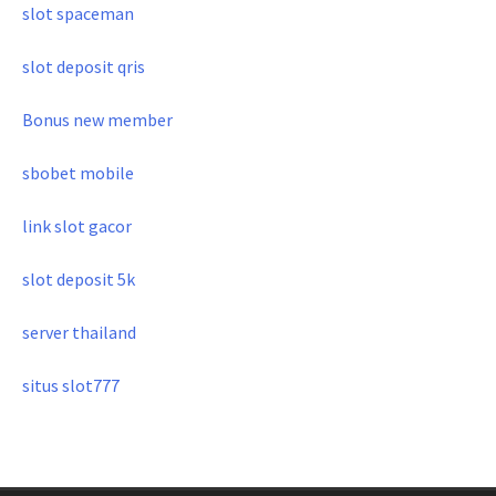
slot spaceman
slot deposit qris
Bonus new member
sbobet mobile
link slot gacor
slot deposit 5k
server thailand
situs slot777