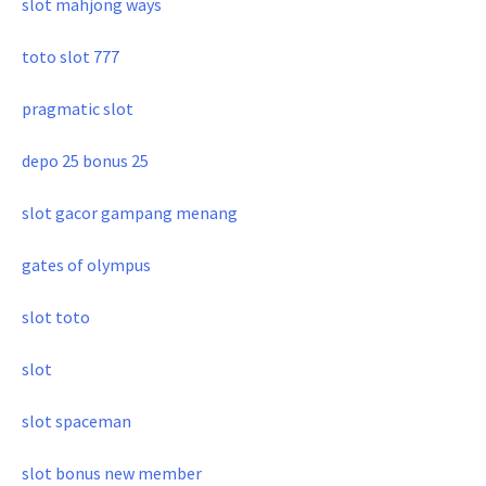
slot mahjong ways
toto slot 777
pragmatic slot
depo 25 bonus 25
slot gacor gampang menang
gates of olympus
slot toto
slot
slot spaceman
slot bonus new member