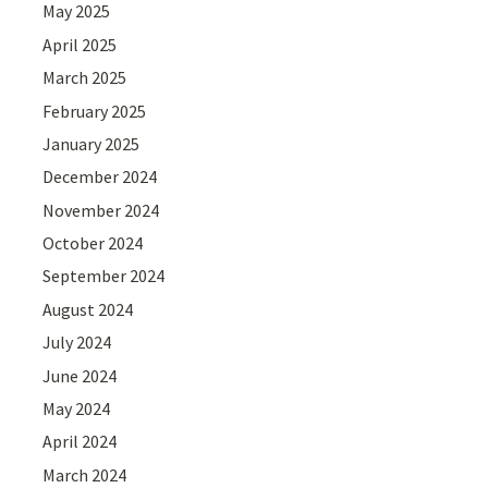
May 2025
April 2025
March 2025
February 2025
January 2025
December 2024
November 2024
October 2024
September 2024
August 2024
July 2024
June 2024
May 2024
April 2024
March 2024