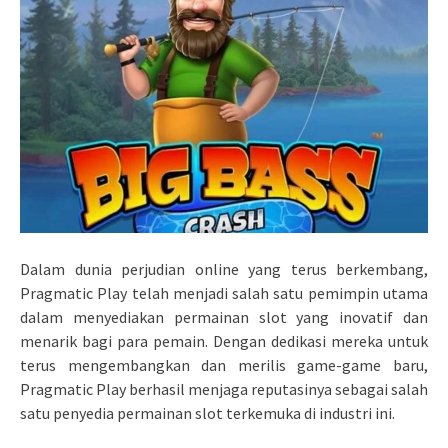
Dalam dunia perjudian online yang terus berkembang,
Pragmatic Play telah menjadi salah satu pemimpin utama
dalam menyediakan permainan slot yang inovatif dan
menarik bagi para pemain. Dengan dedikasi mereka untuk
terus mengembangkan dan merilis game-game baru,
Pragmatic Play berhasil menjaga reputasinya sebagai salah
satu penyedia permainan slot terkemuka di industri ini.