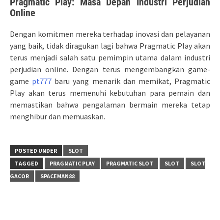
Pragmatic Play: Masa Depan Industri Perjudian
Online
Dengan komitmen mereka terhadap inovasi dan pelayanan
yang baik, tidak diragukan lagi bahwa Pragmatic Play akan
terus menjadi salah satu pemimpin utama dalam industri
perjudian online. Dengan terus mengembangkan game-
game
pt777
baru yang menarik dan memikat, Pragmatic
Play akan terus memenuhi kebutuhan para pemain dan
memastikan bahwa pengalaman bermain mereka tetap
menghibur dan memuaskan.
POSTED UNDER
SLOT
TAGGED
PRAGMATIC PLAY
PRAGMATIC SLOT
SLOT
SLOT
GACOR
SPACEMAN88