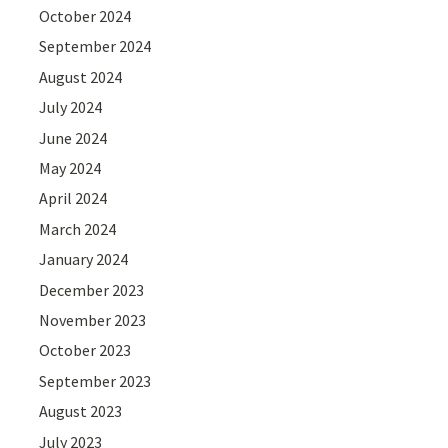
October 2024
September 2024
August 2024
July 2024
June 2024
May 2024
April 2024
March 2024
January 2024
December 2023
November 2023
October 2023
September 2023
August 2023
July 2023