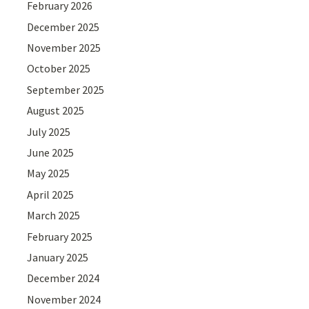
February 2026
December 2025
November 2025
October 2025
September 2025
August 2025
July 2025
June 2025
May 2025
April 2025
March 2025
February 2025
January 2025
December 2024
November 2024