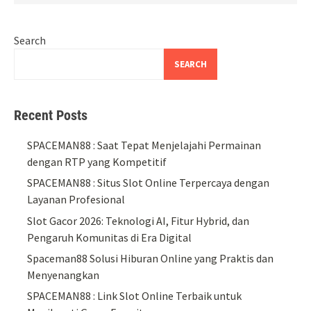
Search
SEARCH
Recent Posts
SPACEMAN88 : Saat Tepat Menjelajahi Permainan
dengan RTP yang Kompetitif
SPACEMAN88 : Situs Slot Online Terpercaya dengan
Layanan Profesional
Slot Gacor 2026: Teknologi AI, Fitur Hybrid, dan
Pengaruh Komunitas di Era Digital
Spaceman88 Solusi Hiburan Online yang Praktis dan
Menyenangkan
SPACEMAN88 : Link Slot Online Terbaik untuk