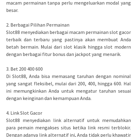
macam permainan tanpa perlu mengeluarkan modal yang
besar.
2. Berbagai Pilihan Permainan
Slot88 menyediakan berbagai macam permainan slot gacor
terbaik dan terbaru yang pastinya akan membuat Anda
betah bermain. Mulai dari slot klasik hingga slot modern
dengan berbagai fitur bonus dan jackpot yang menarik.
3. Bet 200 400 600
Di Slot88, Anda bisa memasang taruhan dengan nominal
yang sangat fleksibel, mulai dari 200, 400, hingga 600. Hal
ini memungkinkan Anda untuk mengatur taruhan sesuai
dengan keinginan dan kemampuan Anda.
4. Link Slot Gacor
Slot88 menyediakan link alternatif untuk memudahkan
para pemain mengakses situs ketika link resmi terblokir.
Dengan adanya link alternatif ini, Anda tidak perlu khawatir