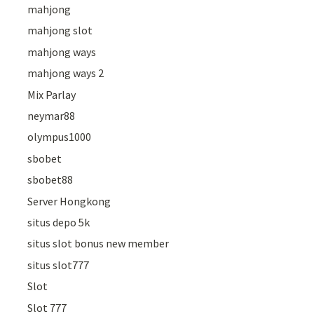
mahjong
mahjong slot
mahjong ways
mahjong ways 2
Mix Parlay
neymar88
olympus1000
sbobet
sbobet88
Server Hongkong
situs depo 5k
situs slot bonus new member
situs slot777
Slot
Slot 777