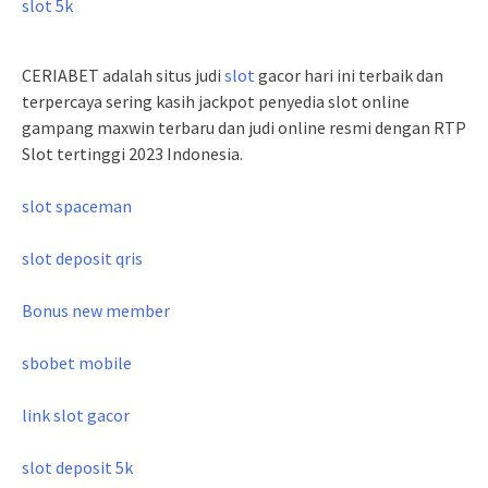
slot 5k
CERIABET adalah situs judi
slot
gacor hari ini terbaik dan
terpercaya sering kasih jackpot penyedia slot online
gampang maxwin terbaru dan judi online resmi dengan RTP
Slot tertinggi 2023 Indonesia.
slot spaceman
slot deposit qris
Bonus new member
sbobet mobile
link slot gacor
slot deposit 5k