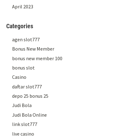
April 2023
Categories
agen slot777
Bonus New Member
bonus new member 100
bonus slot
Casino
daftar slot777
depo 25 bonus 25
Judi Bola
Judi Bola Online
link slot777
live casino