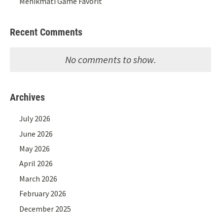
Menikmati Game Favorit
Recent Comments
No comments to show.
Archives
July 2026
June 2026
May 2026
April 2026
March 2026
February 2026
December 2025