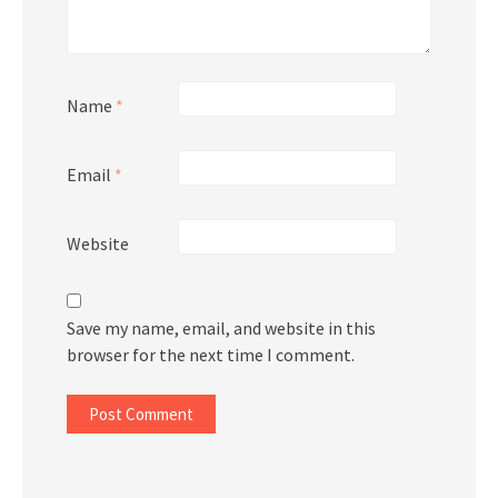
Name
*
Email
*
Website
Save my name, email, and website in this
browser for the next time I comment.