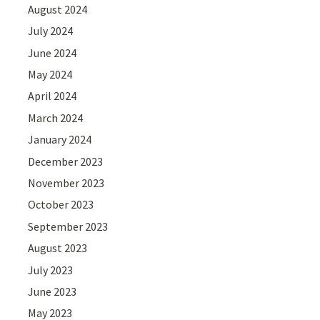
August 2024
July 2024
June 2024
May 2024
April 2024
March 2024
January 2024
December 2023
November 2023
October 2023
September 2023
August 2023
July 2023
June 2023
May 2023