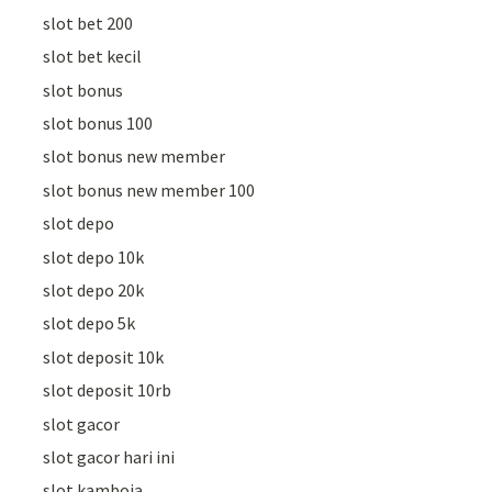
slot bet 200
slot bet kecil
slot bonus
slot bonus 100
slot bonus new member
slot bonus new member 100
slot depo
slot depo 10k
slot depo 20k
slot depo 5k
slot deposit 10k
slot deposit 10rb
slot gacor
slot gacor hari ini
slot kamboja