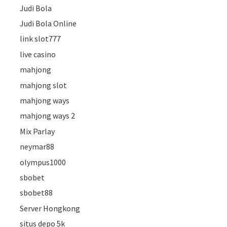
Judi Bola
Judi Bola Online
link slot777
live casino
mahjong
mahjong slot
mahjong ways
mahjong ways 2
Mix Parlay
neymar88
olympus1000
sbobet
sbobet88
Server Hongkong
situs depo 5k