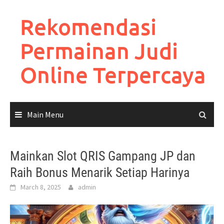
Skip
to
Rekomendasi
content
Permainan Judi
Online Terpercaya
Main Menu
Mainkan Slot QRIS Gampang JP dan
Raih Bonus Menarik Setiap Harinya
March 8, 2025
admin